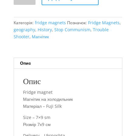
1666
кількість
Категорія:
fridge magnets
Позначок:
Fridge Magnets
,
geography
,
History
,
Stop Communism
,
Trouble
Shooter
,
Магнітик
Опис
Опис
Fridge magnet
Магнітик на холодильник
Матеріал – Fuji Silk
Size – 7×9 sm
Розмір 7х9 см
Delivery – Ukrposhta