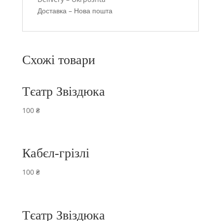
Доставка – Нова пошта
Схожі товари
Тєатр Звіздюка
100
₴
Кабєл-грізлі
100
₴
Тєатр Звіздюка