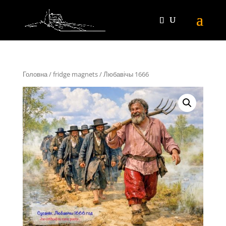
Головна
/
fridge magnets
/ Любавічы 1666