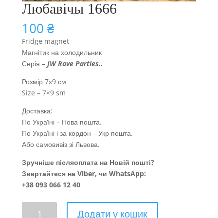
Любавічы 1666
100
₴
Fridge magnet
Магнітик на холодильник
Серія –
JW
Rave Parties
..
Розмір 7х9 см
Size – 7×9 sm
Доставка:
По Україні – Нова пошта.
По Україні і за кордон – Укр пошта.
Або самовивіз зі Львова.
Зручніше післяоплата на Новій пошті?
Звертайтеся на Viber, чи WhatsApp:
+38 093 066 12 40
Любавічы
Додати у кошик