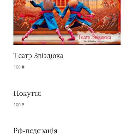
Тєатр Звіздюка
100
₴
Покуття
100
₴
Рф-пєдєрація