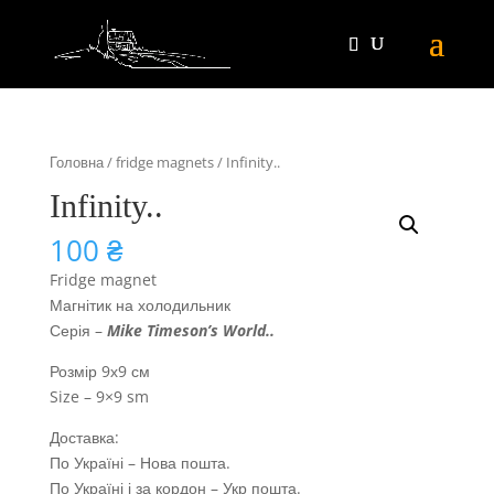
Головна
/
fridge magnets
/ Infinity..
Infinity..
100
₴
Fridge magnet
Магнітик на холодильник
Серія –
Mike Timeson’s World
..
Розмір 9х9 см
Size – 9×9 sm
Доставка:
По Україні – Нова пошта.
По Україні і за кордон – Укр пошта.