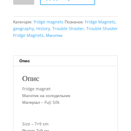
кількість
Категорія:
fridge magnets
Позначок:
Fridge Magnets
,
geography
,
History
,
Trouble Shooter
,
Trouble Shooter
Fridge Magnets
,
Магнітик
Опис
Опис
Fridge magnet
Магнітик на холодильник
Матеріал – Fuji Silk
Size – 7×9 sm
Розмір 7х9 см