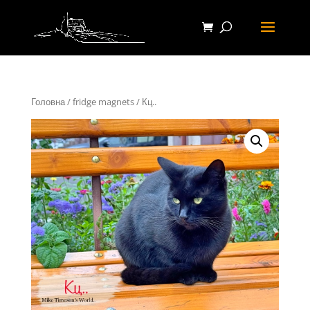
Головна
/
fridge magnets
/ Кц..