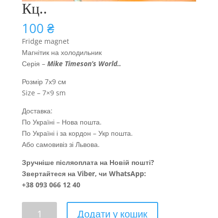
Кц..
100
₴
Fridge magnet
Магнітик на холодильник
Серія –
Mike Timeson’s World
..
Розмір 7х9 см
Size – 7×9 sm
Доставка:
По Україні – Нова пошта.
По Україні і за кордон – Укр пошта.
Або самовивіз зі Львова.
Зручніше післяоплата на Новій пошті?
Звертайтеся на Viber, чи WhatsApp:
+38 093 066 12 40
Кц..
Додати у кошик