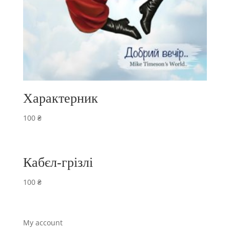
Характерник
100
₴
Кабєл-грізлі
100
₴
My account