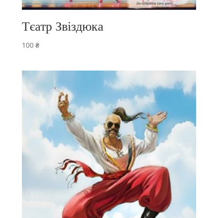
Тєатр Звіздюка
100
₴