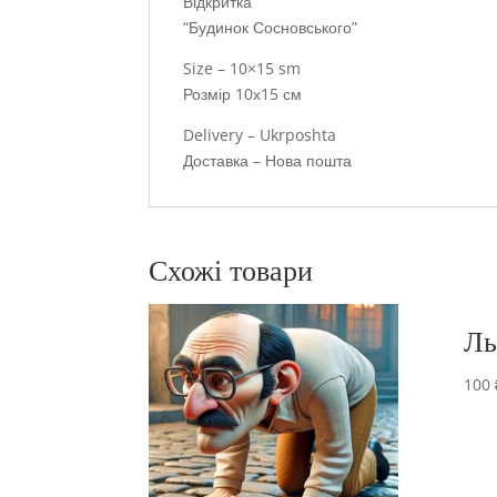
Відкритка
“Будинок Сосновського”
Size – 10×15 sm
Розмір 10х15 см
Delivery – Ukrposhta
Доставка – Нова пошта
Схожі товари
Ль
100