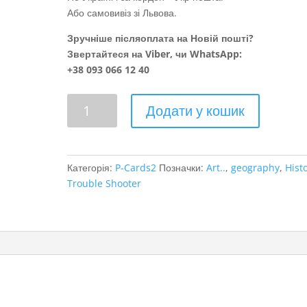
Або самовивіз зі Львова.
Зручніше післяоплата на Новій пошті?
Звертайтеся на Viber, чи WhatsApp:
+38 093 066 12 40
Відкритка
Додати у кошик
Львів
кількість
Категорія:
P-Cards2
Позначки:
Art..
,
geography
,
Hist
Trouble Shooter