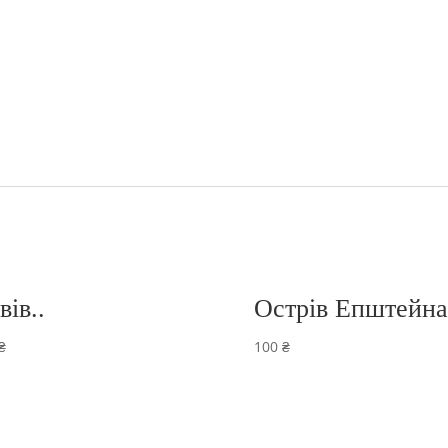
вів..
Острів Епштейна
₴
100
₴