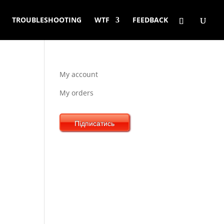
TROUBLESHOOTING
WTF
FEEDBACK
My account
My orders
Підписатись