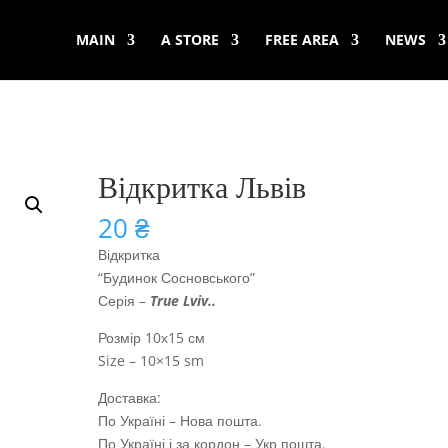
MAIN
A STORE
FREE AREA
NEWS
Відкритка Львів
20
₴
Відкритка
“Будинок Сосновського”
Серія –
True Lviv..
Розмір 10х15 см
Size – 10×15 sm
Доставка:
По Україні – Нова пошта.
По Україні і за кордон – Укр пошта.