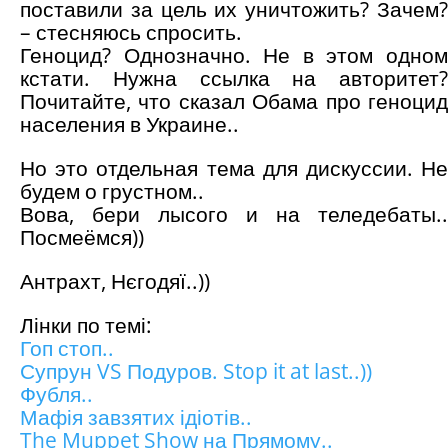
поставили за цель их уничтожить? Зачем?
– стесняюсь спросить.
Геноцид? Однозначно. Не в этом одном
кстати. Нужна ссылка на авторитет?
Почитайте, что сказал Обама про геноцид
населения в Украине..
Но это отдельная тема для дискуссии. Не
будем о грустном..
Вова, бери лысого и на теледебаты..
Посмеёмся))
Антрахт, Нєгодяї..))
Лінки по темі:
Гоп стоп..
Супрун VS Подуров. Stop it at last..))
Фубля..
Мафія завзятих ідіотів..
The Muppet Show на Прямому..