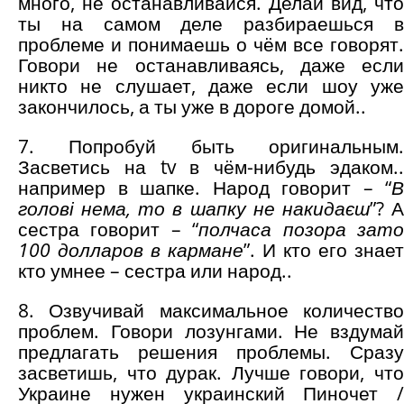
много, не останавливайся. Делай вид, что
ты на самом деле разбираешься в
проблеме и понимаешь о чём все говорят.
Говори не останавливаясь, даже если
никто не слушает, даже если шоу уже
закончилось, а ты уже в дороге домой..
7. Попробуй быть оригинальным.
Засветись на tv в чём-нибудь эдаком..
например в шапке. Народ говорит – “
В
голові нема, то в шапку не накидаєш
”? 
сестра говорит – “
полчаса позора зат
100 долларов в кармане
”. И кто его знает
кто умнее – сестра или народ..
8. Озвучивай максимальное количество
проблем. Говори лозунгами. Не вздумай
предлагать решения проблемы. Сразу
засветишь, что дурак. Лучше говори, что
Украине нужен украинский Пиночет /