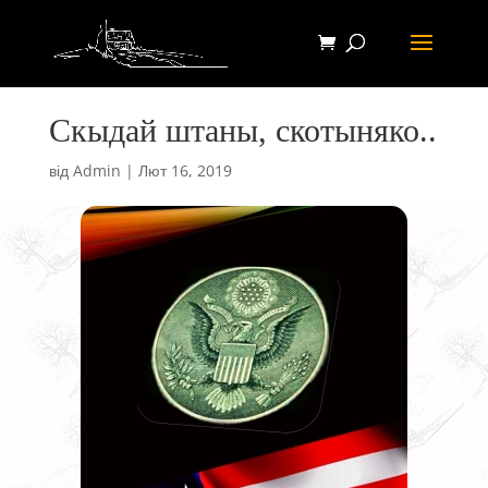
Скыдай штаны, скотыняко..
від
Admin
|
Лют 16, 2019