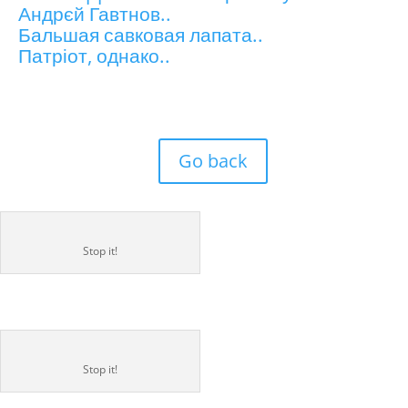
Андрєй Гавтнов..
Бальшая савковая лапата..
Патріот, однако..
Go back
Stop it!
Stop it!