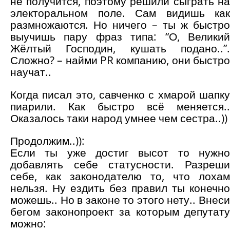
не получится, поэтому решили сыграть на
электоральном поле. Сам видишь как
размножаются. Но ничего – ты ж быстро
выучишь пару фраз типа: “О, Великий
Жёлтый Господин, кушать подано..”.
Сложно? – найми PR компанию, они быстро
научат..
Когда писал это, савченко с хмарой шапку
пиарили. Как быстро всё меняется..
Оказалось таки народ умнее чем сестра..))
Продолжим..)):
Если ты уже достиг высот то нужно
добавлять себе статусности. Разреши
себе, как законодателю то, что лохам
нельзя. Ну ездить без правил ты конечно
можешь.. Но в законе то этого нету.. Внеси
бегом законопроект за которым депутату
можно: