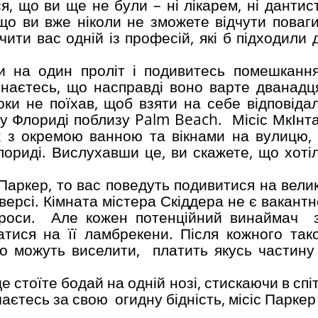
я, що ви ще не були – ні лікарем, ні дантис
що ви вже ніколи не зможете відчути поваги
чити вас одній із професій, які б підходили
и на один проліт і подивитесь помешкання
онаєтесь, що насправді воно варте дванадця
оки не поїхав, щоб взяти на себе відповідал
у Флориді поблизу Palm Beach. Місіс МкІнта
 з окремою ванною та вікнами на вулицю, 
лориді. Вислухавши це, ви скажете, що хоті
Паркер, то вас поведуть подивитися на велик
ерсі. Кімната містера Скіддера не є вакантн
апироси. Але кожен потенційний винаймач
атися на її ламбрекени. Після кожного тако
го можуть виселити, платить якусь частину
е стоїте бодай на одній нозі, стискаючи в спіт
аєтесь за свою огидну бідність, місіс Парке