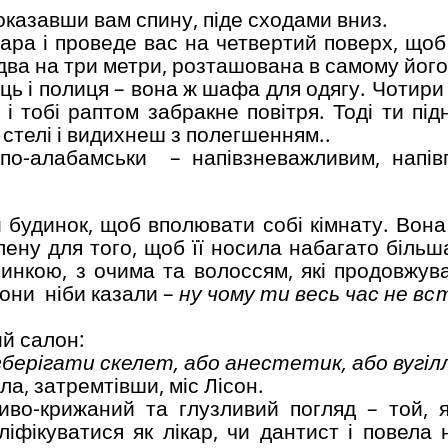
показавши вам спину, піде сходами вниз.
лара і проведе вас на четвертий поверх, щоб
два на три метри, розташована в самому його
ець і полиця – вона ж шафа для одягу. Чотири 
 і тобі раптом забракне повітря. Тоді ти під
 стелі і видихнеш з полегшенням..
о-алабамськи – напівзневажливим, напів
 будинок, щоб вполювати собі кімнату. Вона
ену для того, щоб її носила набагато більша
чинкою, з очима та волоссям, які продовжув
Вони ніби казали –
ну чому ти весь час не вс
ий салон:
берігати скелет, або анестетик, або вугіл
ла, затремтівши, міс Лісон.
иво-крижаний та глузливий погляд – той, 
ліфікуватися як лікар, чи дантист і повела 