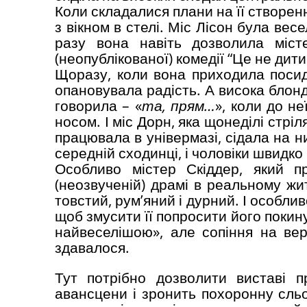
Коли складалися плани на її створення
з вікном в стелі. Міс Лісон була ве
разу вона навіть дозволила міст
(неопублікованої) комедії “Це не дит
Щоразу, коли вона приходила посид
опановувала радість. А висока блонд
говорила – «
та, прям…
», коли до не
носом. І міс Дорн, яка щонеділі стріл
працювала в універмазі, сідала на н
середній сходинці, і чоловіки швидко
Особливо містер Скіддер, який п
(неозвученій) драмі в реальному жит
товстий, рум’яний і дурний. І особли
щоб змусити її попросити його покин
найвеселішою», але сопіння на ве
здавалося.
Тут потрібно дозволити виставі п
авансцени і зронить похоронну сль