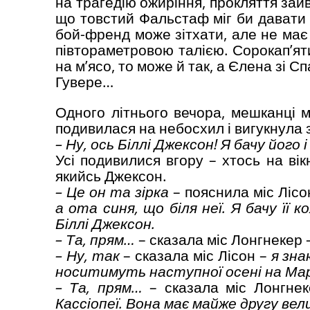
на трагедію ожиріння, прокляття зайво
що товстий Фальстаф міг би давати 
бой-френд може зітхати, але не має 
півтораметровою талією. Сорокап’яти
на м’ясо, то може й так, а Єлена зі Сп
Гувере…
Одного літнього вечора, мешканці мі
подивилася на небосхил і вигукнула з
– Ну, ось Біллі Джексон! Я бачу його і
Усі подивилися вгору – хтось на ві
якийсь Джексон.
– Це он та зірка
– пояснила міс Ліс
а ота синя, що біля неї. Я бачу її к
Біллі Джексон.
– Та, прям…
– сказала міс Лонгнекер 
– Ну, так
– сказала міс Лісон –
я зна
носитимуть наступної осені на Мар
– Та, прям…
– сказала міс Лонгне
Кассіопеї. Вона має майже другу вел