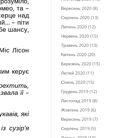
зрозуміло,
мео, та –
Вересень 2020
(8)
серце над
Серпень 2020
(13)
й… – піти
Липень 2020
(12)
ебе шансу,
Червень 2020
(15)
Травень 2020
(13)
Міс Лісон
Квітень 2020
(20)
Березень 2020
(15)
ким керує
Лютий 2020
(11)
Січень 2020
(15)
рехтить,
звала її –
Грудень 2019
(12)
Листопад 2019
(8)
Жовтень 2019
(6)
кавів, які
Вересень 2019
(7)
з сузір’я
Серпень 2019
(5)
Липень 2019
(10)