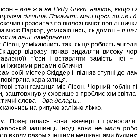
Лісон –
але ж я не
Hetty
Green
, навіть, якщо і
ацююча дівчина. Покажіть мені щось вище і 
дскочив і розсипав по підлозі вміст попільнички
а місіс Паркер, усміхаючись, як демон –
я не
ся на ваші ламбрекени.
 Лісон, усміхаючись так, як це роблять ангели
 Скіддер відразу почав видаляти високу чо
тавленої) п’єси і вставляти замість неї –
м і живими рисами обличчя.
сам собі містер Скіддер і підняв ступні до ла
 повітряна каракатиця.
тові стан гаманця міс Лісон. Чорний гоблін пі
, заштовхнув у сховище з проблиском світла 
істичні слова –
два долари…
ускаючись на рипуче залізне ліжко.
у. Поверталася вона ввечері і приносил
укарській машинці. Іноді вона не мала робо
ого входу разом з іншими мешканцями будинк