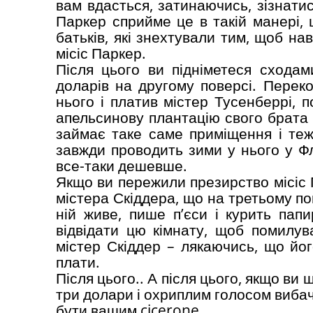
вам вдасться, затинаючись, зізнатис
Паркер сприйме це в такій манері, 
батьків, які знехтували тим, щоб нав
місіс Паркер.
Після цього ви підніметеся сходам
доларів на другому поверсі. Перек
нього і платив містер Тусенберрі, п
апельсинову плантацію свого брата 
займає таке саме приміщення і теж
завжди проводить зими у нього у Ф
все-таки дешевше.
Якщо ви пережили презирство місіс 
містера Скіддера, що на третьому пов
ній живе, пише п’єси і курить п
відвідати цю кімнату, щоб помилув
містер Скіддер – лякаючись, що йо
плати.
Після цього.. А після цього, якщо ви щ
три долари і охриплим голосом вибач
бути вашим cicerone.