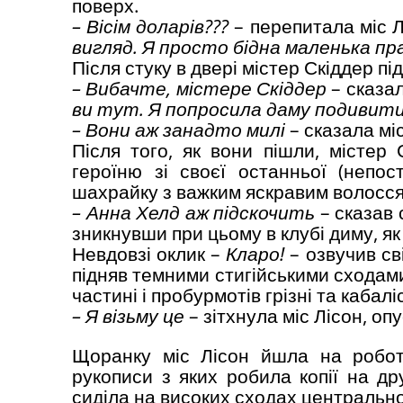
поверх.
– Вісім доларів???
– перепитала міс 
вигляд. Я просто бідна маленька пр
Після стуку в двері містер Скіддер пі
– Вибачте, містере Скіддер
– сказал
ви тут. Я попросила даму подивити
– Вони аж занадто милі
– сказала міс
Після того, як вони пішли, містер
героїню зі своєї останньої (непос
шахрайку з важким яскравим волосся
– Анна Хелд аж підскочить
– сказав 
зникнувши при цьому в клубі диму, як
Невдовзі оклик –
Кларо!
– озвучив сві
підняв темними стигійськими сходами
частині і пробурмотів грізні та кабал
– Я візьму це
– зітхнула міс Лісон, оп
Щоранку міс Лісон йшла на робот
рукописи з яких робила копії на др
сиділа на високих сходах центральн