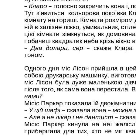
– Кларо
– голосно закричить вона і, 
Тут з’явиться кольорова покоївка К
кімнату на горищі. Кімната розміром 
ній є залізне ліжко, умивальник, стіл
цієї кімнати зімкнуться, як домовина
побачиш квадратик неба крізь вікно в
– Два долари, сер
– скаже Клара п
тоном.
Одного дня міс Лісон прийшла в цей
собою друкарську машинку, виготовл
міс Лісон була дуже маленькою дів
після того, як сама вона перестала. 
нами?
Місіс Паркер показала їй двокімнатн
– У цій шафі
– сказала вона –
можна з
– Але я не лікар і не дантист
– сказа
Місіс Паркер кинула на неї жалісл
приберігала для тих, хто не міг ква