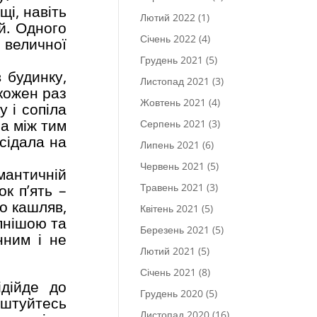
щі, навіть
Лютий 2022
(1)
й. Одного
Січень 2022
(4)
 величної
Грудень 2021
(5)
 будинку,
Листопад 2021
(3)
кожен раз
Жовтень 2021
(4)
у і сопіла
 а між тим
Серпень 2021
(3)
 сідала на
Липень 2021
(6)
Червень 2021
(5)
мантичній
Травень 2021
(3)
ок п’ять –
но кашляв,
Квітень 2021
(5)
епнішою та
Березень 2021
(5)
нним і не
Лютий 2021
(5)
Січень 2021
(8)
ідійде до
Грудень 2020
(5)
аштуйтесь
Листопад 2020
(16)