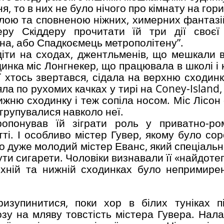
, то в них не було нічого про кімнату на гори
селою та сповненою ніжних, химерних фантазі
еру Скіддеру прочитати їй три дії своєї
ина, або Спадкоємець метрополітену”.
іти на сходах, джентльменів, що мешкали в
инка міс Лонгнекер, що працювала в школі і 
ї хтось звертався, сідала на верхню сходинк
яла по рухомих качках у тирі на Coney-Island,
ижню сходинку і теж сопіла носом. Міс Лісон
 групувалися навколо неї.
ропонував їй зіграти роль у приватно-ро
ті. І особливо містер Гувер, якому було сор
во дуже молодий містер Еванс, який спеціаль
ути сигарети. Чоловіки визнавали її «найдот
рхній та нижній сходинках було непримире
ризупинитися, поки хор в білих туніках п
озу на мляву товстість містера Гувера. Нал