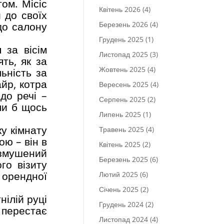
том. Місіс
Квітень 2026
(4)
 до своїх
Березень 2026
(4)
 до салону
Грудень 2025
(1)
 за вісім
Листопад 2025
(3)
ть, як за
Жовтень 2025
(4)
ьність за
йр, котра
Вересень 2025
(4)
до речі –
Серпень 2025
(2)
ли б щось
Липень 2025
(1)
у кімнату
Травень 2025
(4)
ою – він в
Квітень 2025
(2)
 змушений
Березень 2025
(6)
го візиту
 орендної
Лютий 2025
(6)
Січень 2025
(2)
нілій руці
Грудень 2024
(2)
р перестає
Листопад 2024
(4)