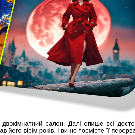
двокімнатний салон. Далі опише всі досто
 його вісім років. І ви не посмієте її перерв