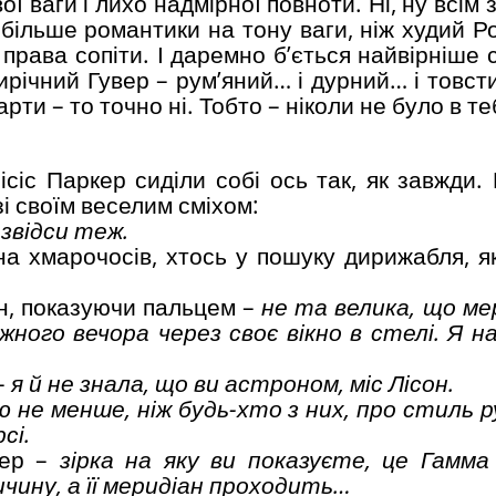
ї ваги і лихо надмірної повноти. Ні, ну всім 
більше романтики на тону ваги, ніж худий Ро
права сопіти. І даремно б’ється найвірніше 
річний Гувер – рум’яний… і дурний… і товсти
арти – то точно ні. Тобто – ніколи не було в т
сіс Паркер сиділи собі ось так, як завжди. 
і своїм веселим сміхом:
 звідси теж.
кна хмарочосів, хтось у пошуку дирижабля, я
он, показуючи пальцем –
не та велика, що
ме
ожного вечора через своє вікно в стелі. Я на
–
я й не знала, що ви астроном, міс Лісон.
ю не менше, ніж будь-хто з них, про
стиль ру
сі.
кер –
зірка на яку ви показуєте, це Гамма і
ичину, а її меридіан проходить…