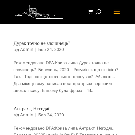
Дурак точно не злочинець?
від
Admin
|
Бер 24, 2020
Рекомендовано DPA:Крива липа Дурак точно не
злочинець? ​ Березень, 2020 – Розумієш, що він ідіот?-
Так.- Тоді навіщо ти за нього голосував?- Ай, зато…
Два місяці тому написав пост про трьох вершників
апокаліпсису. В ньому була фраза – “В...
Антрахт, Нєгодяї..
від
Admin
|
Бер 24, 2020
Рекомендовано DPA:Крива липа Антрахт, Нєгодяї.. ​​
Березень 2020Especially for Г+Г Тревожно в церкви