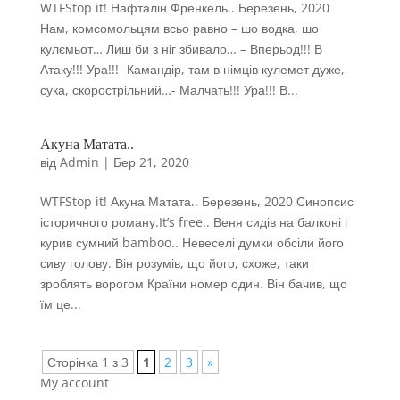
WTFStop it! Нафталін Френкель.. Березень, 2020
Нам, комсомольцям всьо равно – шо водка, шо
кулємьот… Лиш би з ніг збивало… – Вперьод!!! В
Атаку!!! Ура!!!- Камандір, там в німців кулемет дуже,
сука, скорострільний…- Малчать!!! Ура!!! В...
Акуна Матата..
від
Admin
|
Бер 21, 2020
WTFStop it! Акуна Матата.. Березень, 2020 Синопсис
історичного роману.It’s free.. Веня сидів на балконі і
курив сумний bamboo.. Невеселі думки обсіли його
сиву голову. Він розумів, що його, схоже, таки
зроблять ворогом Країни номер один. Він бачив, що
їм це...
Сторінка 1 з 3
1
2
3
»
My account