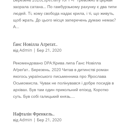
заорала сатана… По гамбурзькому рахунку є два типи
людей. Ті, кому свобода надає крила, і ті, що живуть,
щоб жрать. До цього місця заперечень думаю немає?
А...
Ґанс Новілла Аґреґат..
від
Admin
|
Бер 21, 2020
Рекомендовано DPA:Крива липа Ґанс Новілла
Аґреґат.. Березень, 2020 Читав в дитинстві роман
якогось українського письменника про Ярослава
Осьмомисла. Чувак не полінувався і добре посидів в
архівах. Був там один прикольний епізод. Коротко
суть. Був собі галицький князь....
Нафталін Френкель..
від
Admin
|
Бер 21, 2020