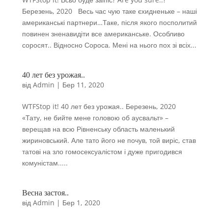
Березень, 2020 Весь час чую таке єхидненьке – наші
американські партнери…Таке, після якого посполитий
повинен зненавидіти все американське. Особливо
соросят.. Відносно Сороса. Мені на нього пох зі всіх...
40 лет без урожая..
від
Admin
|
Бер 11, 2020
WTFStop it! 40 лет без урожая.. Березень, 2020
«Тату, не бийте мене головою об аусвальт» –
верещав на всю Рівненську область маленький
жириновський. Але тато його не почув, той виріс, став
татові на зло гомосексуалістом і дуже пригодився
комуністам.....
Весна застоя..
від
Admin
|
Бер 1, 2020