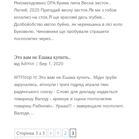
Рекомендовано DPA:Крива липа Весна застоя..
Лютий, 2020 Пригадай весну застоя,Як ми з тобов
кохалисі на стоя,Я ще красовкі десь згубив…
Долбойобство квітло буйно, як черемшина в лісі коло
Буковелю. Чиновники ще пробували страшити
посполитих через...
Это вам не Ешака купить..
від
Admin
|
Бер 1, 2020
WTFStop it! Это вам не Ешака купить.. Мідні труби
зарухались, зітхнули і тричі підряд зіграли гімн
радянського союзу.- Слово для докладу надається
товаришу Валоді – крикнув зі сцени посполитим
товариш Рабіновіч.- Урааа!!! – заверещали посполиті.
Валодя,...
Сторінка 3 з 3
«
1
2
3