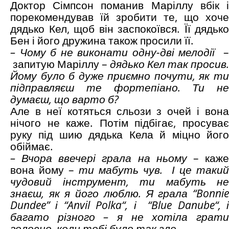
Доктор Сімпсон поманив Маріллу вбік і
порекомендував їй зробити те, що хоче
дядько Кел, щоб він заспокоївся. Її дядько
Бен і його дружина також просили її.
– Чому б не виконати одну-дві мелодії
–
запитую Маріллу –
дядько Кел так просив.
Йому було б дуже приємно почути, як ти
підправляєш те фортепіано. Ти не
думаєш, що варто б?
Але в неї котяться сльози з очей і вона
нічого не каже. Потім підбігає, просуває
руку під шию дядька Кела й міцно його
обіймає.
– Вчора ввечері грала на ньому
– каж
вона йому –
ти мабуть чув. І це такий
чудовий інструмент, ти мабуть не
знаєш, як я його люблю. Я грала “
Bonnie
Dundee
” і “
Anvil
Polka
“, і “
Blue
Danube
“, і
багато різного – я не хотіла грати
голосно, коли тобі було так зле.