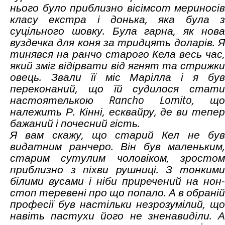
нього було приблизно вісімсот мериносів
класу екстра і донька, яка була з
суцільного шовку. Була гарна, як нова
вуздечка для коня за тридцять доларів. Я
тинявся на ранчо старого Кела весь час,
який зміг відірвати від ягнят та стрижки
овець. Звали її міс Марілла і я був
переконаний, що їй судилося стати
настоятелькою
Rancho
Lomito
, що
належить Р. Кінні, есквайру, де ви тепер
бажаний і почесний гість.
Я вам скажу, що старий Кел не був
видатним ранчеро. Він був маленьким,
старим сутулим чоловіком, зростом
приблизно з піхви рушниці. З тонкими
білими вусами і ніби приречений на нон-
стоп теревені про що попало. А в обраній
професії був настільки незрозумілий, що
навіть пастухи його не зненавиділи. А