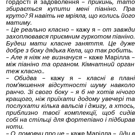
гордості й задоволення –
прикинь, тат
збирається купити мені піаніно. Пра
круто? Я навіть не мріяла, що колись його
матиму.
– Це реально класно
– кажу я –
от завжд
захоплювався приємним гуркотом піаніно.
Будеш мати класне заняття. Це дуже
добре з боку дядька Кела, що так робить.
– Але я ніяк не визначуся
– каже Марілла 
між піаніно та органом. Кімнатний орган
теж класно..
– Обидва
– кажу я –
класні в плані
пом’якшення відсутності шуму навколо
ранчо. Зі свого боку – я б не хотів нічого
кращого, ніж приїхати додому увечері та
послухати кілька вальсів і джигу, а хтось,
приблизно твоєї комплекції, щоб сидів
собі на стільці для фортепіано і підбирав
ноти.
– О, помовчи про це
– каже Марілла –
йди в