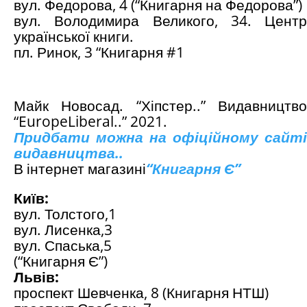
вул. Федорова, 4 (“Книгарня на Федорова”)
вул. Володимира Великого, 34. Центр
української книги.
пл. Ринок, 3 “Книгарня #1
Майк Новосад. “Хіпстер..” Видавництво
“
Europe
Liberal
..” 2021.
Придбати можна на офіційному сайті
видавництва..
В інтернет магазині
“
Книгарня Є
”
Київ:
вул. Толстого,1
вул. Лисенка,3
вул. Спаська,5
(“Книгарня Є”)
Львів:
проспект Шевченка, 8 (Книгарня НТШ)