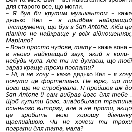
для старого все, що могли.
– Я був би крутим музикантом
– каж
дядько Кел –
я придбав найкращи
інструмент, що був в San Antone. Хіба це
піаніно не найкраще у всіх
відношеннях,
Марілло?
– Воно просто чудове, тату
– каже вона –
в нього найкращий звук, який я коли-
небудь чула. Але ти не думаєш, що тобі
зараз краще трохи поспати?
– Ні, я не хочу
– каже дядько Кел –
я хочу
почути це фортепіано. Не вірю, що ти
його ще не спробувала. Я пройшов аж до
San Antone й сам вибрав його для тебе .
Щоб купити його, знадобилася третина
осіннього виторгу, але я не проти, якщо
це зробить мою хорошу дівчинку
щасливішою. Чи не хочеш ти трохи
пограти для тата, мала?