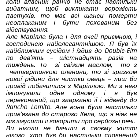
коли власник ранчо не стає настільки
видатним, щоб викликати ворожість
пастухів, то має всі шанси померти
неоплаканим і бути похованим без
відспівування.
Але Марілла була і для очей приємною, і
господинею найелегантнішою. Я був їх
найближчим сусідом і їздив до Double-Elm
по дев’ять – шістнадцять разів на
тиждень. То зі свіжим маслом, то з
четвертинкою оленини, то зі зразком
нової рідини для чистки овець – лиш би
привід побачитися з Маріллою. Ми з нею
імпонували одне одному і я був
переконаний, що заарканю її і відведу до
Rancho
Lomito
. Але вона була настільк
прив’язана до старого Кела, що я ніяк не
міг змусити її говорити про серйозні речі.
Ви ніколи не бачили в своєму житті
нікого, хто був би настільки сповнений