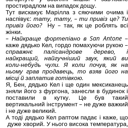
простирадлом на випадок дощу.
Тут вискакує Марілла з сяючими очима і
наспівує:
тату, тату, – ти привіз це? Т
привіз його?
Ну – так, як це роблять вс
жінки.
– Найкраще фортепіано в San Antone
каже дядько Кел, гордо помахуючи рукою –
справжнє палісандрове дерево, і
найкращий, найгучніший звук, який ви
коли-небудь чули. Я коли почув, як на
ньому грав продавець, то взяв його на
місці й заплатив готівкою.
Я, Бен, дядько Кел і ще один мексиканець
зняли його з фургона, занесли в будинок і
поставили в кутку. Це був такий
вертикальний інструмент – не дуже важкий
і не дуже великий.
А тоді дядько Кел раптом падає і каже, що
дуже хворий. У нього висока температура,