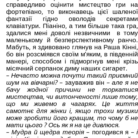
справедливо оцінити мистецтво гри на
фортепіано, то виконавець цієї шаленої
фантазії гідно оволодів секретами
клавіатури. Піаніно, а тим більше така гра,
здалися мені доволі незвичними в тому
маленькому й безперспективному ранчо.
Мабуть, я здивовано глянув на Раша Кінні,
бо він розсміявся своїм м’яким, в південній
манері, способом і підморгнув мені крізь
місячний серпанок диму наших сигарет.
– Нечасто можна почути такий приємний
шум на вівчарні?
– зауважив він –
але я н
бачу жодної причини не торкатися
мистецтва, чи витонченості лише тому,
що ми живемо в чагарях. Це життя
самотнє для жінки і, якщо трохи музики
може зробити його кращим, то чому б не
мати цього ? Ось як я на це дивлюся.
– Мудра й щедра теорія
– погодився я –