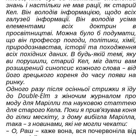
знань і настільки не мав рації, як старий
Кел. Він володів інформацією, щодо всіх
галузей інформації. Він володів усіма
елементами всіх доктрин в
просвітництві. Можна було б подумати,
що він професор погоди, політики, хімії,
природознавства, історії та походження
всіх похідних даних. В будь-якій темі, яку
ви порушили, старий Кел, міг дати вам
розширений синопсис кожного слова – від
його грецького кореня до часу появи на
ринку.
Одного разу після осінньої стрижки я їду
до Double-Elm з жіночим журналом про
моду для Марілли та науковою статтею
для старого Кела. Поки я прив’язував коня
до гілки мескіту, з дому вибігла Марілла,
така – з новинами, які не могли чекати:
– О, Раш
– каже вона, вся почервоніла від