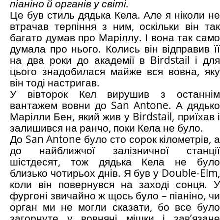
піаніно й органів у світі.
Це був стиль дядька Кела. Але я ніколи не
втрачав терпіння з ним, оскільки він так
багато думав про Маріллу. І вона так само
думала про нього. Колись він відправив її
на два роки до академії в Birdstail і для
цього знадобилася майже вся вовна, яку
він тоді настригав.
У вівторок Кел вирушив з останнім
вантажем вовни до San Antone. А дядько
Марілли Бен, який жив у Birdstail, приїхав і
залишився на ранчо, поки Кела не було.
До San Antone було сто сорок кілометрів, а
до найближчої залізничної станції
шістдесят, тож дядька Кела не було
близько чотирьох днів. Я був у Double-Elm,
коли він повернувся на заході сонця. У
фургоні звичайно ж щось було – піаніно, чи
орган ми не могли сказати, бо все було
загорнуте у вовняні мішки і зав’язане