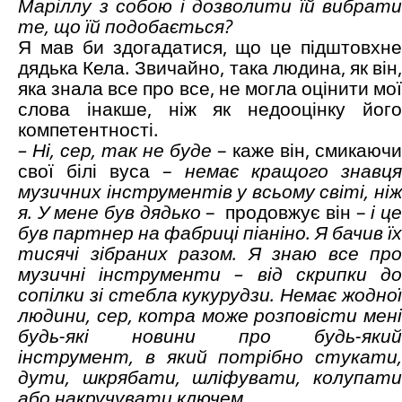
Маріллу з собою і дозволити їй вибрати
те, що їй подобається?
Я мав би здогадатися, що це підштовхне
дядька Кела. Звичайно, така людина, як він,
яка знала все про все, не могла оцінити мої
слова інакше, ніж як недооцінку його
компетентності.
– Ні, сер, так не буде
– каже він, смикаючи
свої білі вуса –
немає кращого знавця
музичних інструментів у всьому світі, ніж
я. У мене був дядько
– продовжує він –
і ц
був партнер на фабриці піаніно. Я бачив їх
тисячі зібраних разом. Я знаю все про
музичні інструменти – від скрипки до
сопілки зі стебла кукурудзи. Немає жодної
людини, сер, котра може розповісти мені
будь-які новини про будь-який
інструмент, в який потрібно стукати,
дути, шкрябати, шліфувати, колупати
або накручувати ключем.