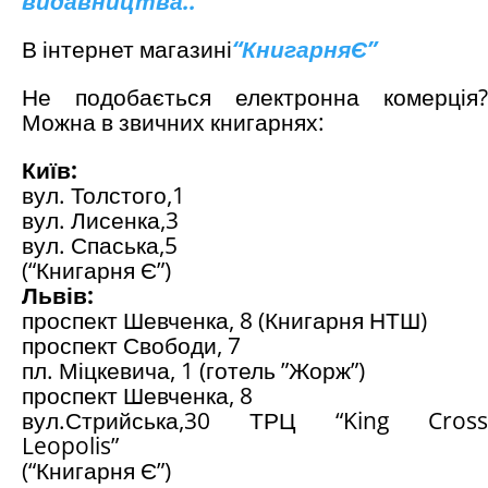
видавництва..
В інтернет магазині
“
КнигарняЄ
”
Не подобається електронна комерція?
Можна в звичних книгарнях:
Київ:
вул. Толстого,1
вул. Лисенка,3
вул. Спаська,5
(“Книгарня Є”)
Львів:
проспект Шевченка, 8 (Книгарня НТШ)
проспект Свободи, 7
пл. Міцкевича, 1 (готель ”Жорж”)
проспект Шевченка, 8
вул.Стрийська,30 ТРЦ “King Cross
Leopolis”
(“Книгарня Є”)