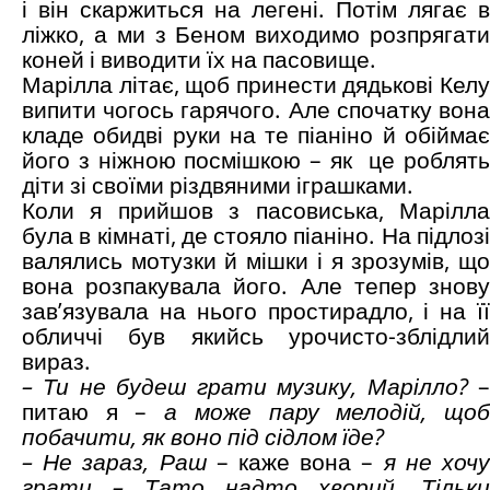
і він скаржиться на легені. Потім лягає в
ліжко, а ми з Беном виходимо розпрягати
коней і виводити їх на пасовище.
Марілла літає, щоб принести дядькові Келу
випити чогось гарячого. Але спочатку вона
кладе обидві руки на те піаніно й обіймає
його з ніжною посмішкою – як це роблять
діти зі своїми різдвяними іграшками.
Коли я прийшов з пасовиська, Марілла
була в кімнаті, де стояло піаніно. На підлозі
валялись мотузки й мішки і я зрозумів, що
вона розпакувала його. Але тепер знову
зав’язувала на нього простирадло, і на її
обличчі був якийсь урочисто-зблідлий
вираз.
– Ти не будеш грати музику, Марілло?
питаю я –
а може пару мелодій, що
побачити, як воно під сідлом їде?
– Не зараз, Раш
– каже вона –
я не хоч
грати – Тато надто хворий. Тільки