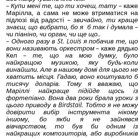
– Купи мені те, що ти хочеш, тату
– каж
Марілла, а сама не може втриматися на
підлозі від радості –
звичайно, ти краще
знаєш, що вибрати, бо я б так і думала –
чи піаніно, чи орган, чи ще що..
– Одного разу в
St. Louis
я побачив те, щ
вони називають оркестром
– каже дядьк
Кел –
те, що на мою думку, бул
найкращою музикою, яку будь-коли
винайшли. Але в нашому домі для цього не
хватить місця. Гадаю, воно коштувало б
тисячу доларів. Тому я вважаю, що
Маріллі найкраще підійде щось із
фортепіано. Вона два роки брала уроки з
цього приводу в Birdstail. Тобто я не можу
довірити вибір інструмента нікому
іншому, бо якби я не зайнявся
вівчарством, то був би одним із
найкращих композиторів, або виробників