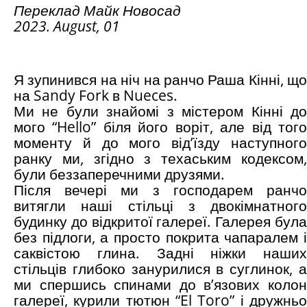
Переклад Майк Новосад
2023. August
, 0
1
Я зупинився на ніч на ранчо Раша Кінні, що
на Sandy Fork в Nueces.
Ми не були знайомі з містером Кінні до
мого “Hello” біля його воріт, але від того
моменту й до мого від’їзду наступного
ранку ми, згідно з техаським кодексом,
були беззаперечними друзями.
Після вечері ми з господарем ранчо
витягли наші стільці з двокімнатного
будинку до відкритої галереї. Галерея була
без підлоги, а просто покрита чапаралем і
саквістою глина. Задні ніжки наших
стільців глибоко занурилися в суглинок, а
ми спершись спинами до в’язових колон
галереї, курили тютюн “El Toro” і дружньо