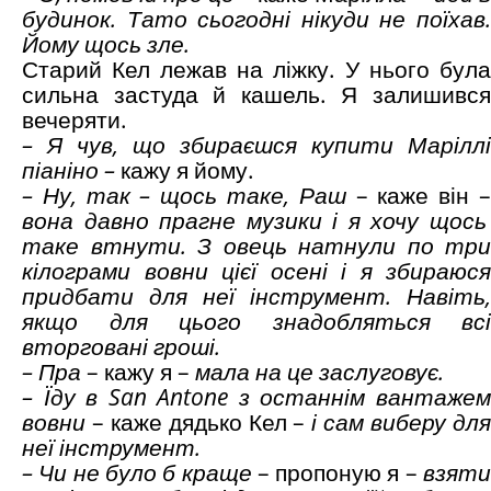
будинок. Тато сьогодні нікуди не поїхав.
Йому щось зле.
Старий Кел лежав на ліжку. У нього була
сильна застуда й кашель. Я залишився
вечеряти.
– Я чув, що збираєшся купити Маріллі
піаніно –
кажу я йому.
– Ну, так – щось таке, Раш
– каже він 
вона давно прагне музики і я хочу щось
таке втнути. З овець натнули по три
кілограми вовни цієї осені і я збираюся
придбати для неї інструмент. Навіть,
якщо для цього знадобляться всі
вторговані гроші.
– Пра
– кажу я –
мала на це заслуговує.
– Їду в San Antone з останнім вантажем
вовни
– каже дядько Кел –
і сам виберу дл
неї інструмент.
– Чи не було б краще
– пропоную я –
взят