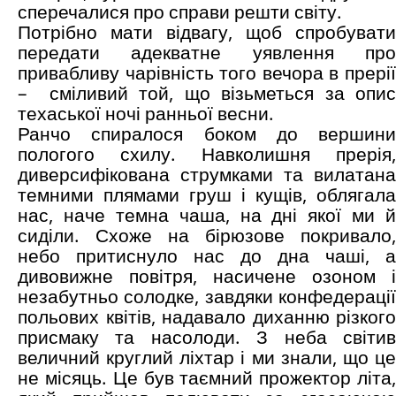
сперечалися про справи решти світу.
Потрібно мати відвагу, щоб спробувати
передати адекватне уявлення про
привабливу чарівність того вечора в прерії
– сміливий той, що візьметься за опис
техаської ночі ранньої весни.
Ранчо спиралося боком до вершини
пологого схилу. Навколишня прерія,
диверсифікована струмками та вилатана
темними плямами груш і кущів, облягала
нас, наче темна чаша, на дні якої ми й
сиділи. Схоже на бірюзове покривало,
небо притиснуло нас до дна чаші, а
дивовижне повітря, насичене озоном і
незабутньо солодке, завдяки конфедерації
польових квітів, надавало диханню різкого
присмаку та насолоди. З неба світив
величний круглий ліхтар і ми знали, що це
не місяць. Це був таємний прожектор літа,