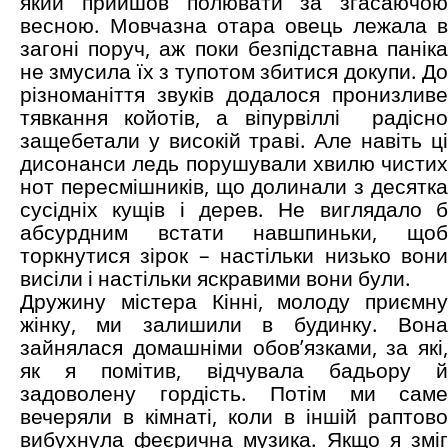
який прийшов полювати за згасаючою
весною. Мовчазна отара овець лежала в
загоні поруч, аж поки безпідставна паніка
не змусила їх з тупотом збитися докупи. До
різноманіття звуків додалося пронизливе
тявкання койотів, а віпурвіллі радісно
защебетали у високій траві. Але навіть ці
дисонанси ледь порушували хвилю чистих
нот пересмішників, що долинали з десятка
сусідніх кущів і дерев. Не виглядало б
абсурдним встати навшпиньки, щоб
торкнутися зірок – настільки низько вони
висіли і настільки яскравими вони були.
Дружину містера Кінні, молоду приємну
жінку, ми залишили в будинку. Вона
зайнялася домашніми обов’язками, за які,
як я помітив, відчувала бадьору й
задоволену гордість. Потім ми саме
вечеряли в кімнаті, коли в іншій раптово
вибухнула феєрична музика. Якщо я зміг