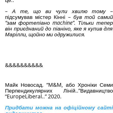
це..
– А т
е, що ви чули
хвилю тому
–
підсумував містер Кінні –
бу
в
т
ой
сам
и
“
зам
фортепіан
о machine
”
.
Т
ільки
тепер
в
ін приєднаний до
піаніно
,
яке я купив для
Марілли, щойно ми одруж
илися
.
&&&&&&&&&&
Майк Новосад. “M&M, або Хроніки Семи
Перпендикулярних Ліній..”Видавництво
“EuropeLiberal..” 2020.
Придбати можна на офіційному сайті