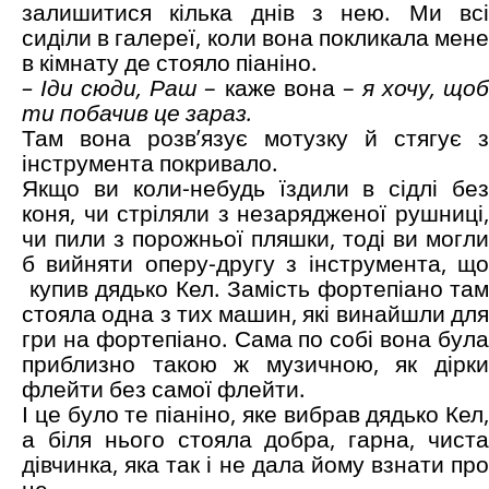
залишитися кілька днів з нею. Ми всі
сиділи в галереї, коли вона покликала мене
в кімнату де стояло піаніно.
– Іди сюди, Раш
– каже вона –
я хочу, що
ти побачив це зараз.
Там вона розв’язує мотузку й стягує з
інструмента покривало.
Якщо ви коли-небудь їздили в сідлі без
коня, чи стріляли з незарядженої рушниці,
чи пили з порожньої пляшки, тоді ви могли
б вийняти оперу-другу з інструмента, що
купив дядько Кел. Замість фортепіано там
стояла одна з тих машин, які винайшли для
гри на фортепіано. Сама по собі вона була
приблизно такою ж музичною, як дірки
флейти без самої флейти.
І це було те піаніно, яке вибрав дядько Кел,
а біля нього стояла добра, гарна, чиста
дівчинка, яка так і не дала йому взнати про