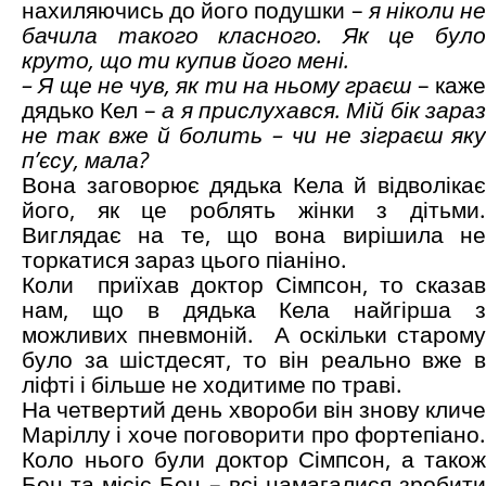
нахиляючись до його подушки –
я ніколи н
бачила такого класного. Як це було
круто, що ти купив його мені.
– Я ще не чув, як ти на ньому граєш
– каж
дядько Кел –
а я прислухався. Мій бік зараз
не так вже й болить – чи не зіграєш яку
п’єсу, мала?
Вона заговорює дядька Кела й відволікає
його, як це роблять жінки з дітьми.
Виглядає на те, що вона вирішила не
торкатися зараз цього піаніно.
Коли приїхав доктор Сімпсон, то сказав
нам, що в дядька Кела найгірша з
можливих пневмоній. А оскільки старому
було за шістдесят, то він реально вже в
ліфті і більше не ходитиме по траві.
На четвертий день хвороби він знову кличе
Маріллу і хоче поговорити про фортепіано.
Коло нього були доктор Сімпсон, а також
Бен та місіс Бен – всі намагалися зробити