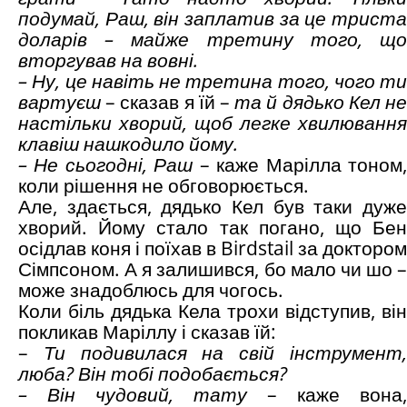
подумай, Раш, він заплатив за це триста
доларів – майже третину того, що
вторгував на вовні.
– Ну, це навіть не третина того, чого ти
вартуєш
– сказав я їй –
та й дядько Кел н
настільки хворий, щоб легке хвилювання
клавіш нашкодило йому.
– Не сьогодні, Раш
– каже Марілла тоном
коли рішення не обговорюється.
Але, здається, дядько Кел був таки дуже
хворий. Йому стало так погано, що Бен
осідлав коня і поїхав в Birdstail за доктором
Сімпсоном. А я залишився, бо мало чи шо –
може знадоблюсь для чогось.
Коли біль дядька Кела трохи відступив, він
покликав Маріллу і сказав їй:
–
Ти подивилася на свій інструмент
люба? Він тобі подобається?
– Він чудовий, тату
– каже вона,