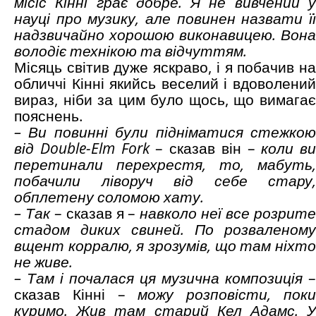
місіс Кінні грає добре. Я не вивчений у
науці про музику, але повинен назвати її
надзвичайно хорошою виконавицею. Вона
володіє технікою та відчуттям.
Місяць світив дуже яскраво, і я побачив на
обличчі Кінні якийсь веселий і вдоволений
вираз, ніби за цим було щось, що вимагає
пояснень.
– Ви повинні були підніматися стежкою
від Double-Elm Fork
– сказав він –
коли ви
перетинали перехрестя, то, мабуть,
побачили ліворуч від себе стару,
обплетену соломою хату.
– Так
– сказав я –
навколо неї все розрит
стадом диких свиней. По розваленому
вщент корралю, я зрозумів, що там ніхто
не живе.
– Там і почалася ця музична композиція
–
сказав Кінні –
можу розповісти, пок
куримо. Жив там старий Кел Адамс. У