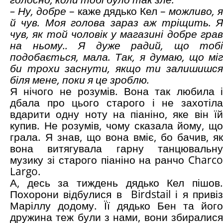
– Ну, добре
– каже дядько Кел –
можливо, 
й чув. Моя голова зараз аж тріщить. Я
чув, як той чоловік у магазині добре грав
на ньому.. Я дуже радий, що тобі
подобається, мала. Так, я думаю, що міг
би трохи заснути, якщо ти залишишся
біля мене, поки я це зроблю.
Я нічого не розумів. Вона так любила і
дбала про цього старого і не захотіла
вдарити одну ноту на піаніно, яке він їй
купив. Не розумів, чому сказала йому, що
грала. Я знав, що вона вміє, бо бачив, як
вона витягувала гарну танцювальну
музику зі старого піаніно на ранчо Charco
Largo.
А, десь за тиждень дядько Кел пішов.
Похорони відбулися в Birdstail і я привіз
Маріллу додому. Її дядько Бен та його
дружина теж були з нами, вони збиралися