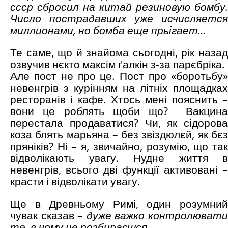
ссср сбросил на китай резиновую бомбу.
Число пострадавших уже исчисляется
миллионами, но бомба еще прьігает
…
Те саме, що й знайома сьогодні, рік назад
озвучив нєкто максім ґалкін з-за парєбріка.
Але пост не про це. Пост про «боротьбу»
невенгрів з курінням на літніх площадках
ресторанів і кафе. Хтось мені пояснить –
вони це роблять щоби що? Вакцина
перестала продаватися? Чи, як сідорова
коза блять марьяна – без звіздюлєй, як бєз
пряніків? Ні – я, звичайно, розумію, що так
відволікають увагу. Нудне життя в
невенгрів, всього дві функції активовані –
красти і відволікати увагу.
Ще в Древньому Римі, один розумний
чувак сказав –
дуже важко
контролюват
те, в чому не розбираєшся.