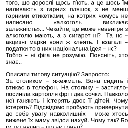
того, що дорослі щось п’ють, а це щось їм
наливають з гарних пляшок, з не менш
гарними етикетками, на котрих чомусь не
написано «алкоголь викликає
залежність»… Чекайте, це може невенгри з
алкоголю мають, а з сигарет ні? Та нє –
акцизні марки вони ж клеять. І взагалі –
податки то в них національна ідея – нє?
Тобто – ні фіга не розумію. Поясніть, хто
знає..
Описати типову ситуацію? Запросто:
За столиком – яжежмать. Вона сидить і
втикає в телефон. На столику – застигло-
посиніла картопля фрі і два сочки. Навколо
неї ганяють і істерять двоє її дітей. Чому
істерять? Підсвідомо пробують привернути
до себе увагу навколишніх – може хтось
вижене їх маму звідси нахуй. Чому так? Бо
їм тут нудно – шо нє понял?