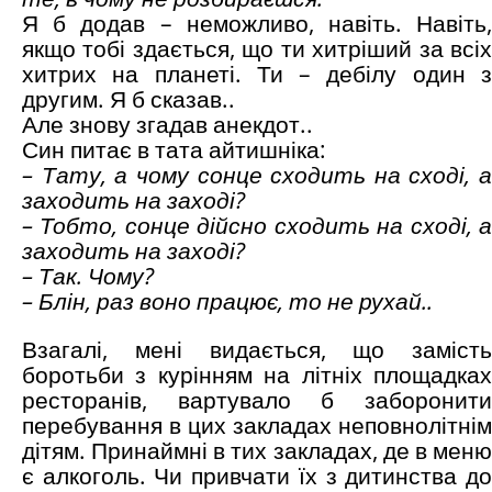
Я б додав – неможливо, навіть. Навіть,
якщо тобі здається, що ти хитріший за всіх
хитрих на планеті. Ти – дебілу один з
другим. Я б сказав..
Але знову згадав анекдот..
Син питає в тата айтишніка:
– Тату, а чому сонце сходить на сході, а
заходить на заході?
– Тобто, сонце дійсно сходить на сході, а
заходить на заході?
– Так. Чому?
– Блін, раз воно працює, то не рухай..
Взагалі, мені видається, що замість
боротьби з курінням на літніх площадках
ресторанів, вартувало б заборонити
перебування в цих закладах неповнолітнім
дітям. Принаймні в тих закладах, де в меню
є алкоголь. Чи привчати їх з дитинства до