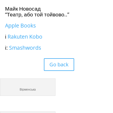
Майк Новосад
“Театр, або той тойвово..”
Apple Books
і
Rakuten Kobo
і:
Smashwords
Go back
Вірменська