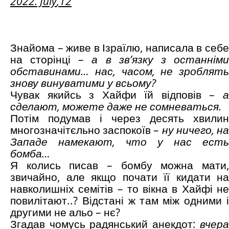
2022. July
,12
Знайома – живе в Ізраїлю, написала в себе
на сторінці –
а в зв’язку з останнім
обставинами… нас, часом, не зроблять
знову винуватими у всьому?
Чувак якийсь з Хайфи їй відповів –
а
сделают, можете даже не сомневаться.
Потім подумав і через десять хвилин
многозначітєльно заспокоїв –
ну ничего, н
Западе намекают, что у нас есть
бомба…
Я колись писав – бомбу можна мати,
звичайно, але якщо почати її кидати на
навколишніх семітів – то вікна в Хайфі не
повилітают..? Відстані ж там між одними і
другими не альо – нє?
Згадав чомусь радянський анекдот:
вчера