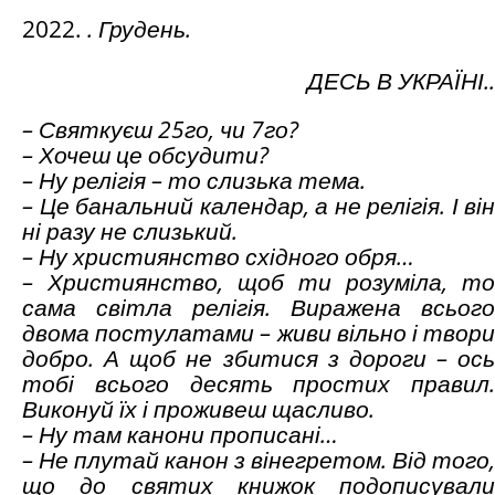
. Грудень.
ДЕСЬ В УКРАЇНІ..
– Святкуєш 25го, чи 7го?
– Хочеш це обсудити?
– Ну релігія – то слизька тема.
– Це банальний календар, а не релігія. І він
ні разу не слизький.
– Ну християнство східного обря…
– Християнство, щоб ти розуміла, то
сама світла релігія. Виражена всього
двома постулатами – живи вільно і твори
добро. А щоб не збитися з дороги – ось
тобі всього десять простих правил.
Виконуй їх і проживеш щасливо.
– Ну там канони прописані…
– Не плутай канон з вінегретом. Від того,
що до святих книжок подописували