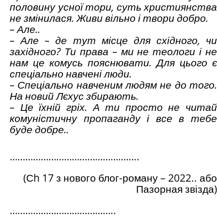
половину усної тори, суть християнства
не змінилася. Живи вільно і твори добро.
– Але..
– Але – де тут місце для східного, чи
західного? Ти права – ми не теологи і не
нам це комусь пояснювати. Для цього є
спеціально навчені люди.
– Спеціально навченим людям не до того.
На новий Лєхус збирають.
– Це їхній гріх. А ти просто не читай
комуністичну пропаганду і все в тебе
буде добре..
…………………………………………..
(Сh 17 з нового блог-роману – 2022.. або
Пазорная звізда)
…………………………………..