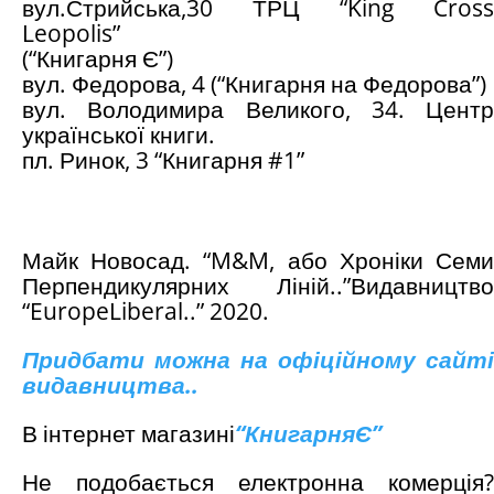
вул.Стрийська,30 ТРЦ “King Cross
Leopolis”
(“Книгарня Є”)
вул. Федорова, 4 (“Книгарня на Федорова”)
вул. Володимира Великого, 34. Центр
української книги.
пл. Ринок, 3 “Книгарня #1”
Майк Новосад. “M&M, або Хроніки Семи
Перпендикулярних Ліній..”Видавництво
“EuropeLiberal..” 2020.
Придбати можна на офіційному сайті
видавництва..
В інтернет магазині
“
КнигарняЄ
”
Не подобається електронна комерція?