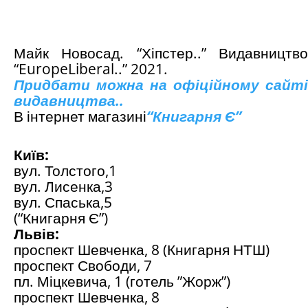
Майк Новосад. “Хіпстер..” Видавництво
“
Europe
Liberal
..” 2021.
Придбати можна на офіційному сайті
видавництва..
В інтернет магазині
“
Книгарня Є
”
Київ:
вул. Толстого,1
вул. Лисенка,3
вул. Спаська,5
(“Книгарня Є”)
Львів:
проспект Шевченка, 8 (Книгарня НТШ)
проспект Свободи, 7
пл. Міцкевича, 1 (готель ”Жорж”)
проспект Шевченка, 8