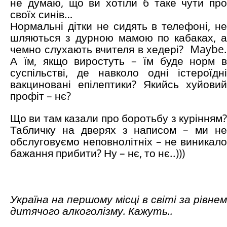
не думаю, що ви хотіли б таке чути про
своїх синів…
Нормальні дітки не сидять в телефоні, не
шляються з дурною мамою по кабаках, а
чемно слухають вчителя в хедері? Maybe.
А їм, якщо виростуть – їм буде норм в
суспільстві, де навколо одні істероїдні
вакциновані епілептики? Якийсь хуйовий
профіт – нє?
Що ви там казали про боротьбу з курінням?
Табличку на дверях з написом – ми не
обслуговуємо неповнолітніх – не виникало
бажання прибити? Ну – нє, то нє..)))
Україна на першому місці в світі за рівнем
дитячого алкоголізму. Кажуть..