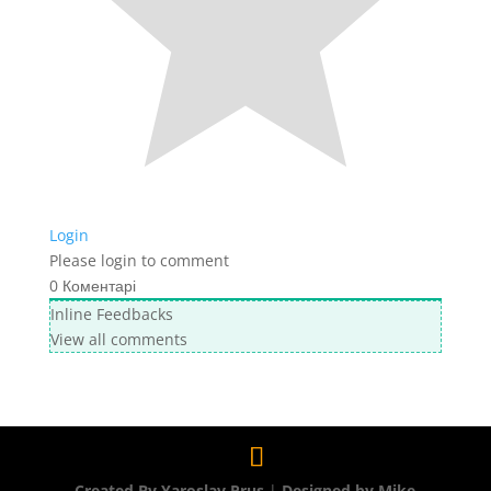
Login
Please login to comment
0
Коментарі
Inline Feedbacks
View all comments
Created By Yaroslav Prus
|
Designed by Mike