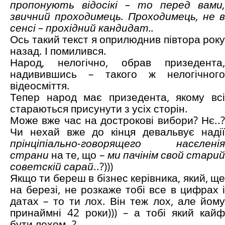
пропонують відосікі – то перед вами,
звичний проходимець. Проходимець, не в
сенсі – прохідний кандидат..
Ось такий текст я оприлюднив півтора року
назад. І помилився.
Народ, нелогічно, обрав призедента,
надивившись – такого ж нелогічного
відеосміття.
Тепер народ має призедента, якому всі
стараються присунути з усіх сторін.
Може вже час на дострокові вибори? Нє..?
Чи нехай вже до кінця девальвує надії
прінціпіально-говорящего насєленія
страни
на те, що –
ми пачінім свой старий
советскій сарай
..?)))
Якщо ти береш в бізнес керівника, який, ще
на березі, не розкаже тобі все в цифрах і
датах – то ти лох. Він теж лох, але йому
принаймні 42 роки))) – а тобі який кайф
бути лохом..?