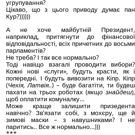
угрупування?
Цікаво, що з цього приводу думає пан
Кур?))))))
А не хоче майбутній Президент,
наприклад, притягнути до фінансової
відповідальності, всіх причетних до восьми
парламентів?
Не треба? І так все нормально?
Тоді навіщо взагалі проводити вибори?
Кожні нові «слуги», будуть красти, як і
попередні. І будуть вивозити на Кіпр. Кіпр
(
Чехія, Латвія..
) – буде багатіти, ти буде
пахати на трьох роботах (
якщо знайдеш
)
щоб оплатити комуналку…
Може краще залишити призедента
навічно? Зв’язати собі, з мохєру, ще й
зимові маски – з навушниками? І не
паритись.. Все ж нормально…)))
***