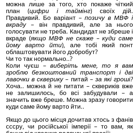
можна лише за того, хто покаже чіткий
план (
цифри і таймінг
) своїх дій
Правдивий. Бо варіант –
позичу в МВФ 
вкраду
– він правдивий, але за ньог
голосувати не треба. Кандидат не збреше і
вкраде (
якщо МВФ не скаже – куди сам
йому варто йти
), але тобі який пон
облаштовувати його добробут?
Чи то так нормально..?
Коли чуєш –
виберіть мене, то я ва
зроблю безкоштовний транспорт і дві
лавочки в скверику
– питай –
за які гроші?
Хоча.. можна й не питати – сквериків вже
не залишилось, бо всі забудували – а
значить вже бреше. Можна зразу говорити
куди саме йому варто йти..
Якщо до цього місця дочитав хтось з фанів
сссру, чи російської імперії – то вам, як