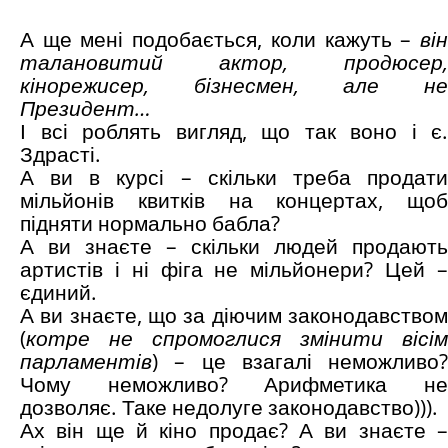
А ще мені подобається, коли кажуть –
він
талановитий актор, продюсер,
кінорежисер, бізнесмен, але не
Президент…
І всі роблять вигляд, що так воно і є.
Здрасті.
А ви в курсі – скільки треба продати
мільйонів квитків на концертах, щоб
підняти нормально бабла?
А ви знаєте – скільки людей продають
артистів і ні фіга не мільйонери? Цей –
єдиний.
А ви знаєте, що за діючим законодавством
(
котре не спромоглися змінити вісім
парламентів
) – це взагалі неможливо?
Чому неможливо? Арифметика не
дозволяє. Таке недолуге законодавство))).
Ах він ще й кіно продає? А ви знаєте –