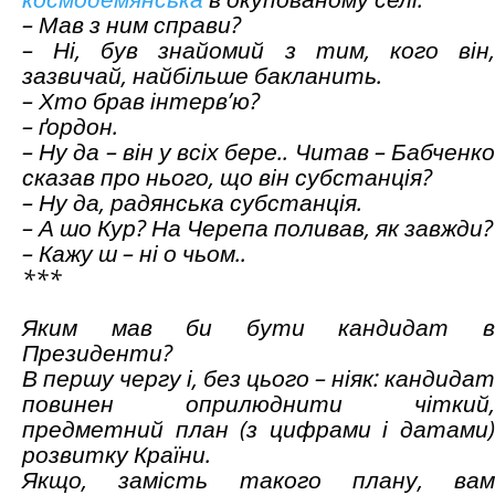
– Мав з ним справи?
– Ні, був знайомий з тим, кого він,
зазвичай, найбільше бакланить.
– Хто брав інтерв’ю?
– ґордон.
– Ну да – він у всіх бере.. Читав
–
Бабченк
сказав про нього, що він субстанція?
– Ну да, радянська субстанція.
– А шо Кур? На Черепа поливав, як завжди?
– Кажу ш – ні о чьом..
***
Яким мав би бути кандидат в
Президенти?
В першу чергу і, без цього – ніяк: кандидат
повинен оприлюднити чіткий,
предметний план (з цифрами і датами)
розвитку Країни.
Якщо, замість такого плану, вам