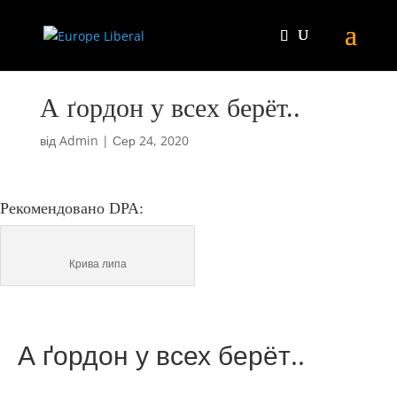
А ґордон у всех берёт..
від
Admin
|
Сер 24, 2020
Рекомендовано DPA:
Крива липа
А ґордон у всех берёт..