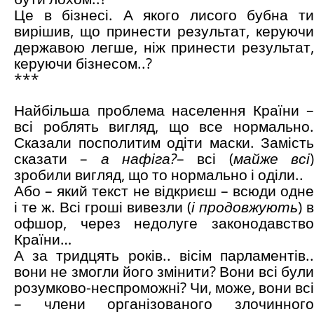
Це в бізнесі. А якого лисого бубна ти
вирішив, що принести результат, керуючи
державою легше, ніж принести результат,
керуючи бізнесом..?
***
Найбільша проблема населення Країни –
всі роблять вигляд, що все нормально.
Сказали посполитим одіти маски. Замість
сказати –
а нафіга?
– всі (
майже всі
зробили вигляд, що то нормально і оділи..
Або – який текст не відкриєш – всюди одне
і те ж. Всі гроші вивезли (
і продовжують
) в
офшор, через недолуге законодавство
Країни…
А за тридцять років.. вісім парламентів..
вони не змогли його змінити? Вони всі були
розумково-неспроможні? Чи, може, вони всі
– члени організованого злочинного