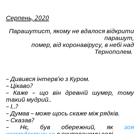
Серпень, 2020
Парашутист, якому не вдалося відкрити
парашут,
помер, від коронавірусу, в небі над
Тернополем.
– Дивився інтерв’ю з Куром.
– Цікаво?
– Каже – що він древній шумер, тому
такий мудрий..
– І..?
– Думав – може щось скаже між рядків.
– Сказав?
– Нє, був обережний, як
зоя
космодемянська
в окупованому селі.