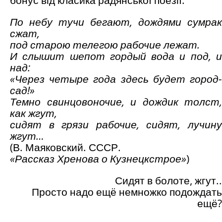
бонус від класика радянської поезії:
По небу тучи бегают, дождями сумрак
сжат,
под старою телегою рабочие лежат.
И слышит шепот гордый вода и под, и
над:
«Через четыре года здесь будет город-
сад!»
Темно свинцовоночие, и дождик толст,
как жгут,
сидят в грязи рабочие, сидят, лучину
жгут…
(В. Маяковский. СССР.
«Рассказ Хренова о Кузнецкстрое»
)
Сидят в болоте, жгут..
Просто надо ещё немножко подождать
ещё?