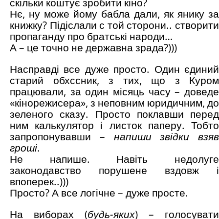
скільки коштує зробити кіно?
Нє, ну може йому бабла дали, як янику за
книжку? Підіслали с той сторони.. створити
пропаганду про братські народи…
А – це точно не державна зрада?)))
Насправді все дуже просто. Один єдиний
старий обхссник, з тих, що з Куром
працювали, за один місяць часу – доведе
«кінорежисера», з неповним юридичним, до
зеленого сказу. Просто поклавши перед
ним калькулятор і листок паперу. Тобто
запропонувавши –
напиши звідки взяв
гроші
.
Не напише. Навіть недолуге
законодавство порушене вздовж і
впоперек..)))
Просто? А все логічне – дуже просте.
На виборах (
будь-яких
) – голосувати