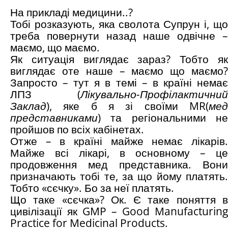
На прикладі медицини..?
Тобі розказують, яка сволота Супрун і, що
треба повернути назад наше одвічне –
маємо, що маємо.
Як ситуація виглядає зараз? Тобто як
виглядає оте наше – маємо що маємо?
Запросто – тут я в темі – в країні немає
ЛПЗ (
Лікувально-Профілактичний
Заклад
), яке б я зі своїми MR(
мед
представниками
) та регіональними не
пройшов по всіх кабінетах.
Отже – в країні майже немає лікарів.
Майже всі лікарі, в основному – це
продовження мед представника. Вони
призначають тобі те, за що йому платять.
Тобто «сєчку». Бо за неї платять.
Що таке «сєчка»? Ок. Є таке поняття в
цивілізації як GMP – Good Manufacturing
Practice for Medicinal Products.