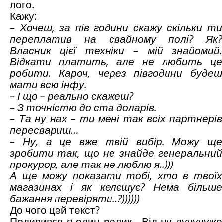
лого.
Кажу:
– Хочеш, за пів години скажу скільки ти
переплатив на свайному полі? Як?
Власник цієї техніки – мій знайомий.
Відкати платить, але не любить це
робити. Кароч, через півгодини будеш
мати всю інфу.
– І що – реально скажеш?
– З точністю до ста доларів.
– Та ну нах – ти мені так всіх партнерів
пересвариш…
– Ну, а це вже твій вибір. Можу ще
зробити так, що не знайде генеральний
прокурор, але так не люблю я..)))
А ще можу показати тобі, хто в твоїх
магазинах і як келєшує? Нема більше
бажання перевіряти..?))))))
До чого цей текст?
Подивився я один ролик.. Від ну дуууууже