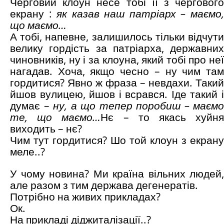
Черговий клоун несе тобі її з чергового
екрану :
як казав наш патріарх – маємо
що маємо…
А тобі, напевне, залишилось тільки відчути
велику гордість за патріарха, державних
чиновників, ну і за клоуна, який тобі про неї
нагадав. Хоча, якщо чесно – ну чим там
гордитися? Явно ж фраза – невдахи. Такий
йшов вулицею, йшов і всрався. Іде такий і
думає –
ну, а що тепер поробиш – маємо
те, що маємо…
Нє – то якась хуйн
виходить – нє?
Чим тут гордитися? Шо той клоун з екрану
меле..?
У чому новина? Ми країна вільних людей,
але разом з тим держава дегенератів.
Потрібно на живих прикладах?
Ок.
На прикладі діджиталізації..?