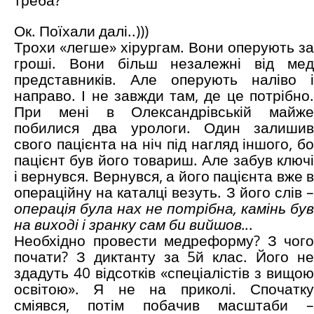
Ок. Поїхали далі..)))
Трохи «легше» хірургам. Вони оперують за
гроші. Вони більш незалежні від мед
представників. Але оперують наліво і
направо. І не завжди там, де це потрібно.
При мені в Олександрівській майже
побилися два урологи. Один залишив
свого пацієнта на ніч під нагляд іншого, бо
пацієнт був його товариш. Але забув ключі
і вернувся. Вернувся, а його пацієнта вже в
операційну на каталці везуть. З його слів –
операція була нах не потрібна, камінь був
на виході і зранку сам би вийшов..
.
Необхідно провести медреформу? З чого
почати? З диктанту за 5й клас. Його не
здадуть 40 відсотків «спеціалістів з вищою
освітою». Я не на приколі. Спочатку
сміявся, потім побачив масштаби –