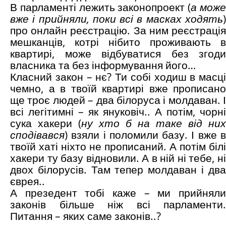
В парламенті лежить законопроект (
а мож
вже і прийняли, поки всі в масках ходять
)
про онлайн реєстрацію. За ним реєстрація
мешканців, котрі нібито проживають в
квартирі, може відбуватися без згоди
власника та без інформування його…
Класний закон – нє? Ти собі ходиш в масці
чемно, а в твоїй квартирі вже прописано
ще троє людей – два білоруса і молдаван. І
всі легітимні – як януковіч.. А потім, чорні
сука хакери (
ну хто б на таке від них
сподівався
) взяли і поломили базу. І вже в
твоїй хаті ніхто не прописаний. А потім білі
хакери ту базу відновили. А в ній ні тебе, ні
двох білорусів. Там тепер молдаван і два
єврея..
А презедент тобі каже – ми прийняли
законів більше ніж всі парламенти.
Питання – яких саме законів..?