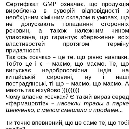
Сертифікат GMP означає, що продукція
вироблена в суворій відповідності з
необхідним хімічним складом в умовах, що
не допускають попадання сторонніх
речовин, а також належним чином
упакована, що гарантує збереження всіх
властивостей протягом терміну
придатності.
Так ось «сєчка» – це те, що рівно навпаки.
Тобто це і є – маємо, що маємо. Те, що
випускає недобросовісна індія на
китайській сировині, ну і наші
пострадянські, ті що – маємо, що маємо. А
мають так ніхуйово ))))))))))
Чому власне «сєчка»? Є такий вираз серед
«фармацевтів» –
насекли травы в парк
Шевченко, с мелом смешали и продаём
…
Ти точно впевнений, що це саме те, що тобі
треба?