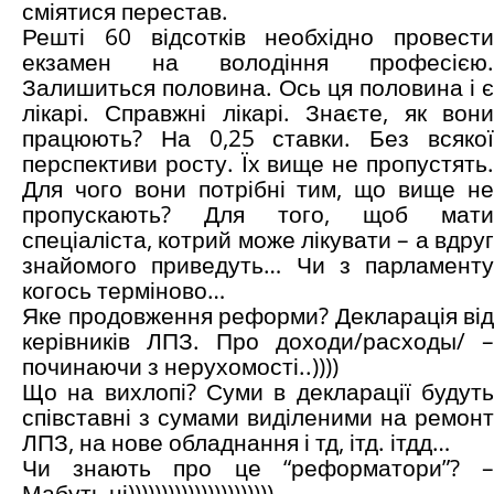
сміятися перестав.
Решті 60 відсотків необхідно провести
екзамен на володіння професією.
Залишиться половина. Ось ця половина і є
лікарі. Справжні лікарі. Знаєте, як вони
працюють? На 0,25 ставки. Без всякої
перспективи росту. Їх вище не пропустять.
Для чого вони потрібні тим, що вище не
пропускають? Для того, щоб мати
спеціаліста, котрий може лікувати – а вдруг
знайомого приведуть… Чи з парламенту
когось терміново…
Яке продовження реформи? Декларація від
керівників ЛПЗ. Про доходи/расходы/ –
починаючи з нерухомості..))))
Що на вихлопі? Суми в декларації будуть
співставні з сумами виділеними на ремонт
ЛПЗ, на нове обладнання і тд, ітд. ітдд…
Чи знають про це “реформатори”? –
Мабуть ні))))))))))))))))))))))..