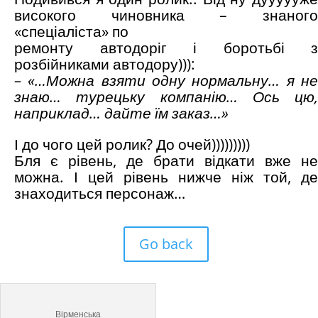
високого чиновника – знаного
«спеціаліста» по
ремонту автодоріг і боротьбі з
розбійниками автодору))):
– «…Можна взяти одну нормальну… я не
знаю… турецьку компанію… Ось цю,
наприклад… дайте їм заказ…»
І до чого цей ролик? До очей)))))))))
Бля є рівень, де брати відкати вже не
можна. І цей рівень нижче ніж той, де
знаходиться персонаж…
Go back
Вірменська