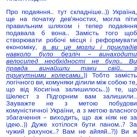
Про подаяння.. тут складніше..)) Україна,
ще на початку дев’яностих, могла піти
правильним шляхом і тепер подаяння
подавала б вона.. Замість того щоб
створювати робочі місця і реформувати
економіку,
а
ви це могли і прикладів
навколо було безліч – винаходити
велосипед необхідності не було.. Ви
правда винайшли таки свій.. з
трикутними колесами..
)) Тобто заміст
логічного ви, комуняки ділили між собою те,
що від Косигіна залишилось..)) те, що
Шелест з Підгорним вам залишили..
Зауважте не з метою побудови
комуністичної України, а з метою власного
збагачення – виходить, що аж ніяк не за
ідею..)) Дуже хотілося бути паном..? За
чужий рахунок..? Вам не айяяй..?)) Ви ж