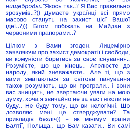
нищеброды..”
Якось так..? Я Вас правильно
зрозумів..?)) Думаєте українці всі прямо
масово стануть на захист цієї Вашої
ідеї..?))) Бігом побіжать на Майдан з
червоними прапорами..?
Цілком з Вами згоден. Лицемірно
заявляючи про захист демократії і свободи,
ви комуністи боретесь за своє існування..
Розумієте, що це кінець.. Апелюєте до
народу, який зневажаєте.. Але ті, що з
вами змагаються за світове панування
також розуміють, що ви програли.. і вони
вас знищать, не звертаючи уваги на мою
думку, хоча я звичайно не за вас і ніколи не
буду.. Не буду тому, що ви нелогічні. Що
дозволяє мені це стверджувати? Та
прикладів безліч)) – як мінімум країни
Балтії, Польща.. що Вам казати.. Ви самі