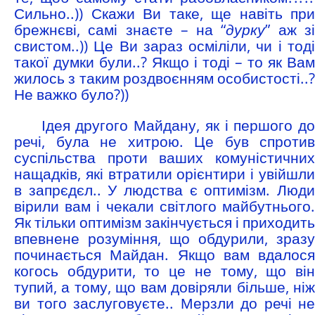
Сильно..)) Скажи Ви таке, ще навіть при
брежнєві, самі знаєте – на “
дурку
” аж з
свистом..)) Це Ви зараз осміліли, чи і тоді
такої думки були..? Якщо і тоді – то як Вам
жилось з таким роздвоєнням особистості..?
Не важко було?))
Ідея другого Майдану, як і першого до
речі, була не хитрою. Це був спротив
суспільства проти ваших комуністичних
нащадків, які втратили орієнтири і увійшли
в запрєдєл.. У людства є оптимізм. Люди
вірили вам і чекали світлого майбутнього.
Як тільки оптимізм закінчується і приходить
впевнене розуміння, що обдурили, зразу
починається Майдан. Якщо вам вдалося
когось обдурити, то це не тому, що він
тупий, а тому, що вам довіряли більше, ніж
ви того заслуговуєте.. Мерзли до речі не