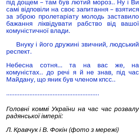
під дощем – там був лютий мороз.. Ну і Ви
самі відповіли на своє запитання – взятися
за зброю пролетаріату молодь заставило
бажання ліквідувати рабство від вашої
комуністичної влади.
Внуку і його дружині звичний, людський
респект.
Небесна сотня… та на вас же, на
комуністах.. до речі я й не знав, під час
Майдану, що яник був членом кпсс..
………………………………………………..
Головні коммі України на час ч
ас розвалу
радянської імперіі:
Л. Кравчук і В. Фокін (фото з мережі)