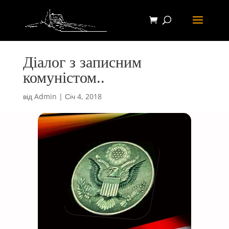
Діалог з записним
комуністом..
від
Admin
|
Січ 4, 2018