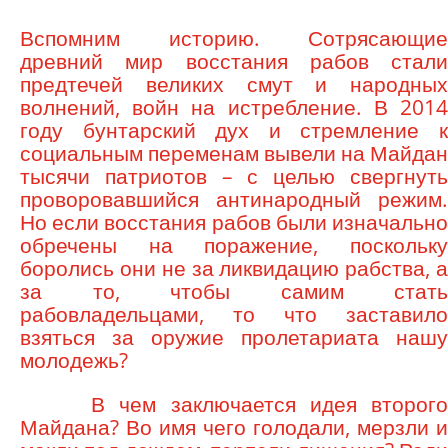
Вспомним историю. Сотрясающие
древний мир восстания рабов стали
предтечей великих смут и народных
волнений, войн на истребление. В 2014
году бунтарский дух и стремление к
социальным переменам вывели на Майдан
тысячи патриотов – с целью свергнуть
проворовавшийся антинародный режим.
Но если восстания рабов были изначально
обречены на поражение, поскольку
боролись они не за ликвидацию рабства, а
за то, чтобы самим стать
рабовладельцами, то что заставило
взяться за оружие пролетариата нашу
молодежь?
В чем заключается идея второго
Майдана? Во имя чего голодали, мерзли и