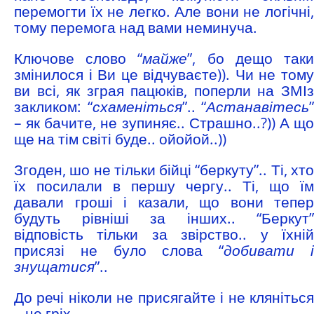
перемогти їх не легко. Але вони не логічні,
тому перемога над вами неминуча.
Ключове слово “
майже
”, бо дещо так
змінилося і Ви це відчуваєте)). Чи не тому
ви всі, як зграя пацюків, поперли на ЗМІз
закликом: “
схаменіться
”.. “
Астанавітесь
”
– як бачите, не зупиняє.. Страшно..?)) А що
ще на тім світі буде.. ойойой..))
Згоден, шо не тільки бійці “беркуту”.. Ті, хто
їх посилали в першу чергу.. Ті, що їм
давали гроші і казали, що вони тепер
будуть рівніші за інших.. “Беркут”
відповість тільки за звірство.. у їхній
присязі не було слова “
добивати 
знущатися
”..
До речі ніколи не присягайте і не кляніться
– це гріх..