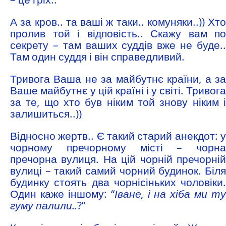
А за кров.. та ваші ж таки.. комуняки..)) Хто
пролив той і відповість.. Скажу вам по
секрету – там ваших суддів вже не буде..
Там один суддя і він справедливий.
Тривога Ваша не за майбутнє країни, а за
Ваше майбутнє у цій країні і у світі. Тривога
за те, що хто був ніким той знову ніким і
залишиться..))
Відносно жертв.. Є такий старий анекдот: у
чорному пречорному місті – чорна
пречорна вулиця. На цій чорній пречорній
вулиці – такий самий чорний будинок. Біля
будинку стоять два чорнісіньких чоловіки.
Один каже іншому: “
Іване, і на хіба ми ту
гуму палили..
?”