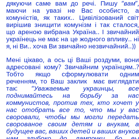
дякуючи саме вам до речі. Пишу “
вам
”,
маючи на увазі не Вас особисто, а
комуністів, як таких.. Цивілізований світ
вирішив знищити комунізм і так сталося,
що ареною вибрана Україна.. І звичайний
українець не має на це жодного впливу.. ні
я, ні Ви.. хоча Ви звичайно незвичайний..))
Мені цікаво, а ось ці Ваші роздуми, вони
адресовані кому? Звичайним українцям..?
Тобто якщо сформулювати одним
реченням, то Ваш заклик має виглядати
так: “
Уважаемые украинцы, вс
поднимайтесь на борьбу за нас
коммунистов, против тех, кто хочет у
нас отобрать все то, что мы у вас
своровали, чтобы мы могли передать
сворованое своим детям и внукам, а
будущее вас, ваших детей и ваших внуков
нам глубоко до лампочки, бо вы