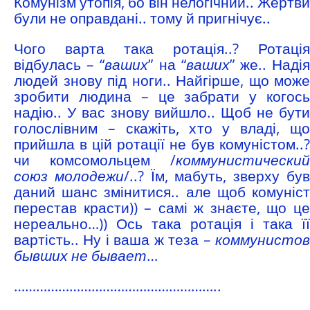
Комунізм утопія, бо він нелогічний.. Жертви
були не оправдані.. тому й пригнічує..
Чого варта така ротація..? Ротація
відбулась – “
ваших
” на “
ваших
” же.. Наді
людей знову під ноги.. Найгірше, що може
зробити людина – це забрати у когось
надію.. У вас знову вийшло.. Щоб не бути
голослівним – скажіть, хто у владі, що
прийшла в цій ротації не був комуністом..?
чи комсомольцем /
коммунистический
союз молодежи
/..? Їм, мабуть, зверху бу
даний шанс змінитися.. але щоб комуніст
перестав красти)) – самі ж знаєте, що це
нереально…)) Ось така ротація і така її
вартість.. Ну і ваша ж теза –
коммунистов
бывших не бывает
…
………………………………………………..