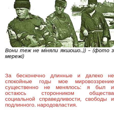
Вони теж не міняли якшошо..)) – (фото з
мережі)
За бесконечно длинные и далеко не
спокойные годы мое мировоззрение
существенно не менялось: я был и
остаюсь сторонником общества
социальной справедливости, свободы и
подлинного. народовластия.