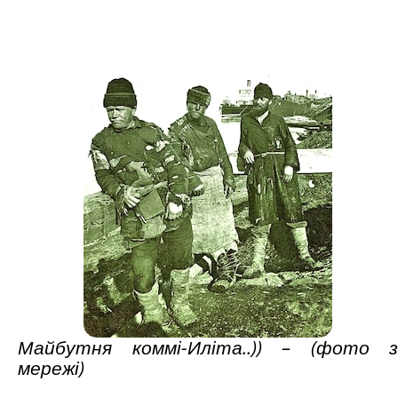
Майбутня коммі-Иліта..)) – (фото з
мережі)