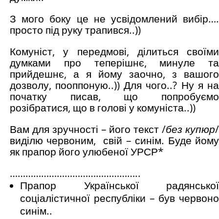
З мого боку це не усвідомлений вибір….
просто під руку трапився..))
Комуніст, у передмові, ділиться своїми
думками про теперішнє, минуле та
прийдешнє, а я йому заочно, з вашого
дозволу, пооппоную..)) Для чого..? Ну я на
початку писав, що попробуємо
розібратися, що в голові у комуніста..))
Вам для зручності – його текст /
без купюр
виділю червоним, свій – синім. Буде йому
як прапор його улюбеної УРСР*
…………………………………………..
Прапор Української радянської
соціалістичної республіки – був червоно
синім..