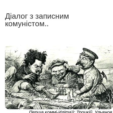
Діалог з записним
комуністом..
Перша коммі-Иліта)): Троцкій, Ульянов,