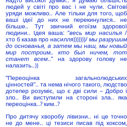
людей у світі про вас і не чули. Світові
уряди можливо.. Але тільки для того, щоб
ваші ідеї до них не перекинулися.. не
більше.. Тут звичний егоїзм здорової
людини.. Ідея ваша: “
весь мир насилья
хто б казав про насилля)))))))/
мы разруши
до основанья, а затем мы наш, мы новый
мир построим.. кто был ничем, тот
станет всем
..” на здорову голову н
налазить..))
“Переоцінка загальнолюдських
цінностей”.. та нема нічого такого, людство
дотепер розуміє, що є дві сили – Добро і
зло.. Ви виступили на стороні зла.. яка
переоцінка..? ким..?
Про дитячу хворобу лівизни.. ні це точно
не до мене.. ці тезиси писав під коксом,