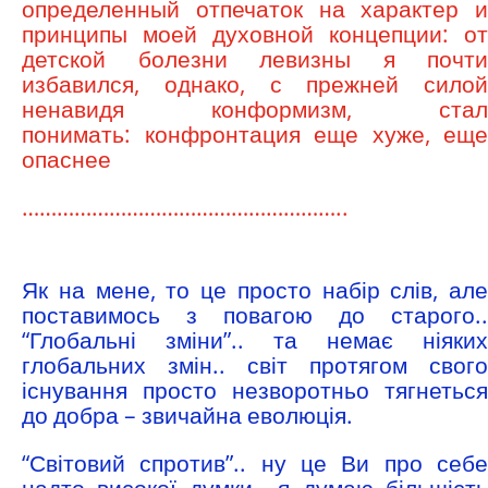
определенный отпечаток на характер и
принципы моей духовной концепции: от
детской болезни левизны я почти
избавился, однако, с прежней силой
ненавидя конформизм, стал
понимать: конфронтация еще хуже, еще
опаснее
………………………………………………..
Як на мене, то це просто набір слів, але
поставимось з повагою до старого..
“Глобальні зміни”.. та немає ніяких
глобальних змін.. світ протягом свого
існування просто незворотньо тягнеться
до добра – звичайна еволюція.
“Світовий спротив”.. ну це Ви про себе
надто високої думки.. я думаю більшість