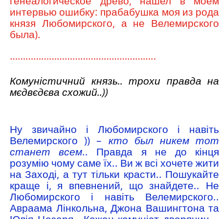
генеалогическое древо, нашел в моем
интервью ошибку: прабабушка моя из рода
князя Любомирского, а не Велемирского
была).
………………………………………………..
Комуністичний князь.. трохи правда на
мєдвєдєва схожий..))
Ну звичайно і Любомирского і навіть
Велемирского )) –
кто был никем тот
станет всем
.. Правда я не до кінц
розумію чому саме їх.. Ви ж всі хочете жити
на Заході, а тут тільки красти.. Пошукайте
краще і, я впевнений, що знайдете.. Не
Любомирского і навіть Велемирского..
Авраама Лінкольна, Джона Вашингтона та
Юлія Цезаря.. Кожен комуніст дворянин –