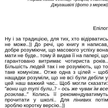
Джугашвілі (фото з мережі)
Епілог
Ну і за традицією, для тих, хто відірватись
не може..)) До речі, цю книгу я написав,
добре розуміючи, що масового успіху вона
мати не буде.. тому й видав її на папері, що
гарантовано витримає чотириста років..
Більшість людей так і не розуміють, що то
таке комунізм.. Отже одна з цілей – щоб
нащадки розуміли, що не всі були дебіли у
цей наш важкий час.. Щоб могли сказати:
“
вони що тупі були..
? –
ось же чувак їм вс
розклав
..” Колись її рекомендуватимуть
прочитати у школі.. Для лінивих потім
зроблю коротку версію..))