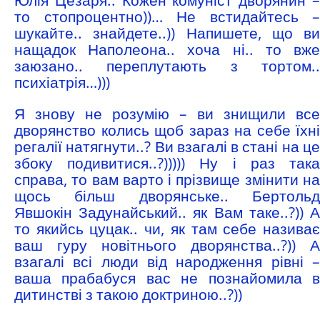
то стопроцентно))… Не встидайтесь –
шукайте.. знайдете..)) Напишете, що ви
нащадок Наполеона.. хоча ні.. то вже
заюзано.. переплутають з тортом..
психіатрія…)))
Я знову не розумію – ви знищили все
дворянство колись щоб зараз на себе їхні
регалії натягнути..? Ви взагалі в стані на це
збоку подивитися..?))))) Ну і раз така
справа, то вам варто і прізвище змінити на
щось більш дворянське.. Бертольд
Явшокін Задунайський.. як Вам таке..?)) А
то якийсь цуцак.. чи, як там себе називає
ваш гуру новітнього дворянства..?)) А
взагалі всі люди від народження рівні –
ваша прабабуся вас не познайомила в
дитинстві з такою доктриною..?))