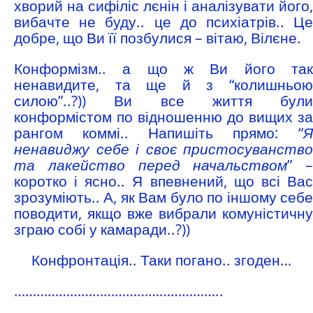
хворий на сифіліс лєнін і аналізувати його,
вибачте не буду.. це до психіатрів.. Це
добре, що Ви її позбулися – вітаю, Вілєне.
Конформізм.. а що ж Ви його так
ненавидите, та ще й з “колишньою
силою”..?)) Ви все життя були
конформістом по відношенню до вищих за
рангом коммі.. Напишіть прямо: “
Я
ненавиджу себе і своє пристосуванство
та лакейство перед начальством
” –
коротко і ясно.. Я впевнений, що всі Вас
зрозуміють.. А, як Вам було по іншому себе
поводити, якщо вже вибрали комуністичну
зграю собі у камаради..?))
Конфронтація.. Таки погано.. згоден…
………………………………………………..