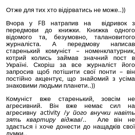
Отже для тих хто відірватись не може..))
Вчора у FB натрапив на відривок з
передмови до книжки. Книжка одного
відомого та, безумовно, талановитого
журналіста. А передмову написав
старенький комуніст – номенклатурник,
котрий колись займав значний пост в
Україні. Скоріш за все журналіст його
запросив щоб потішити свої понти – він
постійно акцентує, що знайомий з усіма
знаковими людьми планети..))
Комуніст вже старенький, зовсім не
агресивний. Він вже немає сил на
агресивну activity /
у його внучки навіт
зять квартиру віджав
/.. Але він н
здається і хоче донести до нащадків свої
думки..