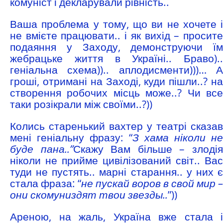
комуніст і декларували рівність..
Ваша проблема у тому, що ви не хочете і
не вмієте працювати.. і як вихід – просите
подаяння у Заходу, демонструючи їм
жебрацьке життя в Україні.. Браво)..
геніальна схема)).. аплодисменти)))… А
гроші, отримані на Заході, куди пішли..? на
створення робочих місць може..? Чи все
таки розікрали між своїми..?))
Колись старенький вахтер у театрі сказав
мені геніальну фразу: “
З хама ніколи не
буде пана..”
Скажу Вам більше – злоді
ніколи не прийме цивілізований світ.. Вас
туди не пустять.. марні старання.. у них є
стала фраза: “
не пускай воров в свой мир –
они скомуниздят твои звезды..
”))
Ареною, на жаль, Україна вже стала і