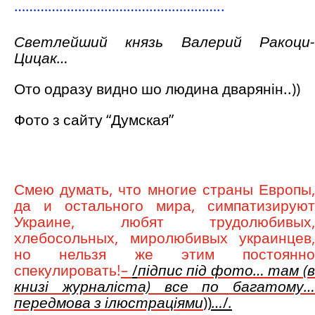
………………………………………………..
Светлейший князь Валерий Ракоци-
Цицак…
Ото одразу видно шо людина дварянін..))
Фото з сайту “Думская”
Смею думать, что многие страны Европы,
да и остального мира, симпатизируют
Украине, любят трудолюбивых,
хлебосольных, миролюбивых украинцев,
но нельзя же этим постоянно
спекулировать!
–
/
підпис під фото
…
там (
книзі журналіста) все по багатому…
передмова з ілюстраціями
))
…
/
.