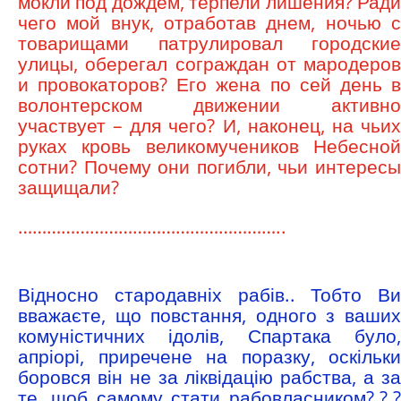
мокли под дождем, терпели лишения? Ради
чего мой внук, отработав днем, ночью с
товарищами патрулировал городские
улицы, оберегал сограждан от мародеров
и провокаторов? Его жена по сей день в
волонтерском движении активно
участвует – для чего? И, наконец, на чьих
руках кровь великомучеников Небесной
сотни? Почему они погибли, чьи интересы
защищали?
………………………………………………..
Відносно стародавніх рабів.. Тобто Ви
вважаєте, що повстання, одного з ваших
комуністичних ідолів, Спартака було,
апріорі, приречене на поразку, оскільки
боровся він не за ліквідацію рабства, а за
те, щоб самому стати рабовласником?.?.?