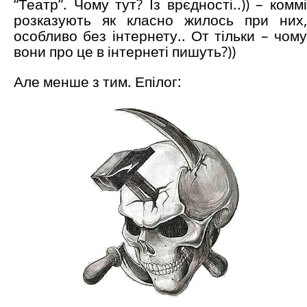
“Театр”. Чому тут? Із врєдності..)) – коммі
розказують як класно жилось при них,
особливо без інтернету.. От тільки – чому
вони про це в інтернеті пишуть?))
Але менше з тим. Епілог: