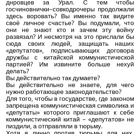
днровцев за Урал. С тем чтобы
госчиновнички–совкодрочеры продолжали
здесь воровать? Вы именно так видите
своё личное счастье? Вы подумали, что
они не знают кто и зачем эту войну
развязал? И несмотря на это прислали бы
сюда своих людей, защищать наших
«депутатов», подписывающих договора
дружбы с китайской коммунистической
партией? Им извините больше нехуй
делать?
Вы действительно так думаете?
Вы действительно не знаете, для чего
нужно работающее законодательство?
Для того, чтобы в государстве, где законом
запрещена коммунистическая символика и
«депутаты» которого приглашают к себе
коммунистический китай – «депутатов» не
пиздили, а отправляли в тюрьму.
Хотя я лично против тюрьмы для них.