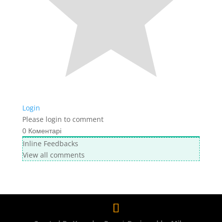
Login
Please login to comment
0
Коментарі
Inline Feedbacks
View all comments