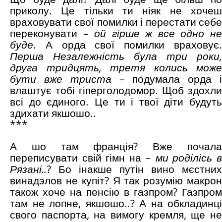
приколу. Це тільки ти ніяк не хочеш
враховувати свої помилки і перестати себе
переконувати –
ой гірше ж все одно н
буде
. А орда свої помилки враховує.
Перша Незалежність була три роки,
друга тридцять, третя колись може
бути вже триста
– подумала орда і
влаштує тобі гіперголодомор. Щоб здохли
всі до єдиного. Це ти і твої діти будуть
здихати якшошо..
***
А шо там франція? Вже почала
переписувати свій гімн на –
ми роділісь 
Рязані..
? Бо інакше путін вино мєстних
винадэлов не купіт? Я так розумію макрон
також хоче на пенсію в газпром? Газпром
там не лопне, якшошо..? А на обкладинці
свого паспорта, на вимогу кремля, ще не