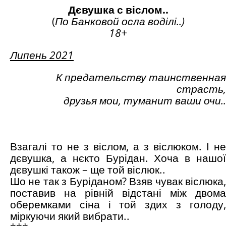
Дєвушка с віслом..
(
По Банковой осла воділі..)
18+
Липень 2021
К предательству таинственная
страсть,
друзья мои, туманит ваши очи
.
.
Взагалі то не з віслом, а з віслюком. І не
дєвушка, а нєкто Бурідан. Хоча в нашої
дєвушкі також – ще той віслюк..
Шо не так з Буріданом? Взяв чувак віслюка,
поставив на рівній відстані між двома
оберемками сіна і той здих з голоду,
міркуючи який вибрати..