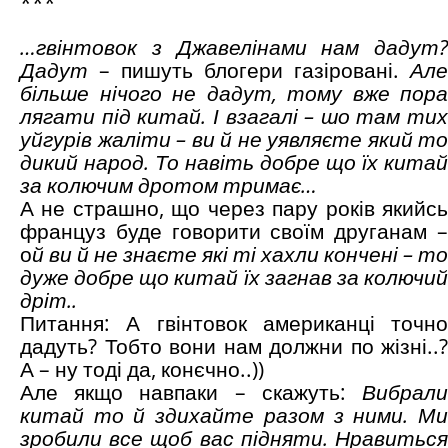
***
…гвінтовок з Джавелінами нам дадут
?
Дадут
– пишуть блогери газіровані.
Але
більше нічого не дадут, тому вже пора
лягати під китай. І взагалі – шо там тих
уйгурів жаліти – ви й не уявляєте який то
дикий народ. То навіть добре що їх китай
за колючим дротом тримає…
А не страшно, що через пару років якийсь
француз буде говорити своїм друганам –
о
й ви й не знаєте які ті хахли кончені – то
дуже добре що китай їх загнав за колючий
дріт..
Питання: А гвінтовок американці точно
дадуть? Тобто вони нам должни по жізні..?
А – ну тоді да, конєчно..))
Але якщо навпаки – скажуть:
В
ибрали
китай то й здихайте разом з ними. Ми
зробили все щоб вас підняти. Нравиться