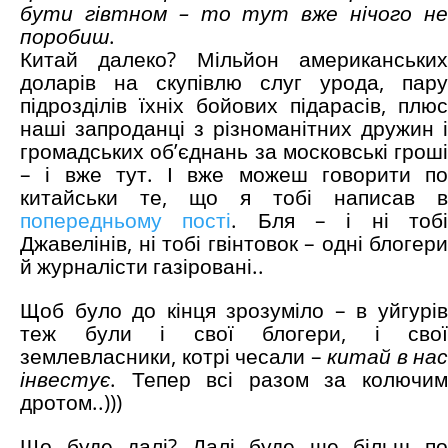
бути гів
т
ном – то тут вже нічого н
поробиш
.
Китай далеко? Мільйон американських
доларів на скупівлю слуг урода, пару
підрозділів їхніх бойових підарасів, плюс
наші запроданці з різноманітних дружин і
громадських об’єднань за московські гроші
– і вже тут. І вже можеш говорити по
китайськи те, що я тобі написав в
попередньому пості
. Бля – і ні тоб
Джавелінів, ні тобі гвінтовок – одні блогери
й журналісти газіровані..
Щоб було до кінця зрозуміло – в уйгурів
теж були і свої блогери, і свої
землевласники, котрі чесали –
китай в нас
інвестує
. Тепер всі разом за колючим
дротом..)))
Що буде далі? Далі буде ще більш по