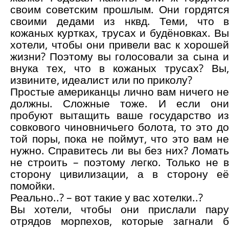
своим советским прошлым. Они гордятся
своими дедами из нквд. Теми, что в
кожаных куртках, трусах и будёновках. Вы
хотели, чтобы они привели вас к хорошей
жизни? Поэтому вы голосовали за сына и
внука тех, что в кожаных трусах? Вы,
извините, идеалист или по приколу?
Простые американцы лично вам ничего не
должны. Сложные тоже. И если они
пробуют вытащить ваше государство из
совкового чиновничьего болота, то это до
той поры, пока не поймут, что это вам не
нужно. Справитесь ли вы без них? Ломать
не строить – поэтому легко. Только не в
сторону цивилизации, а в сторону её
помойки.
Реально..? – вот такие у вас хотелки..?
Вы хотели, чтобы они прислали пару
отрядов морпехов, которые загнали б