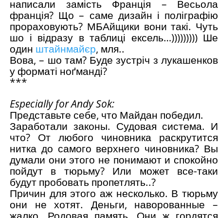
написали замість Франція – Весьола
франція? Що – саме дизайн і поліграфію
прораховують? МБАйщики вони такі. Чуть
шо і відразу в таблиці ексель…))))))))) Ше
один
штайнмайєр
, мля..
Вова, – шо там? Буде зустріч з лукашенков
у форматі ноґманді?
***
Especially for Andy Sok:
Представьте себе, что Майдан победил.
Заработали законы. Судовая система. И
что? От любого чиновника раскрутится
нитка до самого верхнего чиновника? Вы
думали они этого не понимают и спокойно
пойдут в тюрьму? Или может все-таки
будут пробовать пропетлять..?
Причин для этого аж несколько. В тюрьму
они не хотят. Деньги, наворованные –
жалко. Родовая память. Они ж гордятся