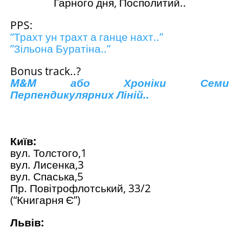
Гарного дня, Посполитий..
PPS:
“Трахт ун трахт а ганце нахт..”
”Зільона Буратіна..”
Bonus track..?
M&M або Хроніки Семи
Перпендикулярних Ліній..
Київ:
вул. Толстого,1
вул. Лисенка,3
вул. Спаська,5
Пр. Повітрофлотський, 33/2
(“Книгарня Є”)
Львів: