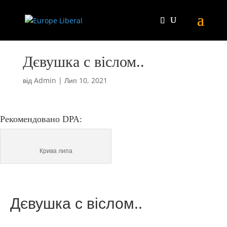
Дєвушка с віслом..
від
Admin
|
Лип 10, 2021
Рекомендовано DPA:
Крива липа
Дєвушка с віслом..