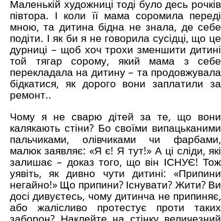
Маленькій художниці тоді було десь рочків
півтора. І коли її мама соромила переді
мною, та дитина бідна не знала, де себе
подіти. І як би я не говорила сусідці, що це
дурниці – щоб хоч трохи зменшити дитині
той тягар сорому, який мама з себе
перекладала на дитину – та продовжувала
бідкатися, як дорого вони заплатили за
ремонт..
Чому я не сварю дітей за те, що вони
калякають стіни? Бо своїми випацьканими
пальчиками, олівчиками чи фарбами,
малюк заявляє: «Я є! Я тут!» А ці сліди, які
залишає – доказ того, що він ІСНУЄ! Тож
уявіть, як дивно чути дитині: «Припини
негайно!» Що припини? Існувати? Жити? Ви
досі дивуєтесь, чому дитинча не припиняє,
або жалісливо протестує проти таких
заборон? Наклейте на стінку величезний