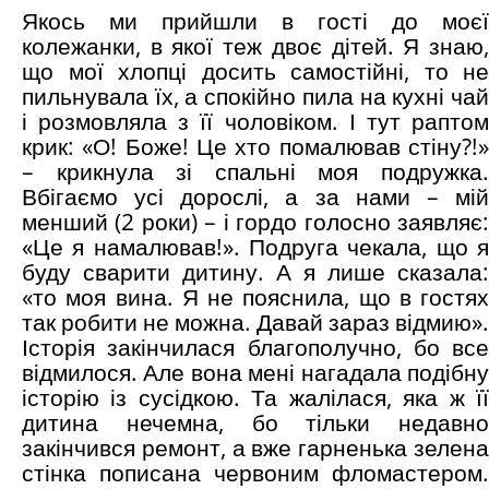
Якось ми прийшли в гості до моєї
колежанки, в якої теж двоє дітей. Я знаю,
що мої хлопці досить самостійні, то не
пильнувала їх, а спокійно пила на кухні чай
і розмовляла з її чоловіком. І тут раптом
крик: «О! Боже! Це хто помалював стіну?!»
– крикнула зі спальні моя подружка.
Вбігаємо усі дорослі, а за нами – мій
менший (2 роки) – і гордо голосно заявляє:
«Це я намалював!». Подруга чекала, що я
буду сварити дитину. А я лише сказала:
«то моя вина. Я не пояснила, що в гостях
так робити не можна. Давай зараз відмию».
Історія закінчилася благополучно, бо все
відмилося. Але вона мені нагадала подібну
історію із сусідкою. Та жалілася, яка ж її
дитина нечемна, бо тільки недавно
закінчився ремонт, а вже гарненька зелена
стінка пописана червоним фломастером.