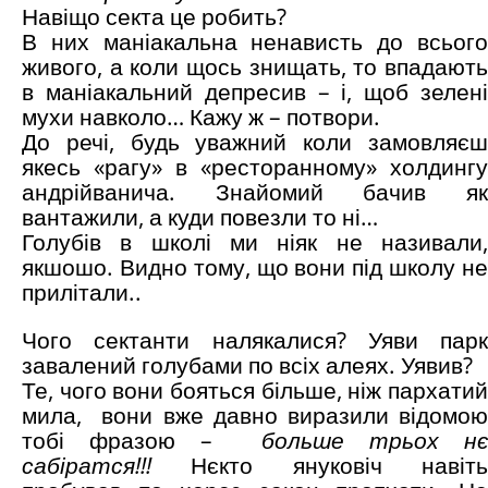
Навіщо секта це робить?
В них маніакальна ненависть до всього
живого, а коли щось знищать, то впадають
в маніакальний депресив – і, щоб зелені
мухи навколо… Кажу ж – потвори.
До речі, будь уважний коли замовляєш
якесь «рагу» в «ресторанному» холдингу
андрійванича. Знайомий бачив як
вантажили, а куди повезли то ні…
Голубів в школі ми ніяк не називали,
якшошо. Видно тому, що вони під школу не
прилітали..
Чого сектанти налякалися? Уяви парк
завалений голубами по всіх алеях. Уявив?
Те, чого вони бояться більше, ніж пархатий
мила,
вони вже давно виразили відомо
тобі фразою –
больше трьох н
сабіратся!!!
Нєкто януковіч навіть