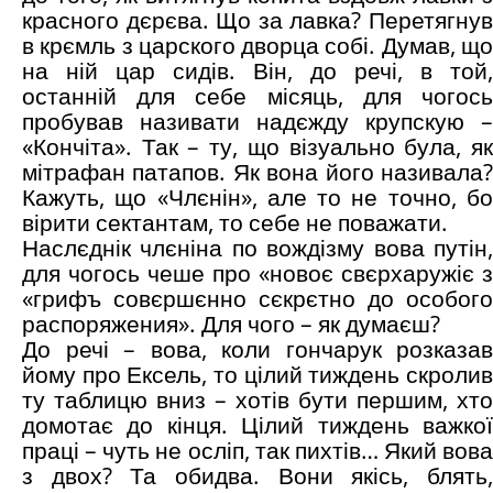
красного дєрєва. Що за лавка? Перетягнув
в крємль з царского дворца собі. Думав, що
на ній цар сидів. Він, до речі, в той,
останній для себе місяць, для чогось
пробував називати надєжду крупскую –
«Кончіта». Так – ту, що візуально була, як
мітрафан патапов. Як вона його називала?
Кажуть, що «Члєнін», але то не точно, бо
вірити сектантам, то себе не поважати.
Наслєднік члєніна по вождізму вова путін,
для чогось чеше про «новоє свєрхаружіє з
«грифъ совєршєнно сєкрєтно до особого
распоряжения». Для чого – як думаєш?
До речі – вова, коли гончарук розказав
йому про Ексель, то цілий тиждень скролив
ту таблицю вниз – хотів бути першим, хто
домотає до кінця. Цілий тиждень важкої
праці – чуть не осліп, так пихтів… Який вова
з двох? Та обидва. Вони якісь, блять,