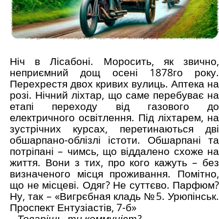
Ніч в Лісабоні. Моросить, як звично,
неприємний дощ осені 1878го року.
Перехрестя двох кривих вулиць. Аптека на
розі. Нічний ліхтар, що саме перебуває на
етапі переходу від газового до
електричного освітлення. Під ліхтарем, на
зустрічних курсах, перетинаються дві
обшарпано-облізлі істоти. Обшарпані та
потріпані – чимсь, що віддалено схоже на
життя. Вони з тих, про кого кажуть – без
визначеного місця проживання. Помітно,
що не місцеві. Одяг? Не суттєво. Парфюм?
Ну, так – «Вигрєбная кладь №5. Урюпінськ.
Проспект Ентузіастів, 7-б»
– Товаріщь, ти коммуніст?