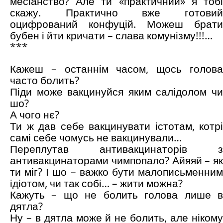
месіанство? Але ти «практичний» я тобі
скажу. Практично вже готовий
оцифрований конфуцій. Можеш брати
бубен і йти кричати – слава комунізму!!!…
***
Кажеш – останнім часом, щось голова
часто болить?
Піди може вакцинуйся яким салідолом чи
шо?
А чого нє?
Ти ж дав себе вакцинувати істотам, котрі
самі себе чомусь не вакцинували…
Переплутав антивакцинаторів з
антивакцинаторами чимпопало? Айяяй – як
ти міг? І шо – важко бути малописьменним
ідіотом, чи так собі… – жити можна?
Кажуть – що не болить голова лише в
дятла?
Ну – в дятла може й не болить, але нікому