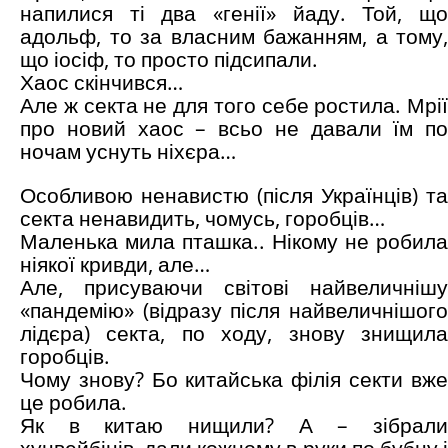
напилися ті два «генії» йаду. Той, що
адольф, то за власним бажанням, а тому,
що іосіф, то просто підсипали.
Хаос скінчився…
Але ж секта не для того себе ростила. Мрії
про новий хаос – всьо не давали їм по
ночам уснуть ніхєра…
Особливою ненавистю (після Українців) та
секта ненавидить, чомусь, горобців…
Маленька мила пташка.. Нікому не робила
ніякої кривди, але…
Але, присуваючи світові найвеличнішу
«пандемію» (відразу після найвеличнішого
лідєра) секта, по ходу, знову знищила
горобців.
Чому знову? Бо китайська філія секти вже
це робила.
Як в китаю нищили? А – зібрали