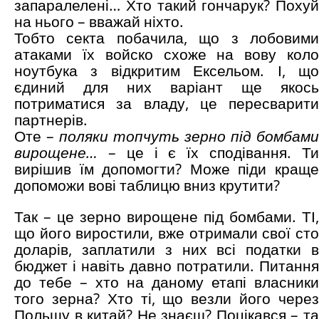
запаралелені… Хто такий гончарук? Похуй
на нього – вважай ніхто.
Тобто секта побачила, що з лобовими
атаками їх войско схоже на вову коло
ноутбука з відкритим Ексельом. І, що
єдиний для них варіант ще якось
потриматися за владу, це пересварити
партнерів.
Оте –
поляки топчуть зерно під бомбами
вирощене…
– це і є їх сподівання. Ти
вирішив їм допомогти? Може піди краще
допоможи вові таблицю вниз крутити?
Так – це зерно вирощене під бомбами. ТІ,
що його виростили, вже отримали свої сто
доларів, заплатили з них всі податки в
бюджет і навіть давно потратили. Питання
до тебе – хто на даному етапі власники
того зерна? Хто ті, що везли його через
Польщу в китай? Не знаєш? Поцікався – та