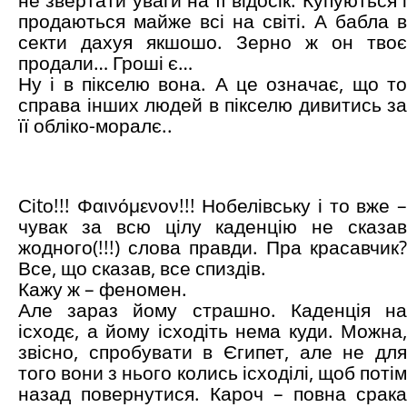
не звертати уваги на її відосік. Купуються і
продаються майже всі на світі. А бабла в
секти дахуя якшошо. Зерно ж он твоє
продали… Гроші є…
Ну і в пікселю вона. А це означає, що то
справа інших людей в пікселю дивитись за
її обліко-моралє..
Сіtо!!! Φαινόμενον!!! Нобелівську і то вже –
чувак за всю цілу каденцію не сказав
жодного(!!!) слова правди. Пра красавчик?
Все, що сказав, все спиздів.
Кажу ж – феномен.
Але зараз йому страшно. Каденція на
ісходє, а йому ісходіть нема куди. Можна,
звісно, спробувати в Єгипет, але не для
того вони з нього колись ісходілі, щоб потім
назад повернутися. Кароч – повна срака