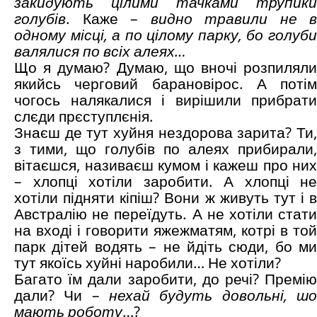
закидують цілими тачками трупики
голубів
. Каже –
видно травили не в
одному місці, а по цілому парку, бо голуби
валялися по всіх алеях…
Що я думаю? Думаю, що вночі розпиляли
якийсь черговий барановірос. А потім
чогось налякалися і вирішили прибрати
слєди прєступлєнія.
Знаєш де тут хуйня нездорова зарита? Ти,
з тими, що голубів по алеях прибирали,
вітаєшся, називаєш кумом і кажеш про них
– хлопці хотіли заробити. А хлопці не
хотіли підняти кіпіш? Вони ж живуть тут і в
Австралію не переїдуть. А не хотіли стати
на вході і говорити яжежматям, котрі в той
парк дітей водять – не йдіть сюди, бо ми
тут якоїсь хуйні наробили… Не хотіли?
Багато їм дали заробити, до речі? Премію
дали? Чи –
нехай будуть довольні, шо
мають роботу
…?