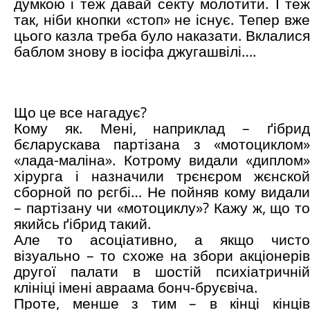
думкою і теж давай секту молотити. І теж
так, ніби кнопки «стоп» не існує. Тепер вже
цього казла треба було наказати. Вклалися
баблом знову в іосіфа джугашвілі….
Що це все нагадує?
Кому як. Мені, наприклад – ґібрид
бєларускава партізана з «мотоциклом»
«лада-маліна». Котрому видали «диплом»
хірурга і назначили трєнєром жєнской
сборной по рєгбі… Не пойняв кому видали
– партізану чи «мотоциклу»? Кажу ж, що то
якийсь ґібрид такий.
Але то асоціативно, а якщо чисто
візуально – то схоже на збори акціонерів
другої палати в шостій психіатричній
клініці імені авраама бонч-бруєвіча.
Проте, менше з тим – в кінці кінців