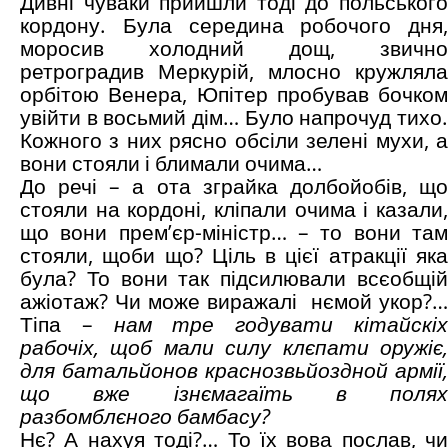
Дивні чуваки прийшли тоді до польського
кордону. Була середина робочого дня,
моросив холодний дощ, звично
ретроградив Меркурій, млосно кружляла
орбітою Венера, Юпітер пробував бочком
увійти в восьмий дім… Було напрочуд тихо.
Кожного з них рясно обсіли зелені мухи, а
вони стояли і блимали очима…
До речі – а ота зграйка долбойобів, що
стояли на кордоні, кліпали очима і казали,
що вони прем’єр-міністр… – то вони там
стояли, щоби що? Ціль в цієї атракції яка
була? То вони так підсилювали всєобщій
ажіотаж? Чи може виражалі
нємой укор?…
Тіпа –
нам тре годувати кітайскі
рабочіх, щоб мали силу клєпати оружіє,
для батальйонов краснозвьйоздной армії,
що вже ізнємагаїть в полях
разбомблєного бамбасу?
Нє? А нахуя тоді?… То їх вова послав, чи