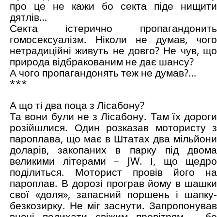
про це не кажи бо секта піде нищити
дятлів…
Секта істерично пропагандонить
гомосексуалізм. Ніколи не думав, чого
нетрадиційні живуть не довго? Не чув, що
природа відбракованим не дає шансу?
А чого пропагандонять теж не думав?…
***
А що ті два поца з Лісабону?
Та вони були не з Лісабону. Там їх дороги
розійшлися. Один розказав мотористу з
пароплава, що має в Штатах два мільйони
доларів, закопаних в парку під двома
великими літерами – JW. І, що щедро
поділиться. Моторист провів його на
пароплав. В дорозі програв йому в шашки
свої «доля», запасний поршень і шапку-
безкозирку. Не міг заснути. Запропонував
вночі подихати свіжим провітрям – бо