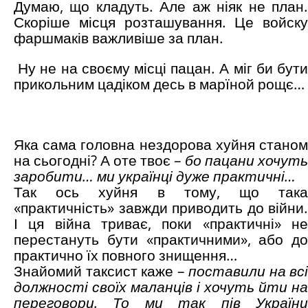
Думаю, що кладуть. Але аж ніяк не план.
Скоріше місця розташування. Це войску
фаршмаків важливіше за план.
Ну не на своєму місці пацан. А міг би бут
прикольним цадіком десь в марїной рощє…
Яка сама головна нездорова хуйня станом
на сьогодні? А оте твоє –
бо пацани хочуть
заробити… ми українці дуже практичні…
Так ось хуйня в тому, що така
«практичність» завжди приводить до війни.
І ця війна триває, поки «практичні» не
перестануть бути «практичними», або до
практично їх повного знищення…
Знайомий таксист каже –
поставили на всі
должності своїх маланців і
хочуть йти на
переговори. То ми так пів України