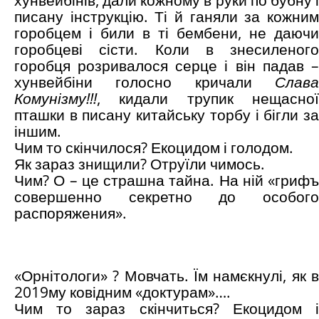
хунвейбінів, дали кожному в руки по бубну і
писану інструкцію. Ті й ганяли за кожним
горобцем і били в ті бембени, не даючи
горобцеві сісти. Коли в знесиленого
горобця розривалося серце і він падав –
хунвейбіни голосно кричали
Слава
Комунізму!!!
, кидали трупик нещасної
пташки в писану китайську торбу і бігли за
іншим.
Чим то скінчилося? Екоцидом і голодом.
Як зараз знищили? Отруїли чимось.
Чим? О – це страшна тайна. На ній «грифъ
совершенно секретно до особого
распоряжения».
«Орнітологи» ? Мовчать. Їм намєкнулі, як в
2019му ковідним «доктурам»….
Чим то зараз скінчиться? Екоцидом і