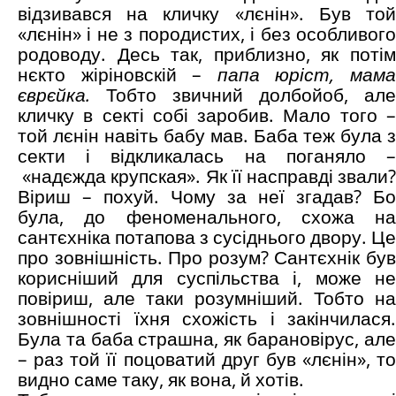
відзивався на кличку «лєнін». Був той
«лєнін» і не з породистих, і без особливого
родоводу. Десь так, приблизно, як потім
нєкто жіріновскій –
папа юріст, мам
єврєйка.
Тобто звичний долбойоб, але
кличку в секті собі заробив. Мало того –
той лєнін навіть бабу мав. Баба теж була з
секти і відкликалась на поганяло –
«надєжда крупская». Як її насправді звали
Віриш – похуй. Чому за неї згадав? Бо
була, до феноменального, схожа на
сантєхніка потапова з сусіднього двору. Це
про зовнішність. Про розум? Сантєхнік був
корисніший для суспільства і, може не
повіриш, але таки розумніший. Тобто на
зовнішності їхня схожість і закінчилася.
Була та баба страшна, як барановірус, але
– раз той її поцоватий друг був «лєнін», то
видно саме таку, як вона, й хотів.