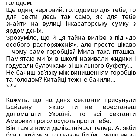
голодом.
Ще один, черговий, голодомор для тебе, то
для секти десь так само, як для тебе
знайти на вулиці інкасаторську сумку з
ярдом дєніх.
Зрозуміло, що й ця тайна вилізе з під «до
особого распоряжєнія», але просто цікаво
– чому саме горобців? Мила така пташка.
Пам’ятаю ми їх в школі називали жидики і
годували булочками зі шкільного буфету…
Не бачиш зв’язку між винищенням горобців
та голодом? Китайці теж не бачили…
***
Кажуть, що на днях сектанти присунули
Байдену – якщо ти не перестанеш
допомагати Україні, то всі сектанти
Америки проголосують проти тебе.
Він там з ними дєлікатнічаєт тепер. А, якби
був такий як я, то сказав би їм – якщо ви за