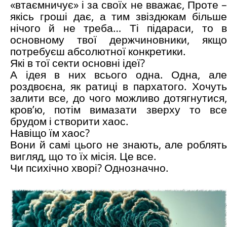
«втаємничує» і за своїх не вважає, Проте –
якісь гроші дає, а тим звіздюкам більше
нічого й не треба… Ті підараси, то в
основному твої держчиновники, якщо
потребуєш абсолютної конкретики.
Які в тої секти основні ідеї?
А ідея в них всього одна. Одна, але
роздвоєна, як ратиці в пархатого. Хочуть
залити все, до чого можливо дотягнутися,
кров’ю, потім вимазати зверху то все
брудом і створити хаос.
Навіщо їм хаос?
Вони й самі цього не знають, але роблять
вигляд, що то їх місія. Це все.
Чи психічно хворі? Однозначно.