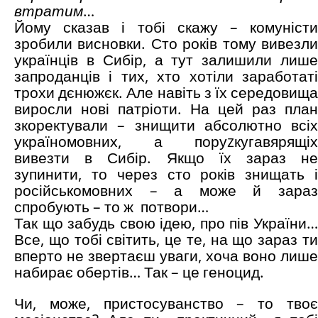
втратим
…
Йому сказав і тобі скажу – комуністи
зробили висновки. Сто років тому вивезли
українців в Сибір, а тут залишили лише
запроданців і тих, хто хотіли заработаті
трохи дєнюжєк. Але навіть з їх середовища
виросли нові патріоти. На цей раз план
зкоректували – знищити абсолютно всіх
україномовних, а поруzкугавярящіх
вивезти в Сибір. Якщо їх зараз не
зупинити, то через сто років знищать і
російськомовних – а може й зараз
спробують – то ж
потвори…
Так що забудь свою ідею, про пів України…
Все, що тобі світить, це те, на що зараз ти
вперто не звертаєш уваги, хоча воно лише
набирає обертів… Так – це геноцид.
Чи, може, пристосуванство – то твоє