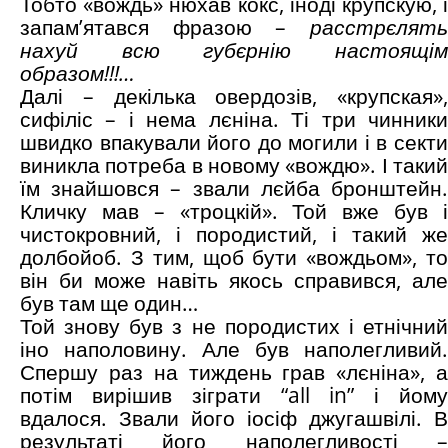
Тобто «вождь» нюхав кокс, іноді крупскую, і
запам’ятався фразою –
расстрєлять
нахуй всю губєрнію настоящім
образом!!!…
Далі – декілька овердозів, «крупская»,
сифіліс – і нема лєніна. Ті три чинники
швидко впакували його до могили і в секти
виникла потреба в новому «вождю». І такий
їм знайшовся – звали лєйба бронштейн.
Кличку мав – «троцкій». Той вже був і
чистокровний, і породистий, і такий же
долбойоб. З тим, щоб бути «вождьом», то
він би може навіть якось справився, але
був там ще один…
Той знову був з не породистих і етнічний
іно наполовину. Але був наполегливий.
Спершу раз на тиждень грав «лєніна», а
потім вирішив зіграти “all in” і йому
вдалося. Звали його іосіф джугашвілі. В
результаті його наполегливості –