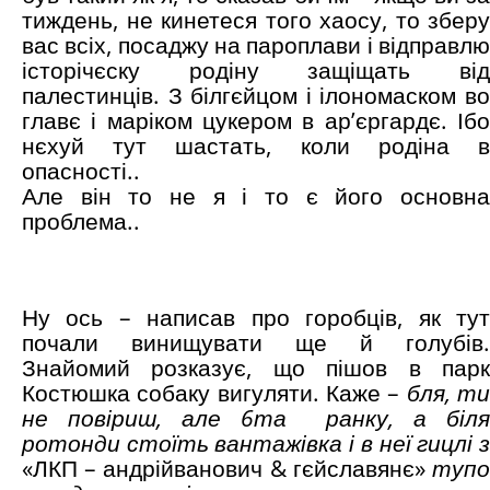
тиждень, не кинетеся того хаосу, то зберу
вас всіх, посаджу на пароплави і відправлю
історічєску родіну защіщать від
палестинців. З білгєйцом і ілономаском во
главє і маріком цукером в ар’єргардє. Ібо
нєхуй тут шастать, коли родіна в
опасності..
Але він то не я і то є його основна
проблема..
Ну ось – написав про горобців, як тут
почали винищувати ще й голубів.
Знайомий розказує, що пішов в парк
Костюшка собаку вигуляти. Каже –
бля, т
не повіриш, але 6та
ранку, а біля
ротонди стоїть вантажівка і в неї гицлі з
«ЛКП – андрійванович & гєйславянє»
туп