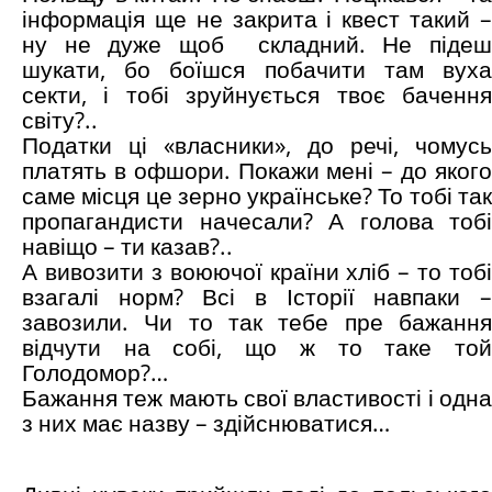
інформація ще не закрита і квест такий –
ну не дуже щоб
складний. Не піде
шукати, бо боїшся побачити там вуха
секти, і тобі зруйнується твоє бачення
світу?..
Податки ці «власники», до речі, чомусь
платять в офшори. Покажи мені – до якого
саме місця це зерно українське? То тобі так
пропагандисти начесали? А голова тобі
навіщо – ти казав?..
А вивозити з воюючої країни хліб – то тобі
взагалі норм? Всі в Історії навпаки –
завозили. Чи то так тебе пре бажання
відчути на собі, що ж то таке той
Голодомор?…
Бажання теж мають свої властивості і одна
з них має назву – здійснюватися…