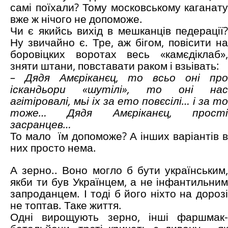
самі поїхали? Тому московському каганату
вже ж нічого не допоможе.
Чи є якийсь вихід в мешканців педерації?
Ну звичайно є. Тре, аж бігом, повісити на
боровіцких воротах весь «камєдіклаб»,
зняти штани, повставати раком і взьівать:
– Дядя Амєріканєц, то всьо оні про
іскандьори «шутілі», то оні нас
агітіровалі, мьі іх за ето повєсілі… і за то
тоже… Дядя Амєріканєц, прості
засранцев…
То мало
їм допоможе? А інших варіантів в
них просто нема.
А зерно.. Воно могло б бути українським,
якби ти був Українцем, а не інфантильним
запроданцем. І тоді б його ніхто на дорозі
не топтав. Таке життя.
Одні вирощують зерно, інші фаршмак-