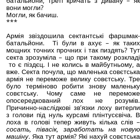
батальйони, треті кричать з дивану – як
вони могли?
Могли, як бачиш.
***
Армія звіздошила сектантські фаршмак-
батальйони.
Ті були в ахує – як таких
мощних точних прочних і так пиздять? Тут
секта зрозуміла – що при такому розкладі
то є піздєц. І не колись в майбутньому, а
вже. Секта почула, що маленька совєтська
армія не переможе велику совєтську. Тре
було терміново робити знову маленьку
совєтську. Чому саме не переможе
опосередкований лох не розумів.
Причинно-наслідкові зв’язки лоху витерли
з голови під нуль курсамі плінтусєвіча. В
лоха в голові тепер живуть кілька слів –
сосать, півасік, заработать на новую
машіну
. Яка тут армія? Які нахуй совєтська