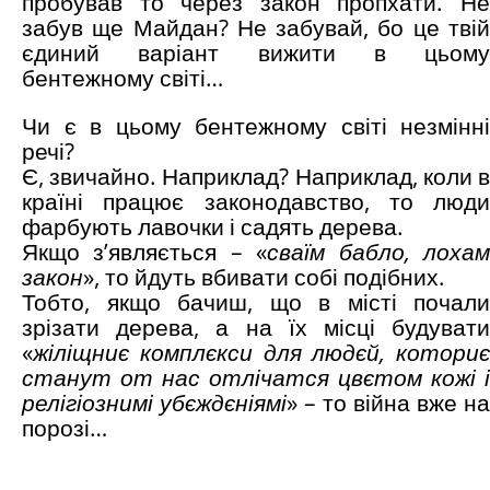
пробував то через закон пропхати. Не
забув ще Майдан? Не забувай, бо це твій
єдиний варіант вижити в цьому
бентежному світі…
Чи є в цьому бентежному світі незмінні
речі?
Є, звичайно. Наприклад? Наприклад, коли в
країні працює законодавство, то люди
фарбують лавочки і садять дерева.
Якщо з’являється – «
сваїм бабло, лоха
закон
», то йдуть вбивати собі подібних.
Тобто, якщо бачиш, що в місті почали
зрізати дерева, а на їх місці будувати
«
жіліщниє комплєкси для людєй, коториє
станут от нас отлічатся цвєтом кожі і
релігіознимі убєждєніямі
» – то війна вже на
порозі…