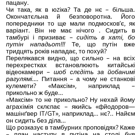
пацану.
Чи така, як в юzіка? Та де нє – більша.
Окончатєльна й безповоротна. Його
попередники то ще мали подмосков’є, як
варіант. Він не має нічого . Сидить в
тамбурі і призиває –
сидіть в хаті, б
путін нападьот!!!
Те, що путін вже
тридцять років нападає, то похуй?
Перелякався видно, що сильно – на всіх
перехрестках встановлюють китайські
відеокамери –
шоб слєдіть за йобаним
рагулямі….
Питання – а чому не станков
кулемети? «Максім», наприклад –
прикольно ж буде…
«Максім» то не прикольно? Ну нехай йому
аграхімія склєпає – якийсь «фйодоров—
машінґвер IT/GT», наприклад… нє?.. Найєм
он сидить без діла…
Що розказує в тамбурних проповідях? Каже
– план наступу в путіна на столі був