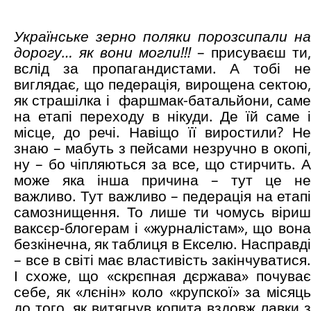
Українське зерно поляки порозсипали на
дорогу… як вони могли!!!
– присуваєш ти,
вслід за пропагандистами. А тобі не
виглядає, що педерація, вирощена сектою,
як страшілка і
фаршмак-батальйони, сам
на етапі переходу в нікуди. Де їй саме і
місце, до речі. Навіщо її виростили? Не
знаю – мабуть з пейсами незручно в окопі,
ну – бо чіпляються за все, що стирчить. А
може яка інша причина – тут це не
важливо. Тут важливо – педерація на етапі
самознищення. То лише ти чомусь віриш
ваксєр-блогерам і «журналістам», що вона
безкінечна, як таблиця в Екселю. Насправді
– все в світі має властивість закінчуватися.
І схоже, що «скрєпная дєржава» почуває
себе, як «лєнін» коло «крупскої» за місяць
до того, як витягнув копита вздовж лавки з