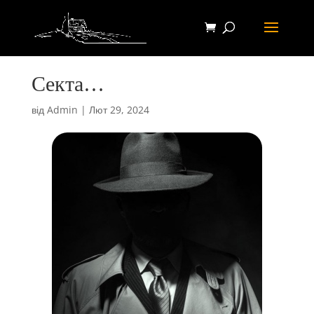
Секта…
від
Admin
|
Лют 29, 2024