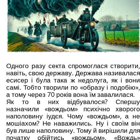
Одного разу секта спромоглася створити,
навіть, свою державу. Держава називалася
есисер і була така ж недолуга, як і вони
самі. Тобто творили по «образу і подобію»,
а тому через 70 років вона їм завалилася.
Як то в них відбувалося? Спершу
назначили «вождьом» психічно хворого
наполовину іудєя. Чому «вождьом», а не
мошіахом? Не наважились. Ну і своїм він
був лише наполовину. Тому й вирішили для
початку обійтись «вождьом». «Вождь»