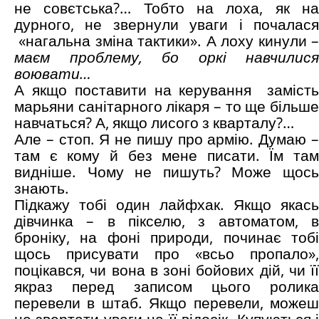
не совєтська?… Тобто на лоха, як на
дурного, не звернули уваги і почалася
«нагальна зміна тактики». А лоху кинули 
маєм проблему, бо оркі навчилися
воювати…
А якщо поставити на керування
заміст
марьяни санітарного лікаря – то ще більше
навчаться? А, якщо лисого з кварталу?…
Але – стоп. Я не пишу про армію. Думаю –
там є кому й без мене писати. Їм там
видніше. Чому не пишуть? Може щось
знають.
Підкажу тобі один лайфхак. Якщо якась
дівчинка – в пікселю, з автоматом, в
броніку, на фоні природи, починає тобі
щось присувати про «всьо пропало»,
поцікався, чи вона в зоні бойових дій, чи її
якраз перед записом цього ролика
перевели в штаб. Якщо перевели, можеш