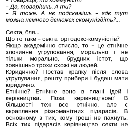
– Да, товарішчь. А ти?
– Я тоже. А нє подскажішь – гдє тут
можна нємного дєнюжєк скомуніздіть?…
Секта, бля…
Що то таке – секта
ортодокс-комуністів?
Якщо академічно стисло, то – це етнічне
злочинне угруповання, морально і не
тільки морально, брудних істот, що
зовнішньо трохи схожі на людей.
Юридично? Постав крапку після слова
угрупування, решту прибери і будеш мати
юридично.
Етнічне? Етнічне воно в плані ідей і
керівництва. Поза керівництвом? В
більшості теж все етнічно, але є
вкраплення різноманітних підарасів. В
основному з тих, кому гроші не пахнуть.
Всіх тих підарасів керівництво секти не