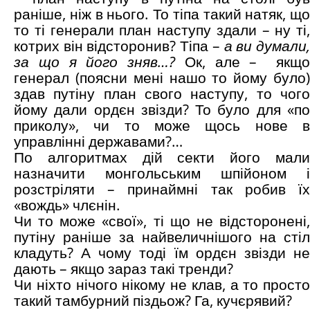
раніше, ніж в нього. То тіпа такий натяк, що
то ті генерали план наступу здали – ну ті,
котрих він відсторонив? Тіпа –
а ви думали
за що я його зняв…?
Ок, але –
якщ
генерал (поясни мені нашо то йому було)
здав путіну план свого наступу, то чого
йому дали ордєн звізди? То було для «по
приколу», чи то може щось нове в
управлінні державами?…
По алгоритмах дій секти його мали
назначити монгольським шпійоном і
розстріляти – принаймні так робив їх
«вождь» члєнін.
Чи то може «свої», ті що не відсторонені,
путіну раніше за найвеличнішого на стіл
кладуть? А чому тоді їм ордєн звізди не
дають – якщо зараз такі тренди?
Чи ніхто нічого нікому не клав, а то просто
такий тамбурний піздьож? Га, кучєрявий?