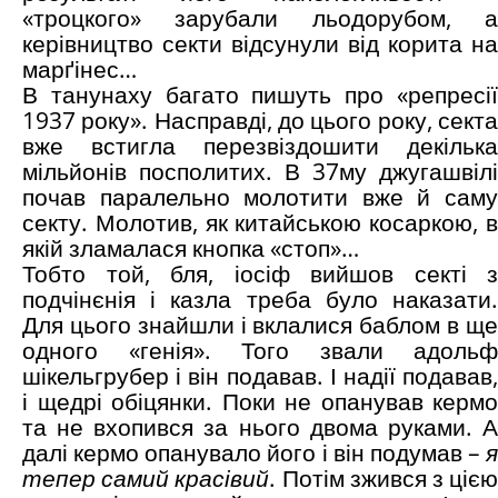
«троцкого» зарубали льодорубом, а
керівництво секти відсунули від корита на
марґінес…
В танунаху багато пишуть про «репресії
1937 року». Насправді, до цього року, секта
вже встигла перезвіздошити декілька
мільйонів посполитих. В 37му джугашвілі
почав паралельно молотити вже й саму
секту. Молотив, як китайською косаркою, в
якій зламалася кнопка «стоп»…
Тобто той, бля, іосіф вийшов секті з
подчінєнія і казла треба було наказати.
Для цього знайшли і вклалися баблом в ще
одного «генія». Того звали адольф
шікельгрубер і він подавав. І надії подавав,
і щедрі обіцянки. Поки не опанував кермо
та не вхопився за нього двома руками. А
далі кермо опанувало його і він подумав –
я
тепер самий красівий
. Потім зжився з ціє