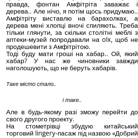
правда, фонтан Амфітріта заважає і
дерева.. Але нічо, я потім щось придумаю..
Амфітріту виставлю на барахолках, а
дерева мені хлопці вночі спиляють. Треба
тільки глянути, за скільки столітні меблі з
аптеки-музей попродавали на olx, щоб не
продешевити з Амфітрітою.
Тоді буду мати гроші на хабар.. Ой, який
хабар? У нас же чиновники завжди
наголошують, що не беруть хабарів.
Таке місто стало..
і таке..
Але в будь-якому разі зможу перейти до
свого другого проекту.
На стометрівці збудую китайський
торговий lingery-пасаж під назвою «Добрий