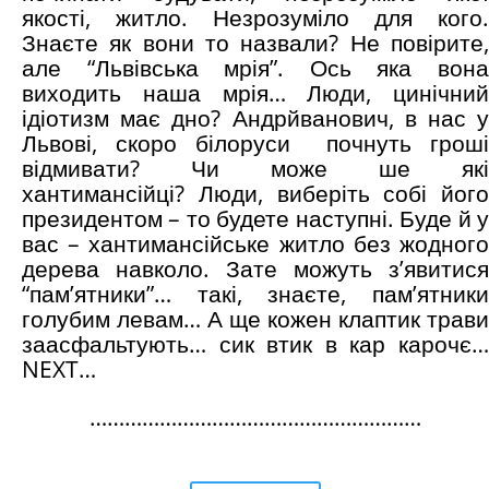
якості, житло. Незрозуміло для кого.
Знаєте як вони то назвали? Не повірите,
але “Львівська мрія”. Ось яка вона
виходить наша мрія… Люди, цинічний
ідіотизм має дно? Андрйванович, в нас у
Львові, скоро білоруси почнуть гроші
відмивати? Чи може ше які
хантимансійці? Люди, виберіть собі його
президентом – то будете наступні. Буде й у
вас – хантимансійське житло без жодного
дерева навколо. Зате можуть з’явитися
“пам’ятники”… такі, знаєте, пам’ятники
голубим левам… А ще кожен клаптик трави
заасфальтують… сик втик в кар карочє…
NEXT…
…………………………………………………