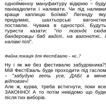
однойменну мануфактуру відкрию – буду
панікадилити і наливати. Чи під наливки
краще каплицю Боїмів? Легенду яку
придумаю, шахтьорські вагонєтки
поставлю. Чувака в однострої. Будуть
туристи казати: “
по лєгєндє сюда
бандеровцы баб ваділі.. на вагонєткі.. і
налівкі пілі
”.
Файна локація для ФестЕвалю – нє..?
Ну і як же без фестивалю забудовника?!
Мій ФестЕваль буде проходити під гаслом
– “
забудую геть усе, ДАБІ в мене
відповзе
»!
Але ж, курва, треба встигнути, поки все
ЗАКОННО! А то потім невідомо що буде
після тих виборів.