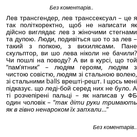
Без коментарів..
Лев трансгендер, лев транссексуал – це я
так політкоректно, щоб не написати як
дійсно виглядає лев з жіночими стегнами
та дупою. Люди, подивіться шо то за лев –
такий з попкою, з вихилясами. Пане
скульптор, ви шо лева ніколи не бачили?
Чи пошлі на поводу? А ви в курсі, що той
“пам’ятник” – людям героям, людям з
чистою совістю, людям зі стальною волею,
зі стальними balls врешті-решт. І щось мені
підказує. що леді-бой серед них не було. А
ті розчепірені пальці – як написав у ФБ
один чоловік – “
так діти руки тримають
як в гівно ненароком їх запхали
…”
Без коментарів..