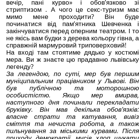
вечір, пані курво» і обов’язково зі
стриптизом . А чого це секс-туризм має
мимо мене проходити? Він буде
починатися від пам’ятника Шевченка і
закінчуватися перед оперним театром. І то
не якісь вам будки з дерева кольору гівна, а
справжній мармуровий триповерховий!
На вході там стоятиме дядько у костюмі
мера. Ви ж знаєте цю прадавню львівську
легенду?
За легендою, по суті, мер був першим
муніципальним працівником у Львові. Він
був публічною та моторошною
особистістю. Якщо мер вмирав,
наступного дня починали перекладати
бруківку. Він мав декілька обов’язків:
власне страти та катування, вивіз
сміття та нечиста робота, а також
пильнування за міськими курвами. Після
приходу демократії, мусів хлоп шукати