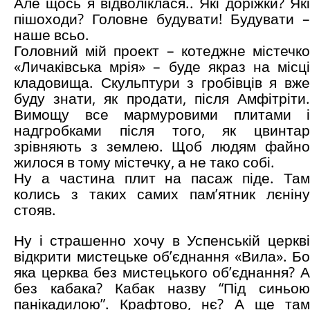
Але щось я відволіклася.. Які доріжки? Які
пішоходи? Головне будувати! Будувати –
наше всьо.
Головний мій проект – котеджне містечко
«Личаківська мрія» – буде якраз на місці
кладовища. Скульптури з гробівців я вже
буду знати, як продати, після Амфітріти.
Вимощу все мармуровими плитами і
надгробками після того, як цвинтар
зрівняють з землею. Щоб людям файно
жилося в тому містечку, а не тако собі.
Ну а частина плит на пасаж піде. Там
колись з таких самих пам’ятник лєніну
стояв.
Ну і страшенно хочу в Успенській церкві
відкрити мистецьке об’єднання «Вила». Бо
яка церква без мистецького об’єднання? А
без кабака? Кабак назву “Під синьою
панікадилою”. Крафтово, нє? А ще там