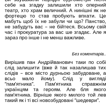
себе на згадку залишили хто оперний
театр, хто храм величний. А нинішні як не
фортецю то став пробують впхати. Це
мабуть щоб їх не забули чи що? Панство,
не забудуть вас – не бійтеся. Всьому свій
час і прокуратура за вас ше згадає. Але я
зараз про інше і не менш важливе.
Без коментарів..
Вирішив пан Андрійванович таки по собі
слід залишити (вже й так назалишав тих
слідів – все місто дурньою забудоване, а
всьо мало йому). Слід у вигляді
“пам’ятника”. Пам’ятника справжнім
українцям та героям. Але бля якого
пам’ятника. Вірніше якого милого той лев
такий як і ті всі новозбудовані “шедеври”.