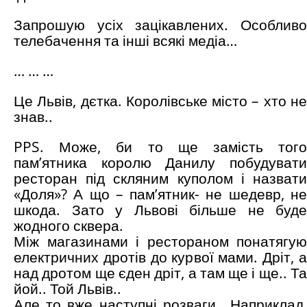
Запрошую усіх зацікавлених. Особливо
телебачення та інші всякі медіа…
… … …
Це Львів, дєтка. Королівське місто – хто не
знав..
PPS. Може, би то ще замість того
пам’ятника королю Данилу побудувати
ресторан під скляним куполом і назвати
«Доля»? А що – пам’ятник- не шедевр, не
шкода. Зато у Львові більше не буде
жодного сквера.
Між магазинами і рестораном понатягую
електричних дротів до курвої мами. Дріт, а
над дротом ще єден дріт, а там ще і ще.. Та
йой.. Той Львів..
Але то вже наступні розваги.. Наприклад,