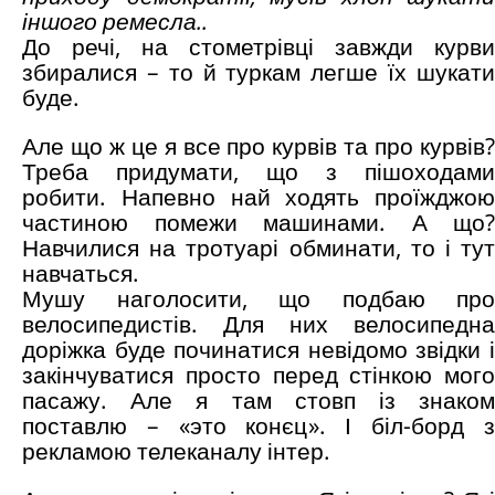
іншого ремесла..
До речі, на стометрівці завжди курви
збиралися – то й туркам легше їх шукати
буде.
Але що ж це я все про курвів та про курвів?
Треба придумати, що з пішоходами
робити. Напевно най ходять проїжджою
частиною помежи машинами. А що?
Навчилися на тротуарі обминати, то і тут
навчаться.
Мушу наголосити, що подбаю про
велосипедистів. Для них велосипедна
доріжка буде починатися невідомо звідки і
закінчуватися просто перед стінкою мого
пасажу. Але я там стовп із знаком
поставлю – «это конєц». І біл-борд з
рекламою телеканалу інтер.