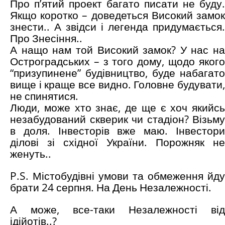
Про п’ятий проект багато писати не буду.
Якщо коротко – доведеться Високий замок
знести.. А звідси і легенда придумається.
Про Знесіння..
А нащо нам той Високий замок? У нас на
Остроградських – з того дому, щодо якого
“призупинене” будівництво, буде набагато
вище і краще все видно. Головне будувати,
не спинятися.
Люди, може хто знає, де ще є хоч якийсь
незабудований скверик чи стадіон? Візьму
в доля. Інвесторів вже маю. Інвестори
ділові зі східної України. Порожняк не
женуть..
P.S. Містобудівні умови та обмеження йду
брати 24 серпня. На День Незалежності.
А може, все-таки Незалежності від
ідійотів..?