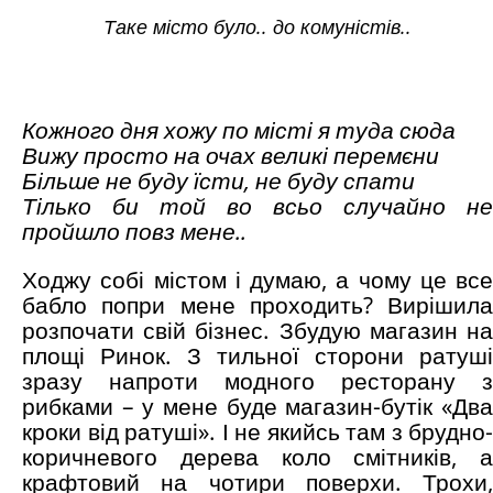
Таке місто було.. до комуністів..
Кожного дня хожу по місті я туда сюда
Вижу просто на очах великі перемєни
Більше не буду їсти, не буду спати
Тілько би той во всьо случайно не
пройшло повз мене..
Ходжу собі містом і думаю, а чому це все
бабло попри мене проходить? Вирішила
розпочати свій бізнес. Збудую магазин на
площі Ринок. З тильної сторони ратуші
зразу напроти модного ресторану з
рибками – у мене буде магазин-бутік «Два
кроки від ратуші». І не якийсь там з брудно-
коричневого дерева коло смітників, а
крафтовий на чотири поверхи. Трохи,