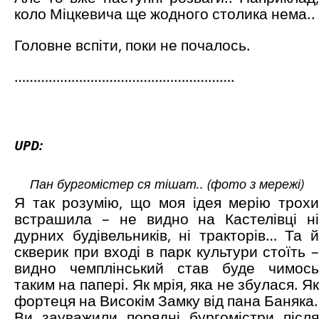
коло Міцкевича ще жодного столика нема..
Головне вспіти, поки не почалось.
………………………………………………….
UPD:
Пан бургомістер ся тішат.. (фото з мережі)
Я так розумію, що моя ідея мерію трохи
встрашила – не видно на Кастелівці ні
дурних будівельників, ні тракторів… Та й
скверик при вході в парк культури стоїть –
видно чемплінський став буде чимось
таким на папері. Як мрія, яка не збулася. Як
фортеця на Високім Замку від пана Баняка.
Ви зауважили порядні бургомістри після