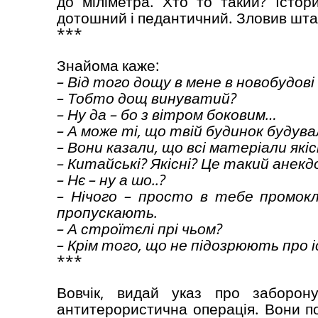
до міліметра. Хто то такий? Істор
дотошний і педантичний. Зловив штайн
***
Знайома каже:
– Від того дощу в мене в новобудові
– Тобто дощ винуватий?
– Ну да – бо з вітром боковим…
– А може ті, що твій будинок будув
– Вони казали, що всі матеріали які
– Китайські? Якісні? Це такий анек
– Нє – ну а шо..?
– Нічого – просто в тебе промокли
пропускають.
– А строїтєлі прі чьом?
– Крім того, що не підозрюють про існ
***
Вовчік, видай указ про заборону
антитерористична операція. Вони п