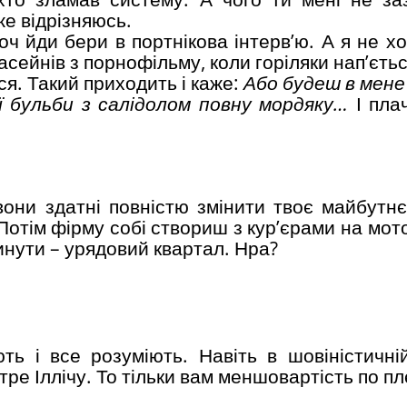
же відрізняюсь.
хоч йди бери в портнікова інтерв’ю. А я не хо
асейнів з порнофільму, коли горіляки нап’єть
ся. Такий приходить і каже:
Або будеш в мене
ї бульби з салідолом повну мордяку…
І пла
 вони здатні повністю змінити твоє майбутн
 Потім фірму собі створиш з кур’єрами на мо
инути – урядовий квартал. Нра?
ть і все розуміють. Навіть в шовіністичній
ре Іллічу. То тільки вам меншовартість по пл