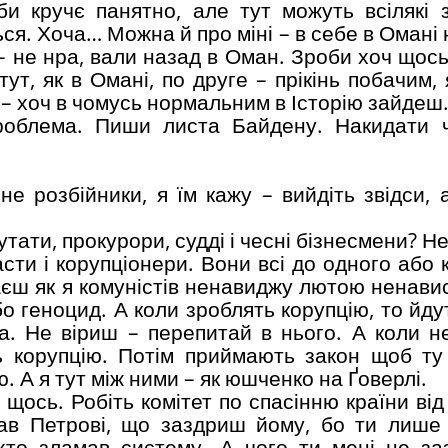
би кручє панятно, але тут можуть всілякі 
ся. Хоча… Можна й про міні – в себе в Омані
 – не нра, вали назад в Оман. Зроби хоч щос
т, як в Омані, по друге – прікінь побачим, 
іт – хоч в чомусь нормальним в Історію зайдеш
роблема. Пиши листа Байдену. Накидати 
не розбійники, я їм кажу – вийдіть звідси, 
ати, прокурори, судді і чесні бізнесмени? Не
сти і корупціонери. Вони всі до одного або 
наєш як я комуністів ненавиджу лютою ненави
о геноцид. А коли зроблять корупцію, то йду
ма. Не віриш – перепитай в нього. А коли н
ь корупцію. Потім приймають закон щоб ту
. А я тут між ними – як юшченко на Ґоверлі.
 щось. Робіть комітет по спасінню країни ві
зав Петрові, що заздриш йому, бо ти лише
 хто зламав систему. А чого ти мені не з