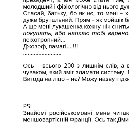
молодший і фізіологічно від нього ду
Спасай, батьку, бо як нє, то мені – 
дуже брутальний. Прям – як мойщік б
А ще мені лукашенка кожну ніч снить
покупать, або напхаю тобі варено
псіхотропний…
Джозеф, памагі….!!!
…………………….
Ось – всього 200 з лишнім слів, а
чуваком, який зміг зламати систему.
Вигода на ліцо – нє? Можу назву підк
PS:
Знайомі російськомовні мене читаю
меншовартісній Франції. Ось так Дмит