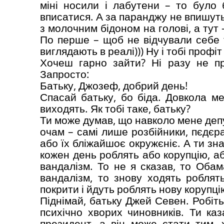
міні носили і лабутени – то було 
вписатися. А за паранджу не впишуть
з молочним бідоном на голові, а тут
По перше – щоб не відчували себе ту
виглядають в реалі))) Ну і тобі проф
Хочеш гарно зайти? Ні разу не п
Запросто:
Батьку, Джозеф, добрий день!
Спасай батьку, бо біда. Довкола ме
виходять. Як тобі таке, батьку?
Ти може думав, що навколо мене депут
очам – самі лише розбійники, пєдєра
або їх бліжайшоє окружєніє. А ти з
кожен день роблять або корупцію, аб
вандалізм. То не я сказав, то Оба
вандалізм, то знову ходять роблят
покрити і йдуть роблять нову корупцію
Піднімай, батьку Джей Севен. Робіть
психічно хворих чиновників. Ти ка
президент, а він може стати тим,