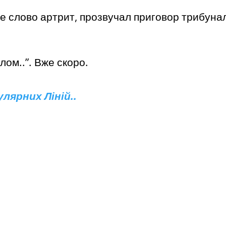
е слово артрит, прозвучал приговор трибунал
лом..”. Вже скоро.
лярних Ліній..