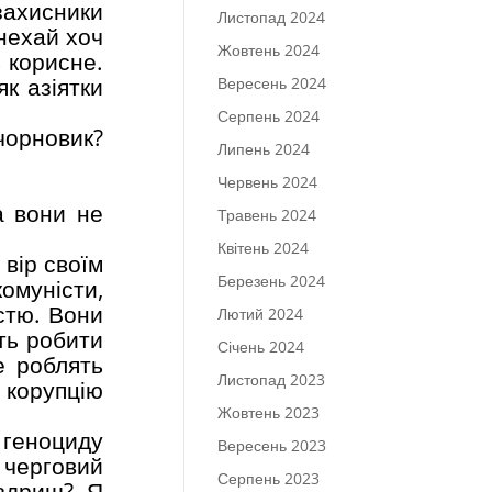
захисники
Листопад 2024
 нехай хоч
Жовтень 2024
ь корисне.
як азіятки
Вересень 2024
.
Серпень 2024
чорновик?
Липень 2024
Червень 2024
а вони не
Травень 2024
Квітень 2024
 вір своїм
Березень 2024
комуністи,
стю. Вони
Лютий 2024
ть робити
Січень 2024
е роблять
Листопад 2023
 корупцію
Жовтень 2023
д геноциду
Вересень 2023
 черговий
Серпень 2023
аздриш? Я