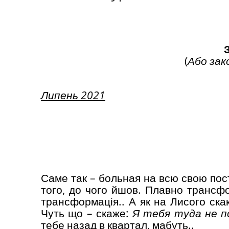
(
Або зако
Липень 2021
Саме так – больная на всю свою пост
того, до чого йшов. Плавно транс
трансформація.. А як на Лисого ска
Чуть що – скаже:
Я тебя туда не 
тебе назад в квартал, мабуть..