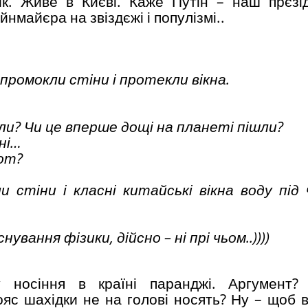
ик. Живе в Києві. Каже Путін – наш прєзі
майєра на звіздєжі і популізмі..
 промокли стіни і протекли вікна.
али? Чи це вперше дощі на планеті пішли?
сні…
дот?
 стіни і класні китайські вікна воду під
ування фізики, дійсно – ні прі чьом..))))
 носіння в країні паранджі. Аргумент? 
ояс шахідки не на голові носять? Ну – щоб 