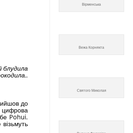
Вірменська
Вежа Корнякта
й блудила
окодила..
Святого Миколая
рийшов до
м цифрова
бе Pohui.
е візьмуть