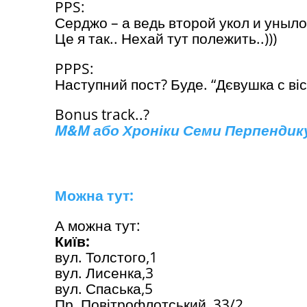
PPS:
Серджо – а ведь второй укол и уныло
Це я так.. Нехай тут полежить..)))
PPPS:
Наступний пост? Буде. “Дєвушка с віс
Bonus track..?
M&M або Хроніки Семи Перпендику
Можна тут:
А можна тут:
Київ:
вул. Толстого,1
вул. Лисенка,3
вул. Спаська,5
Пр. Повітрофлотський, 33/2