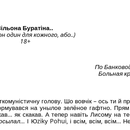
Зільона Буратіна..
н один для кожного, або..)
18+
По Банково
Больная кр
комуністичну голову. Шо вовчік – ось ти й п
формувався на унылое зелёное гафтно. Пря
кав… як скакав. А тепер навіть Лисому на те
посылал…
І Юzikу Pohui, і всім, всім, всім… Н