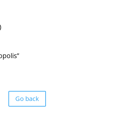
)
polis”
Go back