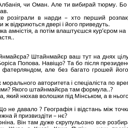
Албанія, чи Оман. Але ти вибирай тюрму. Бо 
ав.
же розіграли в нарди – хто перший розпак
 ж відкриються двері і його приведуть.
ка амністія, а потім влаштуєшся кур’єром на
стя..
йнмайєра? Штайнмайєр ваш тут на днях ціл
Боріса Попова. Навіщо? Та бо після президен
а фатерляндом, але без багато грошей його
к морального авторитета і спеціаліста по вр
тами? Якого штайнмайєра там формула..?
, який нюхав волошки під Мінськом, а в ньог
о не давало ? Географія і відстань між точк
жна й призвиздіти – нє?
ніна. Він там дуже скрупульозно все розбир