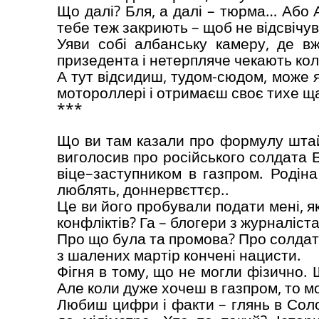
Що далі? Бля, а далі – тюрма… Або 
тебе теж закриють – щоб не відсвічув
Уяви собі албанську камеру, де в
призедента і нетерпляче чекають коли
А тут відсидиш, тудом-сюдом, може я
мотороллері і отримаєш своє тихе ща
***
Що ви там казали про формулу шта
виголосив про російського солдата 
віце–заступником в газпром. Родін
люблять, доннервєттєр..
Це ви його пробували подати мені, я
конфліктів? Га – блогери з журналіс
Про що була та промова? Про солдата
з шалених мартір кончені нацисти.
Фігня в тому, що не могли фізично. Щ
Але коли дуже хочеш в газпром, то мо
Любиш цифри і факти – глянь в Соло