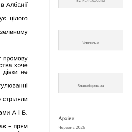
Вулиця Федоріва
в Албанії
ує цілого
 зеленому
Успенська
у промову
ства хоче
 дівки не
егулюванні
Благовіщенська
о стріляли
ами А і Б.
Архіви
ає – прям
Червень 2026