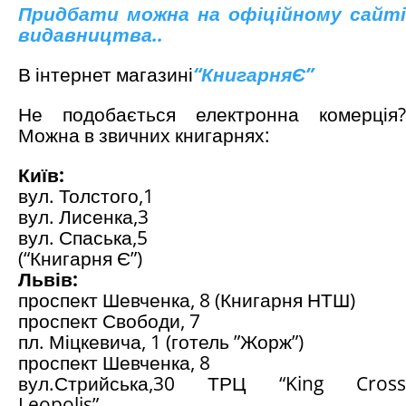
Придбати можна на офіційному сайті
видавництва..
В інтернет магазині
“
КнигарняЄ
”
Не подобається електронна комерція?
Можна в звичних книгарнях:
Київ:
вул. Толстого,1
вул. Лисенка,3
вул. Спаська,5
(“Книгарня Є”)
Львів:
проспект Шевченка, 8 (Книгарня НТШ)
проспект Свободи, 7
пл. Міцкевича, 1 (готель ”Жорж”)
проспект Шевченка, 8
вул.Стрийська,30 ТРЦ “King Cross
Leopolis”