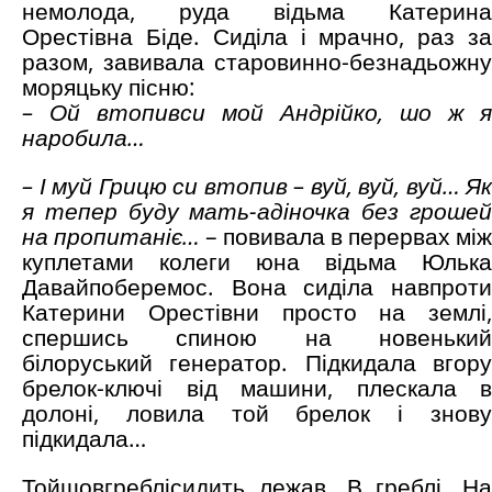
немолода, руда відьма Катерина
Орестівна Біде. Сиділа і мрачно, раз за
разом, завивала старовинно-безнадьожну
моряцьку пісню:
– Ой втопивси мой Андрійко, шо ж я
наробила…
– І муй Грицю си втопив – вуй, вуй, вуй… Як
я тепер буду мать-адіночка без грошей
на пропитаніє…
– повивала в перервах між
куплетами колеги юна відьма Юлька
Давайпоберемос. Вона сиділа навпроти
Катерини Орестівни просто на землі,
спершись спиною на новенький
білоруський генератор. Підкидала вгору
брелок-ключі від машини, плескала в
долоні, ловила той брелок і знову
підкидала…
Тойщовгреблісидить лежав. В греблі. На