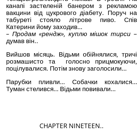
канапі застеленій банером з рекламою
вакцини від цукрового діабету. Поруч на
табуреті стояло літрове пиво. Спів
Катерини йому заходив…
– Продам «рендж», куплю мішок тирси
думав він..
Вийшов місяць. Відьми обійнялися, тричі
розмашисто та голосно прицмокуючи,
поцілувалися. Потім знову заголосили…
Парубки пливли… Собачки кохалися…
Туман стелився… Відьми повивали…
CHAPTER NINETEEN..