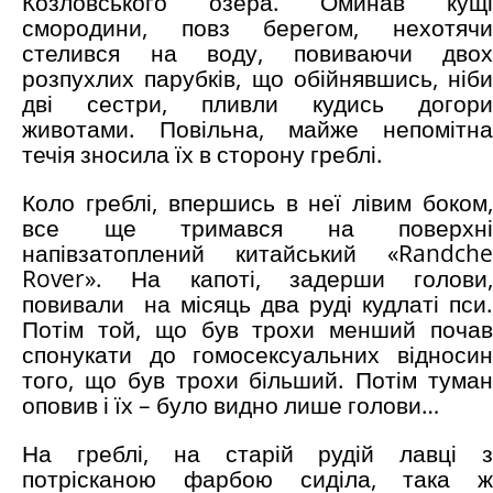
Козловського озера. Оминав кущі
смородини, повз берегом, нехотячи
стелився на воду, повиваючи двох
розпухлих парубків, що обійнявшись, ніби
дві сестри, пливли кудись догори
животами. Повільна, майже непомітна
течія зносила їх в сторону греблі.
Коло греблі, впершись в неї лівим боком,
все ще тримався на поверхні
напівзатоплений китайський «Randche
Rover». На капоті, задерши голови,
повивали на місяць два руді кудлаті пси.
Потім той, що був трохи менший почав
спонукати до гомосексуальних відносин
того, що був трохи більший. Потім туман
оповив і їх – було видно лише голови…
На греблі, на старій рудій лавці з
потрісканою фарбою сиділа, така ж