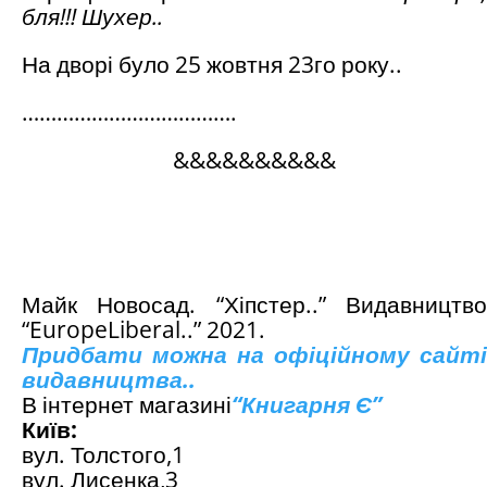
бля!!! Шухер..
На дворі було 25 жовтня 23го року..
……………………………….
&&&&&&&&&&
Майк Новосад. “Хіпстер..” Видавництво
“
Europe
Liberal
..” 2021.
Придбати можна на офіційному сайті
видавництва..
В інтернет магазині
“
Книгарня Є
”
Київ:
вул. Толстого,1
вул. Лисенка,3