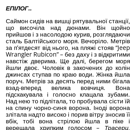
ЕПІЛОГ
..
Саймон сидів на вишці рятувальної станції,
що височіла над дюнами. Він щойно
прийшов і з насолодою курив, розглядаючи
сталь Балтійського моря. Вечоріло. Метрів
за п’ятдесят від нього, на пляжі стояв “Jeep
Wrangler Rubicon” – без даху і з відкритими
навстіж дверима. Ще далі, берегом моря
йшли двоє. Чоловік в закочених до колін
джинсах ступав по краю води. Жінка йшла
поруч. Метрів за десять перед ними бігала
взад-вперед велика вовчиця. Вона
підскакувала і голосно клацала зубами.
Над нею то підлітала, то пробувала сісти їй
на спину чорно-синя ворона. Іноді ворона
злітала надто високо і порив вітру зносив її
вбік, тобі вона стрілою йшла в піке і
верещала хрипким голосом –
Трасери,