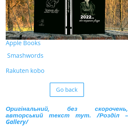
Apple Books
Smashwords
Rakuten kobo
Go back
Оригінальний, без скорочень,
авторський текст тут. /Розділ –
Gallery/