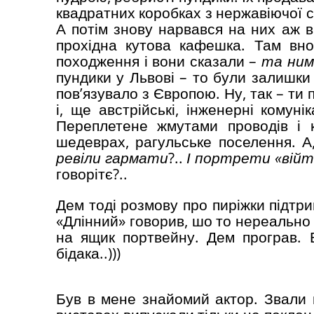
квадратних коробках з нержавіючої ст
А потім знову нарвався на них аж в
прохідна кутова кафешка. Там вно
походження і вони сказали –
та ним
пундики у Львові – то були залишки 
пов’язувало з Європою. Ну, так – ти 
і, ще австрійські, інженерні комун
Переплетене жмутами проводів і 
шедеврах, рагульське поселення. 
ревіли гармати
?..
І портрети «війті
говорітє?..
Дем тоді розмову про пиріжки підтрим
«Длінний» говорив, шо то нереально 
на ящик портвейну. Дем програв. Ві
бідака..)))
Був в мене знайомий актор. Звали й