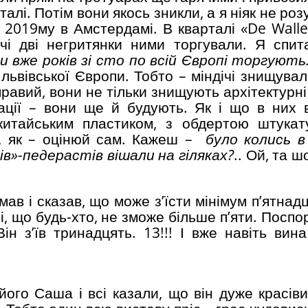
алі. Потім вони якось зникли, а я ніяк не роз
 2019му в Амстердамі. В кварталі «De Walle
чі дві негритянки ними торгували. Я спит
и вже років зі сто по всій Європі торгують
львівської Європи. Тобто – міндічі знищувал
правий, вони не тільки знищують архітектурн
ікації – вони ще й будують. Як і що в них 
китайським пластиком, з обдертою штука
А, як – оцінюй сам. Кажеш –
було колись в 
в»-педерастів вішали на гіляках?
.. Ой, та ш
ав і сказав, що може з’їсти мінімум п’ятнад
і, що будь-хто, не зможе більше п’яти. Посп
н з’їв тринадцять. 13!!! І вже навіть вина
ого Саша і всі казали, що він дуже красіви