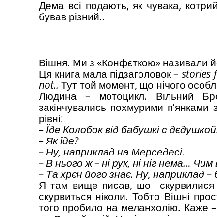
Дема всі подають, як чувака, котрий
бував різний..
Вішня. Ми з «Конфєткою» називали й
Ця книга мала підзаголовок –
stories 
not..
Тут той момент, що нічого особли
Людина – мотоцикл. Вільний Брод
закінчувались похмурими п’янками 
рівні:
– Їде Колобок від бабушкі с дєдушкой
– Як їде?
– Ну, наприклад на Мерседесі.
– В нього ж – ні рук, ні ніг нема… Чим 
– Та хрєн його знає. Ну, наприклад – 
Я там вище писав, шо скурвилися –
скурвиться ніколи. Тобто Вішні про
того пробило на меланхолію. Каже 