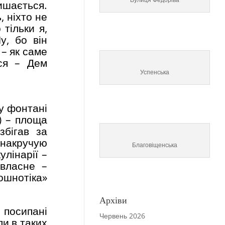
лишається.
 ніхто не
 тільки я,
у, бо він
 – як саме
вся – Дем
Успенська
у фонтані
) – площа
збігав за
 накручую
Благовіщенська
улінарії –
 власне –
ошнотіка»
Архіви
 посипані
Червень 2026
ли в таких