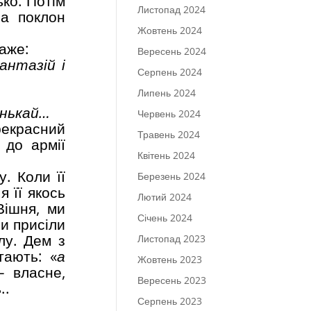
ько. Потім
Листопад 2024
на поклон
Жовтень 2024
каже:
Вересень 2024
антазій і
Серпень 2024
Липень 2024
єнькай…
Червень 2024
прекрасний
Травень 2024
 до армії
Квітень 2024
. Коли її
Березень 2024
 її якось
Лютий 2024
Вішня, ми
Січень 2024
ми присіли
лу. Дем з
Листопад 2023
тають: «
а
Жовтень 2023
 – власне,
Вересень 2023
..
Серпень 2023