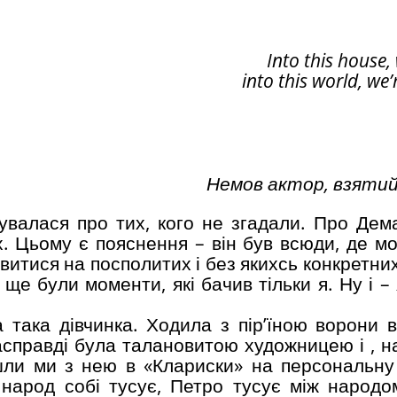
Into this house,
into this world, we’
Немов актор, взятий
нувалася про тих, кого не згадали. Про Дем
іх. Цьому є пояснення – він був всюди, де м
витися на посполитих і без якихсь конкретних
е були моменти, які бачив тільки я. Ну і – 
 така дівчинка. Ходила з пір’їною ворони 
асправді була талановитою художницею і , на
шли ми з нею в «Клариски» на персональну
 народ собі тусує, Петро тусує між народо