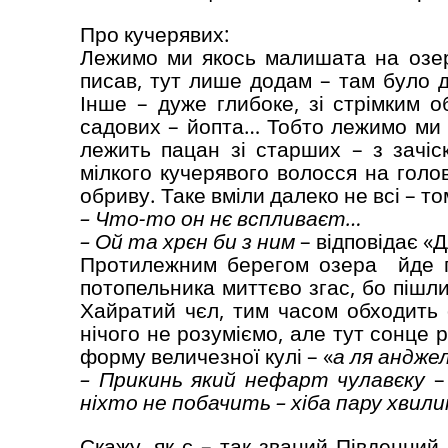
Про кучерявих:
Лежимо ми якось малишата на озері
писав, тут лише додам – там було д
Інше – дуже глибоке, зі стрімким 
садових – йопта… Тобто лежимо ми с
лежить пацан зі старших – з зачіс
мілкого кучерявого волосся на голов
обриву. Таке вміли далеко не всі – то
– Что-то он нє вспливаєт…
– Ой та хрєн би з ним
– відповідає «
Протилежним берегом озера йде п
потопельника миттєво згас, бо пішли
Хайратий чєл, тим часом обходить 
нічого не розуміємо, але тут сонце
форму величезної кулі – «
а ля анджел
– Прикинь який нефарт чулавєку
–
ніхто не побачить – хіба пару хвили
Скажу, як є – так званий Південний