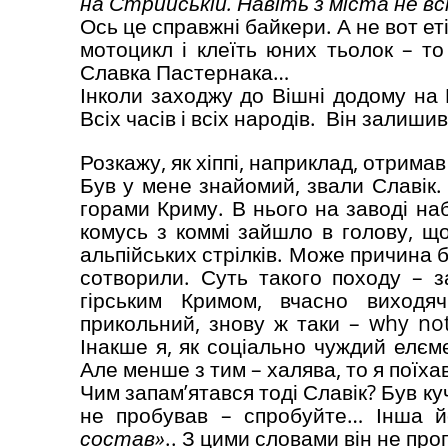
на Стрийській. Навіть з міста не в
Ось це справжні байкери. А не вот еті
мотоцикл і клеїть юних тьолок – то
Славка Пастернака…
Інколи заходжу до Вішні додому на 
Всіх часів і всіх народів. Він залиш
Розкажу, як хіппі, наприклад, отрима
Був у мене знайомий, звали Славік. Н
горами Криму. В нього на заводі на
комусь з коммі зайшло в голову, щ
альпійських стрілків. Може причина б
сотворили. Суть такого походу – з
гірським Кримом, вчасно виходя
прикольний, знову ж таки – why not
Інакше я, як соціально чуждий елєм
Але менше з тим – халява, то я поїхав
Чим запам’ятався тоді Славік? Був ку
не пробував – спробуйте… Інша й
состав»
.. З цими словами він не про