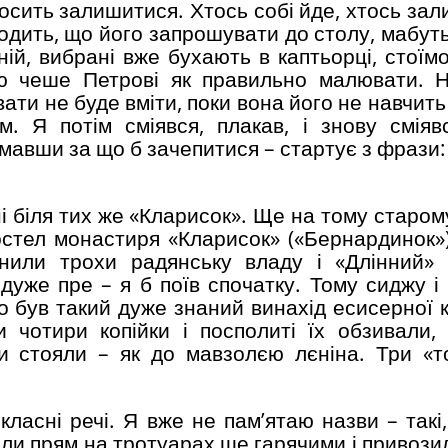
росить залишитися. Хтось собі йде, хтось за
дить, що його запрошувати до столу, мабуть,
ій, вибрані вже бухають в каптьорці, стоїмо
ю чеше Петрові як правильно малювати. Н
ти не буде вміти, поки вона його не навчить
. Я потім сміявся, плакав, і знову смія
умавши за що б зачепитися – стартує з фрази:
і біля тих же «Кларисок». Ще на тому старом
стел монастиря «Кларисок» («Бернардинок»
нили трохи радянську владу і «Длінний» 
уже пре – я б поїв спочатку. Тому сиджу і
То був такий дуже знаний винахід есисерної к
 чотири копійки і посполиті їх обзивали,
и стояли – як до мавзолєю лєніна. Три «т
ласні речі. Я вже не пам’ятаю назви – такі,
али прям на тротуарах ще гарячими і привози