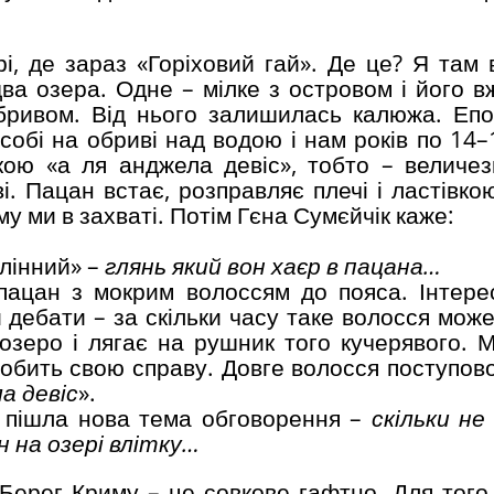
, де зараз «Горіховий гай». Де це? Я там
ва озера. Одне – мілке з островом і його в
обривом. Від нього залишилась калюжа. Епо
обі на обриві над водою і нам років по 14–
кою «а ля анджела девіс», тобто – величе
і. Пацан встає, розправляє плечі і ластівко
му ми в захваті. Потім Гєна Сумєйчік каже:
Длінний» –
глянь який вон хаєр в пацана…
ацан з мокрим волоссям до пояса. Інтере
 дебати – за скільки часу таке волосся може
озеро і лягає на рушник того кучерявого. М
 робить свою справу. Довге волосся поступов
а девіс
».
 пішла нова тема обговорення –
скільки н
н на озері влітку…
 Берег Криму – це совкове гафтно. Для того