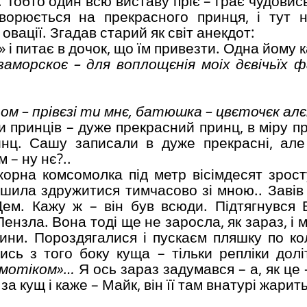
 Тобто один всю виставу пріє – грає чудовис
ворюється на прекрасного принця, і тут 
овації. Згадав старий як світ анекдот:
» і питає в дочок, що їм привезти. Одна йому 
заморскоє – для воплощєнія моіх дєвічьїх ф
ом – прівєзі ти мнє, батюшка –
цвєточєк ал
ди принців – дуже прекрасний принц, в міру 
инц. Сашу записали в дуже прекрасні, але
м – ну нє?..
рна комсомолка під метр вісімдесят зросту
шила здружитися тимчасово зі мною.. Завів я
Дем. Кажу ж – він був всюди. Підтягнувся 
Пензла. Вона тоді ще не заросла, як зараз, і 
лини. Пороздягалися і пускаєм пляшку по ко
ись з того боку куща – тільки репліки долі
гємотіком»…
Я ось зараз задумався – а, як це
а кущ і каже – Майк, він її там внатурі жарить