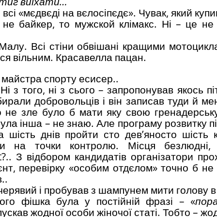
стиг виїхати…
 всі «мєдвєді на вєлосіпєдє». Чувак, який куп
 не байкер, то мужской клімакс. Ні – це не
Малу. Всі стіни обвішані кращими мотоцикла
ився вільним. Красавелла пацан.
в майстра спорту есисер..
і з того, ні з сього – запропонував якось пі
бирали добровольців і він записав туди й ме
о не зле було б мати яку свою гренадерськ
ула інша – не знаю. Але програму розвитку п
а шість днів пройти сто дев’яносто шість к
чи на точки контролю. Місця безлюдні,
?.. З відбором кандидатів організатори про
єнт, перевірку «особим отдєлом» точно б не
..
черявий і пробував з шампунем мити голову в
ого фішка була у постійній фразі – «
пор
пускав жодної особи жіночої статі. Тобто – жо