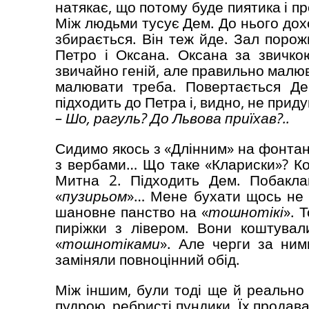
натякає, що потому буде пиятика і п
Між людьми тусує Дем. До нього дохо
збирається. Він теж йде. Зал порожн
Петро і Оксана. Оксана за звичко
звичайно геній, але правильно малюва
малювати треба. Повертається Дем
підходить до Петра і, видно, не прид
– Шо, рагуль? ­До Львова приїхав?..
Сидимо якось з «Длінним» на фонтан
з вербами… Що таке «Клариски»? Ко
Митна 2. Підходить Дем. Побакла
«
пузирьом
»… Мене бухати щось не д
шановне панство на «
тошнотікі
». 
пиріжки з лівером. Вони коштували
«
тошнотіками
». Але черги за ним
заміняли повноцінний обід.
Між іншим, були тоді ще й реально к
пудрою, ребристі пундики. Їх продав