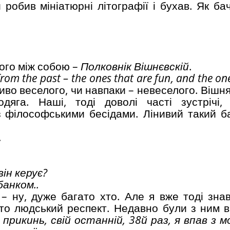
 робив мініатюрні літографії і бухав. Як ба
ого між собою –
Полковнік Вішнєвскій
.
from the past – the ones that are fun
,
and the one
во веселого, чи навпаки – невеселого. Вішня
яга. Наші, тоді доволі часті зустрічі,
з філософськими бесідами. Лінивий такий б
.
він керує?
банком..
 ну, дуже багато хто. Але я вже тоді знав
сто людський респект. Недавно були з ним в
–
прикинь, свій останній, 38й раз, я впав з 