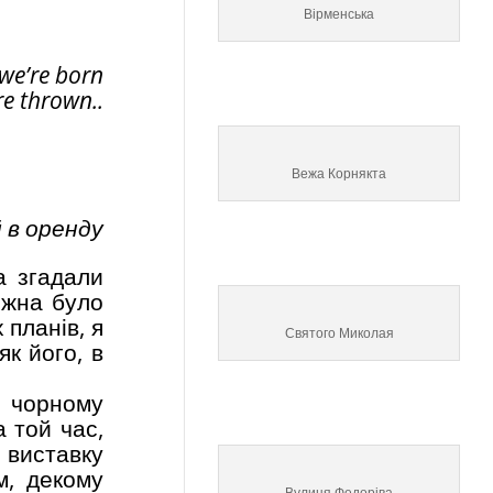
Вірменська
 we’re born
re thrown..
Вежа Корнякта
 в оренду
а згадали
ожна було
 планів, я
Святого Миколая
як його, в
в чорному
 той час,
 виставку
м, декому
Вулиця Федоріва