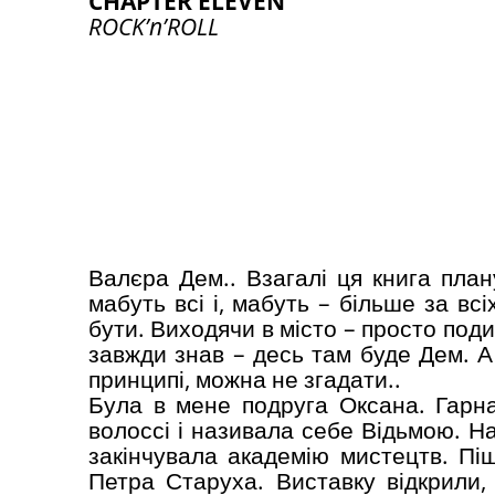
CHAPTER ELEVEN
ROCK’n’ROLL
Валєра Дем.. Взагалі ця книга пла
мабуть всі і, мабуть – більше за вс
бути. Виходячи в місто – просто поди
завжди знав – десь там буде Дем. А щ
принципі, можна не згадати..
Була в мене подруга Оксана. Гарна
волоссі і називала себе Відьмою. Н
закінчувала академію мистецтв. Пі
Петра Старуха. Виставку відкрили,