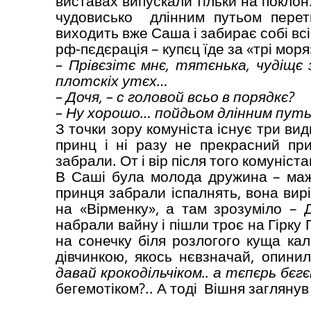
виставах випускали тільки на поклон.
чудовисько длінним путьом перет
виходить вже Саша і забирає собі всі 
рф-пєдєрація – купєц їде за «трі моря
– Прівєзітє мнє, тятєнька, чудіщє 
плотскіх утєх…
– Дочя,
–
с головой всьо в порядкє?
– Ну хорошо… пойдьом длінним путь
З точки зору комуніста існує три ви
принц і ні разу не прекрасний пр
забрали. От і вір після того комуніста
В Саші була молода дружина – мажо
принця забрали іспалнять, вона вирі
на «Вірменку», а там зрозуміло – 
набрали вайну і пішли троє на Гірку 
на сонечку біля розлогого куща ка
дівчинкою, якось нєвзначай, опинил
давай крокодільчіком.. а тєпєрь бє
бегемотіком?.. А тоді Вішня заглянув з