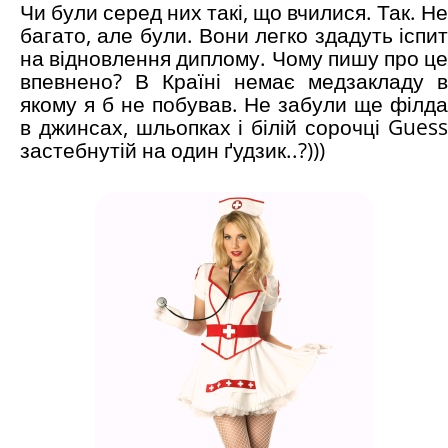
Чи були серед них такі, що вчилися. Так. Не
багато, але були. Вони легко здадуть іспит
на відновлення диплому. Чому пишу про це
впевнено? В Країні немає медзакладу в
якому я б не побував. Не забули ще філда
в джинсах, шльопках і білій сорочці Guess
застебнутій на один ґудзик..?)))