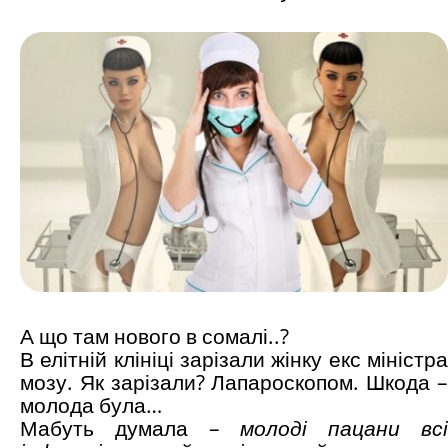
А що там нового в сомалі..?
В елітній клініці зарізали жінку екс міністра
мозу. Як зарізали? Лапароскопом. Шкода –
молода була…
Мабуть думала –
молоді пацани вс