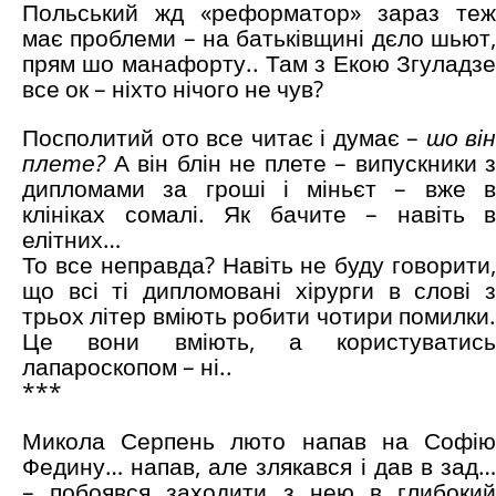
Польський жд «реформатор» зараз теж
має проблеми – на батьківщині дєло шьют,
прям шо манафорту.. Там з Екою Згуладзе
все ок – ніхто нічого не чув?
Посполитий ото все читає і думає –
шо він
плете?
А він блін не плете – випускники з
дипломами за гроші і міньєт – вже в
клініках сомалі. Як бачите – навіть в
елітних…
То все неправда? Навіть не буду говорити,
що всі ті дипломовані хірурги в слові з
трьох літер вміють робити чотири помилки.
Це вони вміють, а користуватись
лапароскопом – ні..
***
Микола Серпень люто напав на Софію
Федину… напав, але злякався і дав в зад…
– побоявся заходити з нею в глибокий