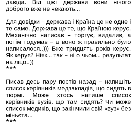
давіда. Від цієї держави вони нічого
доброго вже не чекають…
Для довідки – держава і Країна це не одне і
те саме. Держава це те, що Країною керує.
Механічно написав – торгує, видалив, а
потім подумав – а воно ж правильно було
написалося..))) Вже тридцять років керує.
Як керує? Ніяк… так – ні о чьом… результат
на ліцо..))
***
Писав десь пару постів назад – напишіть
список керівників медзакладів, що сидять в
тюрмі. Може хтось напише список
керівників вузів, що там сидять? Чи може
список медиків, що закінчили свій «вуз» без
міньєта…
***