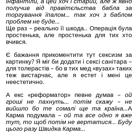
інфантіли, а цей хоч і старий, але ж явно
получив від правітєльства бабла за
торгування їпалом… так хоч з баблом
проблем не буде…
Ще раз – реально її шкода.. Операція була
простенька, але простенька для тих хто
вчився.
Є бажання прикоментити тут сексизм за
картинку? Я міг би додати і сексі санітара –
для толерастів – бо в тих мед «вузах» таких
теж вистарчає, але я естет і мені це
неестетично.
А екс «реформатор» певне думав –
ой
гроші не пахнуть… потім скажу – не
вийшло бо те сомалі ще та країна…
А
Карма подумала –
ой та все одно я вже
тут, то щоб потім не вертатися… Буду
цього разу Швидка Карма…