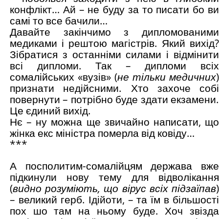
конфлікт… Ай – не буду за то писати бо ви
самі то все бачили…
Давайте закінчимо з дипломованими
медиками і рештою магістрів. Який вихід?
Зібратися з останніми силами і відмінити
всі дипломи. Так – дипломи всіх
сомалійських «вузів» (
не тільки медичних
)
признати недійсними. Хто захоче собі
повернути – потрібно буде здати екзамени.
Це єдиний вихід.
Нє – ну можна ще звичайно написати, що
жінка екс міністра померла від ковіду…
***
А посполитим-сомалійцям держава вже
підкинули нову тему для відволікання
(
видно розуміють, що вірус всіх підзаїпав
)
– великий герб. Ідійоти, – та їм в більшості
пох шо там на ньому буде. Хоч звізда