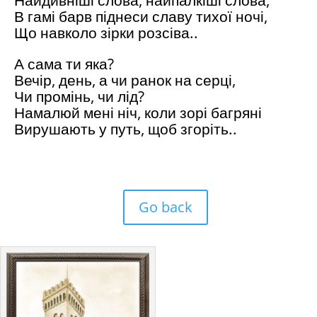
Найдивніші слова, найпалкіші слова,
В гамі барв піднеси славу тихої ночі,
Що навколо зірки розсіва..
А сама ти яка?
Вечір, день, а чи ранок на серці,
Чи промінь, чи лід?
Намалюй мені ніч, коли зорі багряні
Вирушають у путь, щоб згоріть..
Go back