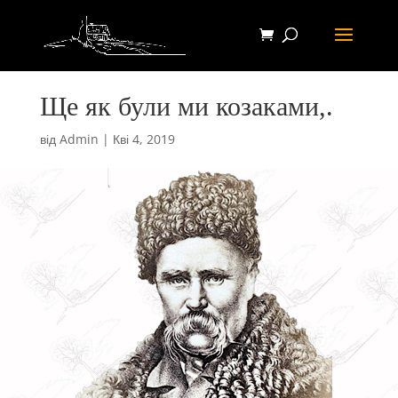
Ще як були ми козаками,.
від
Admin
|
Кві 4, 2019