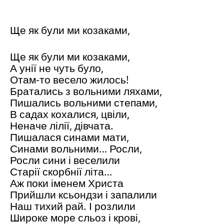
Ще як були ми козаками,
Ще як були ми козаками,
А унії не чуть було,
Отам-то весело жилось!
Братались з вольними ляхами,
Пишались вольними степами,
В садах кохалися, цвіли,
Неначе лілії, дівчата.
Пишалася синами мати,
Синами вольними… Росли,
Росли сини і веселили
Старії скорбнії літа…
Аж поки іменем Христа
Прийшли ксьондзи і запалили
Наш тихий рай. І розлили
Широке море сльоз і крові,