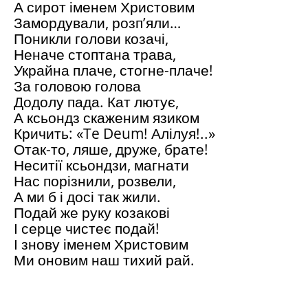
А сирот іменем Христовим
Замордували, розп’яли…
Поникли голови козачі,
Неначе стоптана трава,
Украйна плаче, стогне-плаче!
За головою голова
Додолу пада. Кат лютує,
А ксьондз скаженим язиком
Кричить: «Te Deum! Алілуя!..»
Отак-то, ляше, друже, брате!
Неситії ксьондзи, магнати
Нас порізнили, розвели,
А ми б і досі так жили.
Подай же руку козакові
І серце чистеє подай!
І знову іменем Христовим
Ми оновим наш тихий рай.