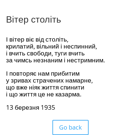
Вітер століть
І вітер віє від століть,
крилатий, вільний і неспинний,
і вчить свободи, туги вчить
за чимсь незнаним і нестримним.
І повторяє нам прибитим
у зривах страчених намарне,
що вже ніяк життя спинити
і що життя це не казарма.
13 березня 1935
Go back