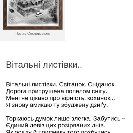
Палац Сосновського
Вітальні листівки..
Вітальні листівки. Світанок. Сніданок.
Дорога притрушена попелом снігу.
Мені не цікаво про вірність, коханок…
Я знову вмикаю ту збуджену дзиґу.
Торкаюсь думок лише злегка. Забутись –
Єдиний девіз цих розірваних днів.
Як осаду й присмаку того позбутись,