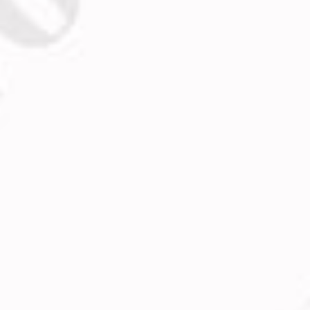
Admin
Ліля Українець
Місія нездійсненна..
Admin
Mike Novosad
No Comments..