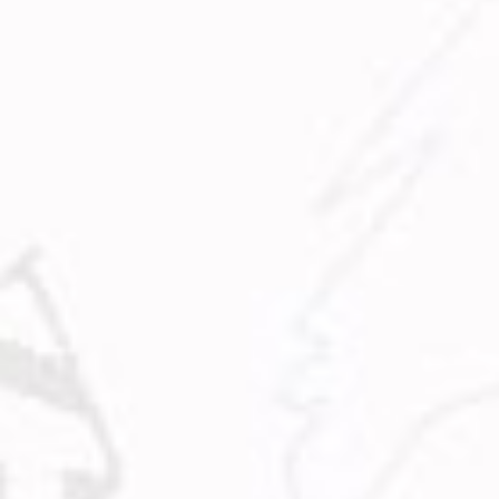
Admin
Mike Novosad
Глава з книги “Театр, або той тойвово..”
Admin
Mike Timeson
Ch 25 – Марк