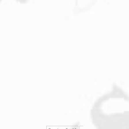
Admin
Mike Timeson
Глава з книги “Театр, або той тойвово..”
Admin
Mike Timeson
17 глава з книги “Театр або той, тойвово..”