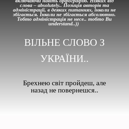
включаючи навіть орфографію. Ніяких від
слова – absolutely.. Позиція авторів та
адміністрації, в деяких питаннях, інколи не
збігається. Інколи не збігається абсолютно.
Тобто адміністрація не несе.. тобто Ви
understand..))
ВІЛЬНЕ СЛОВО З
УКРАЇНИ..
Брехнею світ пройдеш, але
назад не повернешся..