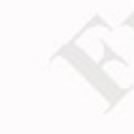
Admin
Микола Вітер
І ту, і ту – якшошо..