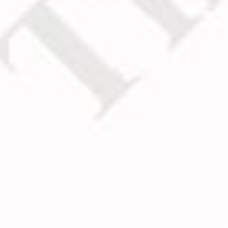
Admin
Mike Good-Air
– Ґаф т ноф!!! Смирна!!!