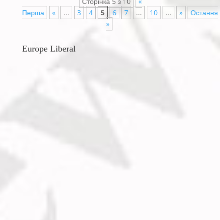
Сторінка 5 з 10
«
Перша
«
...
3
4
5
6
7
...
10
...
»
Остання
»
Europe Liberal