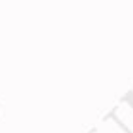
Admin
Ліля Українець
навіть трошки більше..
Admin