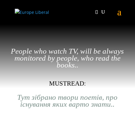
People who watch TV, will be always
monitored by people, who read the
books..
MUSTREAD:
Тут зібрано твори поетів, про
існування яких варто знати..