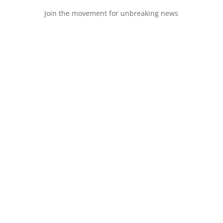
Join the movement for unbreaking news
Join the movement for unbreaking news
Main