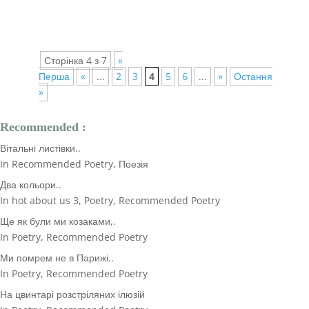
Сторінка 4 з 7
«
Перша
«
...
2
3
4
5
6
...
»
Остання
»
Recommended :
Вітальні листівки..
In Recommended Poetry, Поезія
Два кольори..
In hot about us 3, Poetry, Recommended Poetry
Ще як були ми козаками,.
In Poetry, Recommended Poetry
Ми помрем не в Парижі..
In Poetry, Recommended Poetry
На цвинтарі розстріляних ілюзій