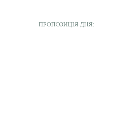
ПРОПОЗИЦІЯ ДНЯ:
Магнітик від Mike Timeson’s
World
Магнітик від Mike Timeson’s
World